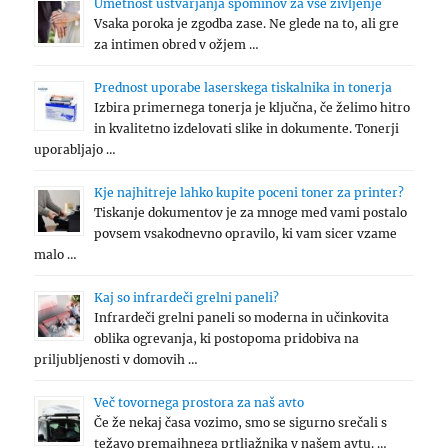
Umetnost ustvarjanja spominov za vse življenje
Vsaka poroka je zgodba zase. Ne glede na to, ali gre
za intimen obred v ožjem …
Prednost uporabe laserskega tiskalnika in tonerja
Izbira primernega tonerja je ključna, če želimo hitro
in kvalitetno izdelovati slike in dokumente. Tonerji
uporabljajo …
Kje najhitreje lahko kupite poceni toner za printer?
Tiskanje dokumentov je za mnoge med vami postalo
povsem vsakodnevno opravilo, ki vam sicer vzame
malo …
Kaj so infrardeči grelni paneli?
Infrardeči grelni paneli so moderna in učinkovita
oblika ogrevanja, ki postopoma pridobiva na
priljubljenosti v domovih …
Več tovornega prostora za naš avto
Če že nekaj časa vozimo, smo se sigurno srečali s
težavo premajhnega prtljažnika v našem avtu. …