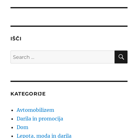
post:
IŠČI
SE
Search
for:
KATEGORIJE
Avtomobilizem
Darila in promocija
Dom
Lepota, moda in darila