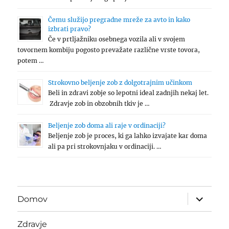
Čemu služijo pregradne mreže za avto in kako
izbrati pravo?
Če v prtljažniku osebnega vozila ali v svojem
tovornem kombiju pogosto prevažate različne vrste tovora,
potem …
Strokovno beljenje zob z dolgotrajnim učinkom
Beli in zdravi zobje so lepotni ideal zadnjih nekaj let.
Zdravje zob in obzobnih tkiv je …
Beljenje zob doma ali raje v ordinaciji?
Beljenje zob je proces, ki ga lahko izvajate kar doma
ali pa pri strokovnjaku v ordinaciji. …
expand
Domov
child
menu
Zdravje