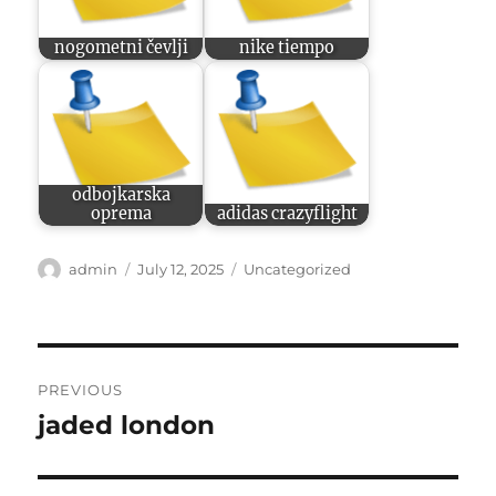
nogometni čevlji
nike tiempo
odbojkarska
oprema
adidas crazyflight
Author
Posted
Categories
admin
July 12, 2025
Uncategorized
on
Post
PREVIOUS
navigation
jaded london
Previous
post: