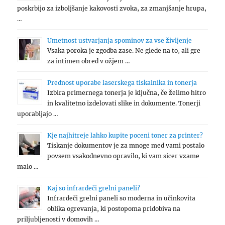
poskrbijo za izboljšanje kakovosti zvoka, za zmanjšanje hrupa,
…
Umetnost ustvarjanja spominov za vse življenje
Vsaka poroka je zgodba zase. Ne glede na to, ali gre
za intimen obred v ožjem …
Prednost uporabe laserskega tiskalnika in tonerja
Izbira primernega tonerja je ključna, če želimo hitro
in kvalitetno izdelovati slike in dokumente. Tonerji
uporabljajo …
Kje najhitreje lahko kupite poceni toner za printer?
Tiskanje dokumentov je za mnoge med vami postalo
povsem vsakodnevno opravilo, ki vam sicer vzame
malo …
Kaj so infrardeči grelni paneli?
Infrardeči grelni paneli so moderna in učinkovita
oblika ogrevanja, ki postopoma pridobiva na
priljubljenosti v domovih …