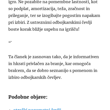
igro. Ne pozabite na pomembne lastnosti, kot
so podplat, amortizacija, teža, zračnost in
prileganje, ter se izogibajte pogostim napakam
pri izbiri. Z ustreznimi odbojkarskimi čevlji
boste korak bližje uspehu na igrišču!
“`
Ta članek je zasnovan tako, da je informativen
in hkrati privlačen za branje, kar omogoča
bralcem, da se dobro seznanijo s pomenom in
izbiro odbojkarskih čevljev.
Podobne objave: