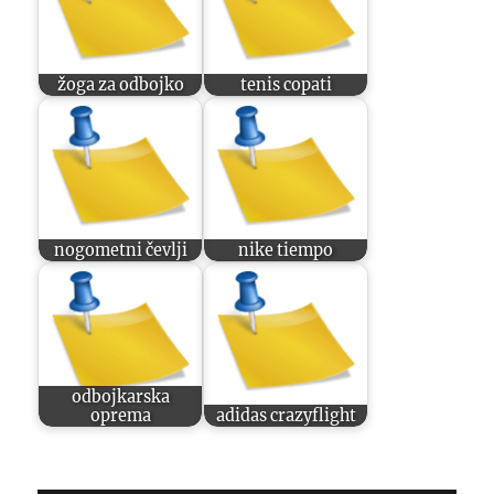
žoga za odbojko
tenis copati
nogometni čevlji
nike tiempo
odbojkarska
oprema
adidas crazyflight