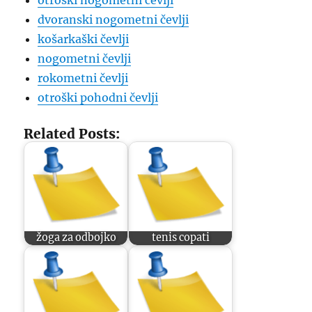
otroški nogometni čevlji
dvoranski nogometni čevlji
košarkaški čevlji
nogometni čevlji
rokometni čevlji
otroški pohodni čevlji
Related Posts:
žoga za odbojko
tenis copati