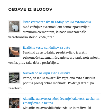
OBJAVE IZ BLOGOV
Čisto vetrobransko in zadnje steklo avtomobila
Med vožnjo z avtomobilom bomo izpostavljeni
številnim elementom, ki bodo umazali naše
vetrobransko steklo. Voda, prah, …
Različne vrste senčnikov za avto
Senčniki za avto lahko predstavljajo izvrstni
pripomoček za zmanjševanje segrevanja notranjosti
vozila. prav tako dobro poskrbijo …
Nasveti ob nakupu avto akustike
Vemo, da lahko tovarniško vgrajena avto akustika
ponuja precej dobre možnosti. Po drugi strani pa
zagotovo …
Akustika za avto za izboljševanje kakovosti zvoka ter
zmanjševanje hrupa
Akustika za avto vključuje izdelke in rešitve, ki