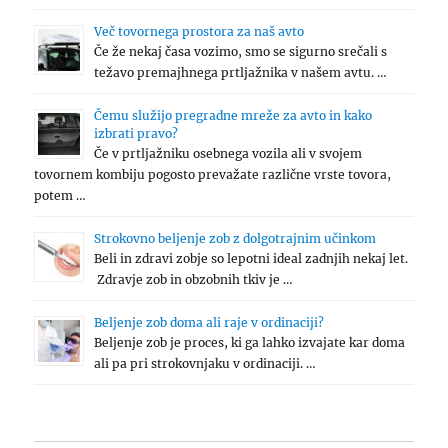
Več tovornega prostora za naš avto
Če že nekaj časa vozimo, smo se sigurno srečali s
težavo premajhnega prtljažnika v našem avtu. …
Čemu služijo pregradne mreže za avto in kako
izbrati pravo?
Če v prtljažniku osebnega vozila ali v svojem
tovornem kombiju pogosto prevažate različne vrste tovora,
potem …
Strokovno beljenje zob z dolgotrajnim učinkom
Beli in zdravi zobje so lepotni ideal zadnjih nekaj let.
Zdravje zob in obzobnih tkiv je …
Beljenje zob doma ali raje v ordinaciji?
Beljenje zob je proces, ki ga lahko izvajate kar doma
ali pa pri strokovnjaku v ordinaciji. …