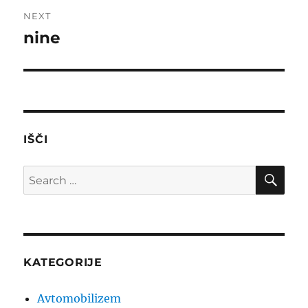
NEXT
nine
Next
post:
IŠČI
SE
Search
for:
KATEGORIJE
Avtomobilizem