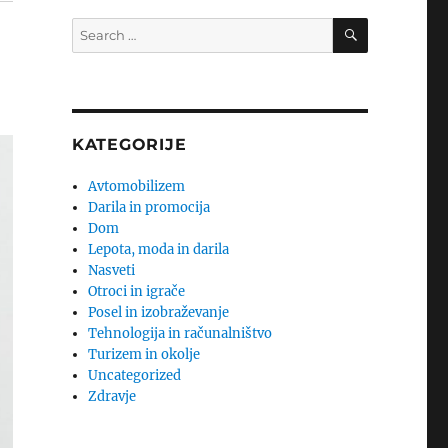
SEARCH
Search
for:
KATEGORIJE
Avtomobilizem
Darila in promocija
Dom
Lepota, moda in darila
Nasveti
Otroci in igrače
Posel in izobraževanje
Tehnologija in računalništvo
Turizem in okolje
Uncategorized
Zdravje