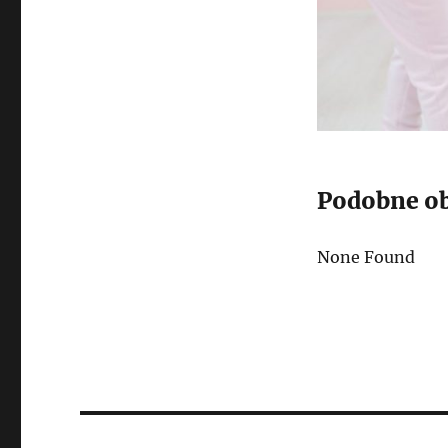
Podobne ob
None Found
Post