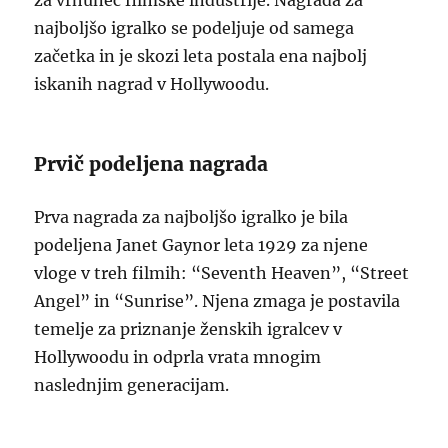
za vrhunec filmske industrije. Nagrada za
najboljšo igralko se podeljuje od samega
začetka in je skozi leta postala ena najbolj
iskanih nagrad v Hollywoodu.
Prvič podeljena nagrada
Prva nagrada za najboljšo igralko je bila
podeljena Janet Gaynor leta 1929 za njene
vloge v treh filmih: “Seventh Heaven”, “Street
Angel” in “Sunrise”. Njena zmaga je postavila
temelje za priznanje ženskih igralcev v
Hollywoodu in odprla vrata mnogim
naslednjim generacijam.