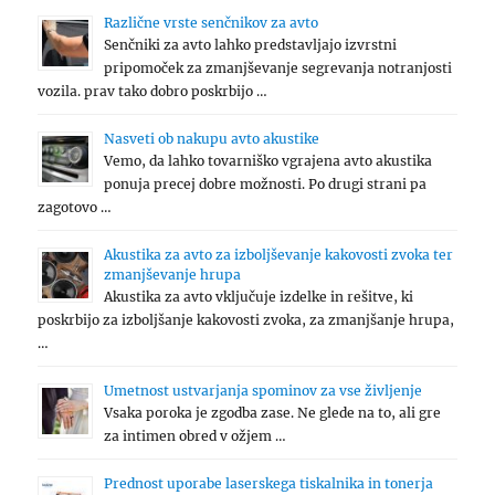
Različne vrste senčnikov za avto
Senčniki za avto lahko predstavljajo izvrstni
pripomoček za zmanjševanje segrevanja notranjosti
vozila. prav tako dobro poskrbijo …
Nasveti ob nakupu avto akustike
Vemo, da lahko tovarniško vgrajena avto akustika
ponuja precej dobre možnosti. Po drugi strani pa
zagotovo …
Akustika za avto za izboljševanje kakovosti zvoka ter
zmanjševanje hrupa
Akustika za avto vključuje izdelke in rešitve, ki
poskrbijo za izboljšanje kakovosti zvoka, za zmanjšanje hrupa,
…
Umetnost ustvarjanja spominov za vse življenje
Vsaka poroka je zgodba zase. Ne glede na to, ali gre
za intimen obred v ožjem …
Prednost uporabe laserskega tiskalnika in tonerja