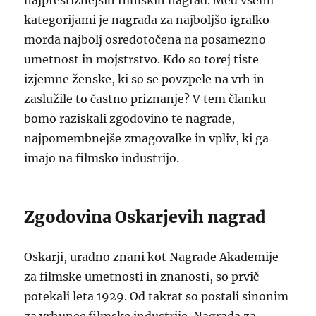
najprestižnejših filmskih nagrad. Med vsemi
kategorijami je nagrada za najboljšo igralko
morda najbolj osredotočena na posamezno
umetnost in mojstrstvo. Kdo so torej tiste
izjemne ženske, ki so se povzpele na vrh in
zaslužile to častno priznanje? V tem članku
bomo raziskali zgodovino te nagrade,
najpomembnejše zmagovalke in vpliv, ki ga
imajo na filmsko industrijo.
Zgodovina Oskarjevih nagrad
Oskarji, uradno znani kot Nagrade Akademije
za filmske umetnosti in znanosti, so prvič
potekali leta 1929. Od takrat so postali sinonim