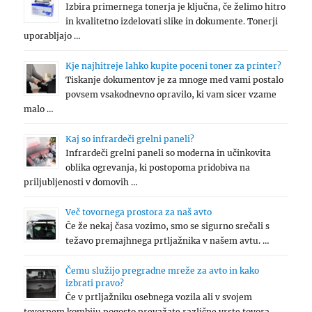
Izbira primernega tonerja je ključna, če želimo hitro
in kvalitetno izdelovati slike in dokumente. Tonerji
uporabljajo …
Kje najhitreje lahko kupite poceni toner za printer?
Tiskanje dokumentov je za mnoge med vami postalo
povsem vsakodnevno opravilo, ki vam sicer vzame
malo …
Kaj so infrardeči grelni paneli?
Infrardeči grelni paneli so moderna in učinkovita
oblika ogrevanja, ki postopoma pridobiva na
priljubljenosti v domovih …
Več tovornega prostora za naš avto
Če že nekaj časa vozimo, smo se sigurno srečali s
težavo premajhnega prtljažnika v našem avtu. …
Čemu služijo pregradne mreže za avto in kako
izbrati pravo?
Če v prtljažniku osebnega vozila ali v svojem
tovornem kombiju pogosto prevažate različne vrste tovora,