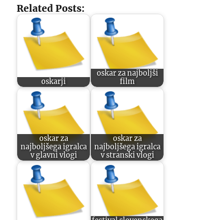
Related Posts:
oskar za najboljši
oskarji
film
oskar za
oskar za
najboljšega igralca
najboljšega igralca
v glavni vlogi
v stranski vlogi