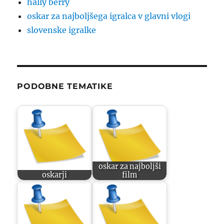
hally berry
oskar za najboljšega igralca v glavni vlogi
slovenske igralke
PODOBNE TEMATIKE
oskar za najboljši
oskarji
film