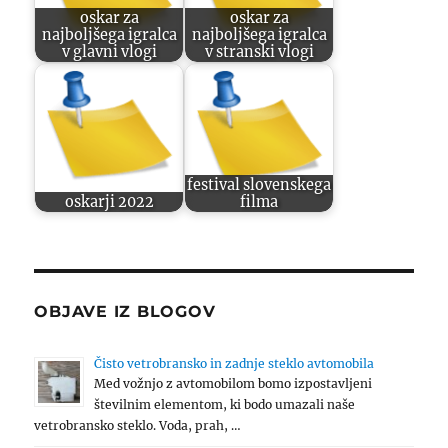
oskar za
oskar za
najboljšega igralca
najboljšega igralca
v glavni vlogi
v stranski vlogi
festival slovenskega
oskarji 2022
filma
OBJAVE IZ BLOGOV
Čisto vetrobransko in zadnje steklo avtomobila
Med vožnjo z avtomobilom bomo izpostavljeni
številnim elementom, ki bodo umazali naše
vetrobransko steklo. Voda, prah, …