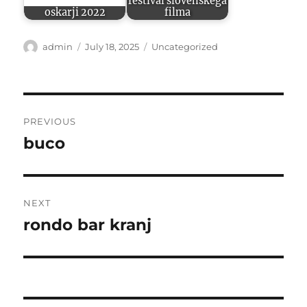
festival slovenskega
oskarji 2022
filma
Author
Posted
Categories
admin
July 18, 2025
Uncategorized
on
Post
PREVIOUS
navigation
buco
Previous
post:
NEXT
rondo bar kranj
Next
post: