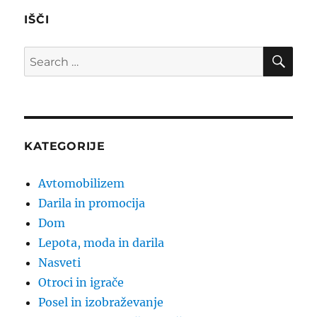
IŠČI
SE
Search
for:
KATEGORIJE
Avtomobilizem
Darila in promocija
Dom
Lepota, moda in darila
Nasveti
Otroci in igrače
Posel in izobraževanje