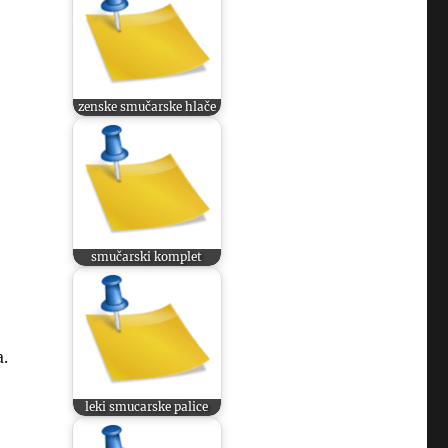
zenske smučarske hlače
smučarski komplet
.
leki smucarske palice