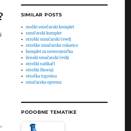
?
SIMILAR POSTS
moški smučarski komplet
smučarski komplet
i
otroški smučarski čevelj
otroške smučarske rokavice
komplet za novorojenčka
ženski smučarski čevlji
otroški natikači
otroški škornji
otroška trgovina
smučarska oprema
PODOBNE TEMATIKE
,