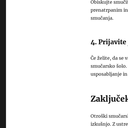
Obiskujte smučiš
prenatrpanim in
smučanja.
4. Prijavit
Če želite, da se 
smučarsko šolo. 
usposabljanje in
Zaključe
Otroški smučars
izkušnjo. Z ustr