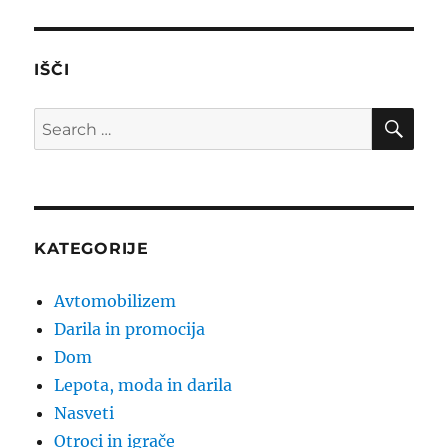
IŠČI
SE
Search
for:
KATEGORIJE
Avtomobilizem
Darila in promocija
Dom
Lepota, moda in darila
Nasveti
Otroci in igrače