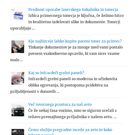
Prednost uporabe laserskega tiskalnika in tonerja
Izbira primernega tonerja je ključna, če želimo hitro
in kvalitetno izdelovati slike in dokumente. Tonerji
uporabljajo …
Kje najhitreje lahko kupite poceni toner za printer?
Tiskanje dokumentov je za mnoge med vami postalo
povsem vsakodnevno opravilo, ki vam sicer vzame
malo …
Kaj so infrardeči grelni paneli?
Infrardeči grelni paneli so moderna in učinkovita
oblika ogrevanja, ki postopoma pridobiva na
priljubljenosti v domovih …
Več tovornega prostora za naš avto
Če že nekaj časa vozimo, smo se sigurno srečali s
težavo premajhnega prtljažnika v našem avtu. …
Čemu služijo pregradne mreže za avto in kako