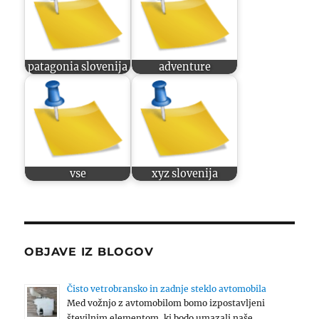
patagonia slovenija
adventure
vse
xyz slovenija
OBJAVE IZ BLOGOV
Čisto vetrobransko in zadnje steklo avtomobila
Med vožnjo z avtomobilom bomo izpostavljeni
številnim elementom, ki bodo umazali naše