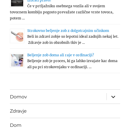
izbrati pravo?
Če v prtljažniku osebnega vozila ali v svojem
tovornem kombiju pogosto prevažate različne vrste tovora,
potem …
Strokovno beljenje zob z dolgotrajnim učinkom
Beli in zdravi zobje so lepotni ideal zadnjih nekaj let.
Zdravje zob in obzobnih tkiv je …
Beljenje zob doma ali raje v ordinaciji?
Beljenje zob je proces, ki ga lahko izvajate kar doma
ali pa pri strokovnjaku v ordinaciji. …
expand
Domov
child
menu
Zdravje
Dom