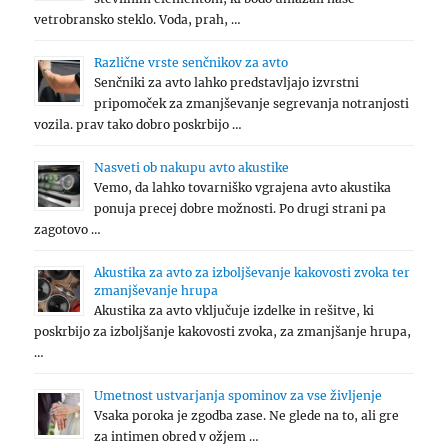
vetrobransko steklo. Voda, prah, …
Različne vrste senčnikov za avto
Senčniki za avto lahko predstavljajo izvrstni
pripomoček za zmanjševanje segrevanja notranjosti
vozila. prav tako dobro poskrbijo …
Nasveti ob nakupu avto akustike
Vemo, da lahko tovarniško vgrajena avto akustika
ponuja precej dobre možnosti. Po drugi strani pa
zagotovo …
Akustika za avto za izboljševanje kakovosti zvoka ter
zmanjševanje hrupa
Akustika za avto vključuje izdelke in rešitve, ki
poskrbijo za izboljšanje kakovosti zvoka, za zmanjšanje hrupa,
…
Umetnost ustvarjanja spominov za vse življenje
Vsaka poroka je zgodba zase. Ne glede na to, ali gre
za intimen obred v ožjem …