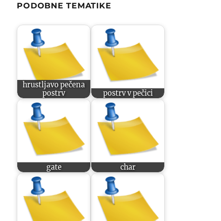
PODOBNE TEMATIKE
hrustljavo pečena
postrv
postrv v pečici
gate
char