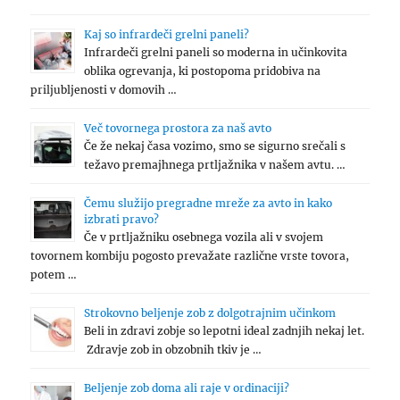
Kaj so infrardeči grelni paneli?
Infrardeči grelni paneli so moderna in učinkovita
oblika ogrevanja, ki postopoma pridobiva na
priljubljenosti v domovih …
Več tovornega prostora za naš avto
Če že nekaj časa vozimo, smo se sigurno srečali s
težavo premajhnega prtljažnika v našem avtu. …
Čemu služijo pregradne mreže za avto in kako
izbrati pravo?
Če v prtljažniku osebnega vozila ali v svojem
tovornem kombiju pogosto prevažate različne vrste tovora,
potem …
Strokovno beljenje zob z dolgotrajnim učinkom
Beli in zdravi zobje so lepotni ideal zadnjih nekaj let.
Zdravje zob in obzobnih tkiv je …
Beljenje zob doma ali raje v ordinaciji?