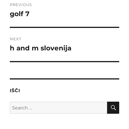
PREVIOUS
navigation
golf 7
Previous
post:
NEXT
h and m slovenija
Next
post:
IŠČI
SE
Search
for: