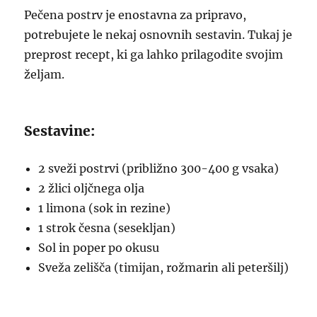
Pečena postrv je enostavna za pripravo,
potrebujete le nekaj osnovnih sestavin. Tukaj je
preprost recept, ki ga lahko prilagodite svojim
željam.
Sestavine:
2 sveži postrvi (približno 300-400 g vsaka)
2 žlici oljčnega olja
1 limona (sok in rezine)
1 strok česna (sesekljan)
Sol in poper po okusu
Sveža zelišča (timijan, rožmarin ali peteršilj)