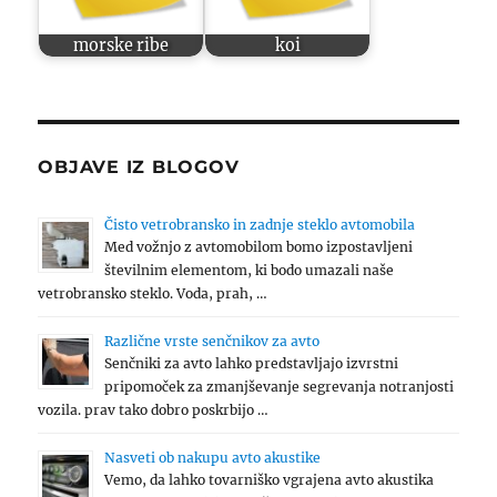
morske ribe
koi
OBJAVE IZ BLOGOV
Čisto vetrobransko in zadnje steklo avtomobila
Med vožnjo z avtomobilom bomo izpostavljeni
številnim elementom, ki bodo umazali naše
vetrobransko steklo. Voda, prah, …
Različne vrste senčnikov za avto
Senčniki za avto lahko predstavljajo izvrstni
pripomoček za zmanjševanje segrevanja notranjosti
vozila. prav tako dobro poskrbijo …
Nasveti ob nakupu avto akustike
Vemo, da lahko tovarniško vgrajena avto akustika