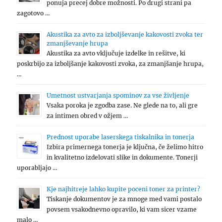
ponuja precej dobre možnosti. Po drugi strani pa
zagotovo …
Akustika za avto za izboljševanje kakovosti zvoka ter
zmanjševanje hrupa
Akustika za avto vključuje izdelke in rešitve, ki
poskrbijo za izboljšanje kakovosti zvoka, za zmanjšanje hrupa,
…
Umetnost ustvarjanja spominov za vse življenje
Vsaka poroka je zgodba zase. Ne glede na to, ali gre
za intimen obred v ožjem …
Prednost uporabe laserskega tiskalnika in tonerja
Izbira primernega tonerja je ključna, če želimo hitro
in kvalitetno izdelovati slike in dokumente. Tonerji
uporabljajo …
Kje najhitreje lahko kupite poceni toner za printer?
Tiskanje dokumentov je za mnoge med vami postalo
povsem vsakodnevno opravilo, ki vam sicer vzame
malo …