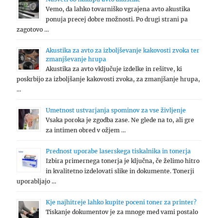
Vemo, da lahko tovarniško vgrajena avto akustika
ponuja precej dobre možnosti. Po drugi strani pa
zagotovo …
Akustika za avto za izboljševanje kakovosti zvoka ter
zmanjševanje hrupa
Akustika za avto vključuje izdelke in rešitve, ki
poskrbijo za izboljšanje kakovosti zvoka, za zmanjšanje hrupa,
…
Umetnost ustvarjanja spominov za vse življenje
Vsaka poroka je zgodba zase. Ne glede na to, ali gre
za intimen obred v ožjem …
Prednost uporabe laserskega tiskalnika in tonerja
Izbira primernega tonerja je ključna, če želimo hitro
in kvalitetno izdelovati slike in dokumente. Tonerji
uporabljajo …
Kje najhitreje lahko kupite poceni toner za printer?
Tiskanje dokumentov je za mnoge med vami postalo