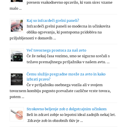
povsem vsakodnevno opravilo, ki vam sicer vzame
malo …
Kaj so infrardeči grelni paneli?
Infrardeči grelni paneli so moderna in učinkovita
oblika ogrevanja, ki postopoma pridobiva na
priljubljenosti v domovih …
Več tovornega prostora za naš avto
Če že nekaj časa vozimo, smo se sigurno srečali s
težavo premajhnega prtljažnika v našem avtu. …
Čemu služijo pregradne mreže za avto in kako
izbrati pravo?
Če v prtljažniku osebnega vozila ali v svojem
tovornem kombiju pogosto prevažate različne vrste tovora,
potem …
Strokovno beljenje zob z dolgotrajnim učinkom
Beli in zdravi zobje so lepotni ideal zadnjih nekaj let.
Zdravje zob in obzobnih tkiv je …