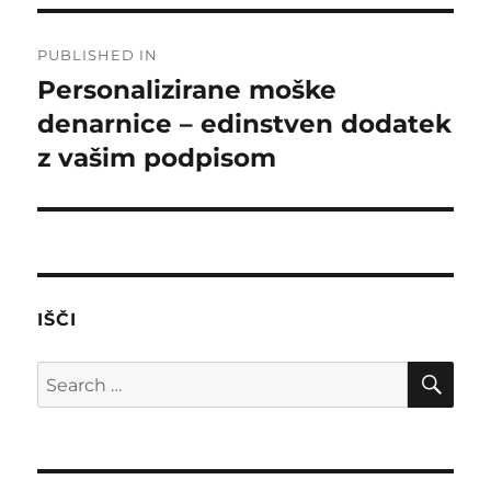
Post
PUBLISHED IN
navigation
Personalizirane moške
denarnice – edinstven dodatek
z vašim podpisom
IŠČI
SE
Search
for: