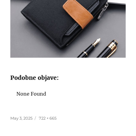
Podobne objave:
None Found
Posted
Full
May 3, 2025
722 × 665
on
size