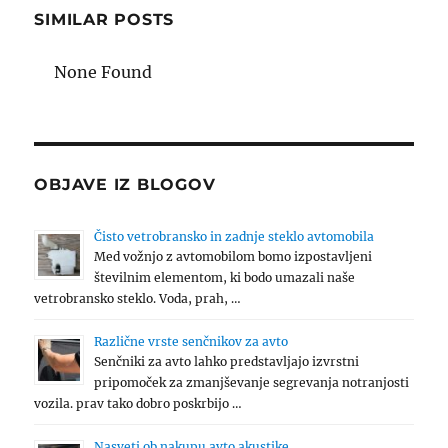
SIMILAR POSTS
None Found
OBJAVE IZ BLOGOV
Čisto vetrobransko in zadnje steklo avtomobila
Med vožnjo z avtomobilom bomo izpostavljeni
številnim elementom, ki bodo umazali naše
vetrobransko steklo. Voda, prah, …
Različne vrste senčnikov za avto
Senčniki za avto lahko predstavljajo izvrstni
pripomoček za zmanjševanje segrevanja notranjosti
vozila. prav tako dobro poskrbijo …
Nasveti ob nakupu avto akustike