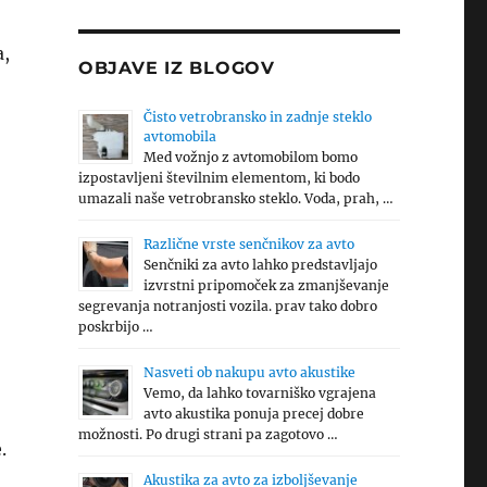
a,
OBJAVE IZ BLOGOV
Čisto vetrobransko in zadnje steklo
avtomobila
Med vožnjo z avtomobilom bomo
izpostavljeni številnim elementom, ki bodo
umazali naše vetrobransko steklo. Voda, prah, …
Različne vrste senčnikov za avto
Senčniki za avto lahko predstavljajo
izvrstni pripomoček za zmanjševanje
segrevanja notranjosti vozila. prav tako dobro
poskrbijo …
Nasveti ob nakupu avto akustike
Vemo, da lahko tovarniško vgrajena
avto akustika ponuja precej dobre
možnosti. Po drugi strani pa zagotovo …
.
Akustika za avto za izboljševanje