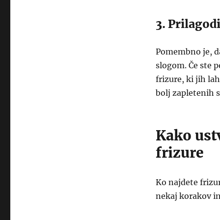
3. Prilagod
Pomembno je, da 
slogom. Če ste p
frizure, ki jih l
bolj zapletenih s
Kako ustv
frizure
Ko najdete frizur
nekaj korakov in