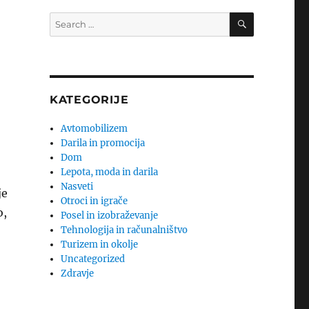
SEARCH
Search
for:
KATEGORIJE
Avtomobilizem
Darila in promocija
Dom
Lepota, moda in darila
Nasveti
je
Otroci in igrače
o,
Posel in izobraževanje
Tehnologija in računalništvo
Turizem in okolje
Uncategorized
Zdravje