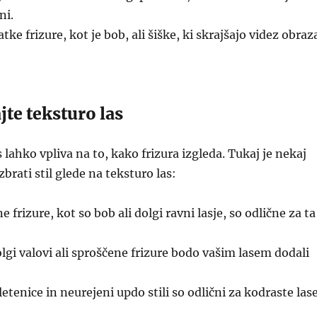
ni.
tke frizure, kot je bob, ali šiške, ki skrajšajo videz obraz
jte teksturo las
 lahko vpliva na to, kako frizura izgleda. Tukaj je nekaj
brati stil glede na teksturo las:
 frizure, kot so bob ali dolgi ravni lasje, so odlične za ta
lgi valovi ali sproščene frizure bodo vašim lasem dodali
etenice in neurejeni updo stili so odlični za kodraste lase