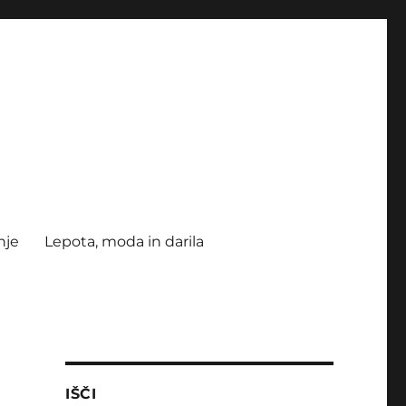
nje
Lepota, moda in darila
IŠČI