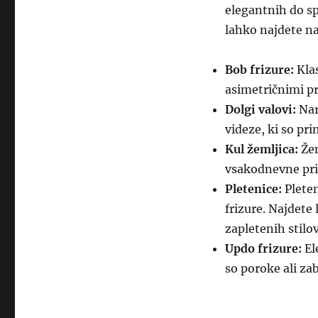
elegantnih do spr
lahko najdete na
Bob frizure:
Klas
asimetričnimi p
Dolgi valovi:
Nar
videze, ki so pr
Kul žemljica:
Žem
vsakodnevne pril
Pletenice:
Pleten
frizure. Najdete 
zapletenih stilov
Updo frizure:
El
so poroke ali za