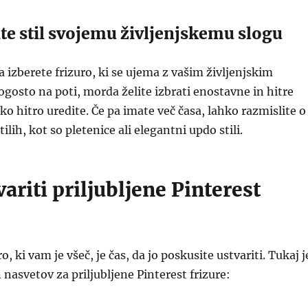
ite stil svojemu življenjskemu slogu
izberete frizuro, ki se ujema z vašim življenjskim
ogosto na poti, morda želite izbrati enostavne in hitre
ahko hitro uredite. Če pa imate več časa, lahko razmislite o
tilih, kot so pletenice ali elegantni updo stili.
ariti priljubljene Pinterest
o, ki vam je všeč, je čas, da jo poskusite ustvariti. Tukaj j
 nasvetov za priljubljene Pinterest frizure: