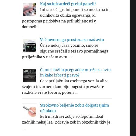
Kaj so infrardeči grelni paneli?
Infrardeči grelni paneli so moderna in
učinkovita oblika ogrevanja, ki
postopoma pridobiva na priljubljenosti v
domovih …
Več tovornega prostora za naš avto
Če že nekaj časa vozimo, smo se
sigurno srečali s težavo premajhnega
prtljažnika v našem avtu. …
Čemu služijo pregradne mreže za avto
in kako izbrati pravo?
Če v prtljažniku osebnega vozila ali v
svojem tovornem kombiju pogosto prevažate
različne vrste tovora, potem …
Strokovno beljenje zob z dolgotrajnim
učinkom
Beli in zdravi zobje so lepotni ideal
zadnjih nekaj let. Zdravje zob in obzobnih tkiv je
…