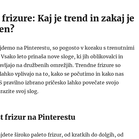
 frizure: Kaj je trend in zakaj je
en?
najdemo na Pinterestu, so pogosto v koraku s trenutnimi
Vsako leto prinaša nove sloge, ki jih oblikovalci in
avljajo na družbenih omrežjih. Trendne frizure so
ahko vplivajo na to, kako se počutimo in kako nas
S pravilno izbrano pričesko lahko povečate svojo
razite svoj slog.
 frizur na Pinterestu
jdete široko paleto frizur, od kratkih do dolgih, od