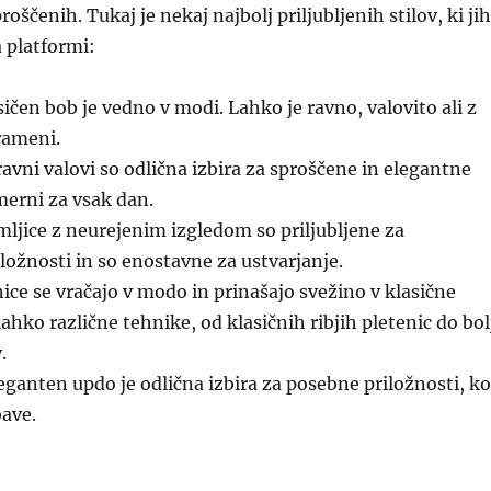
oščenih. Tukaj je nekaj najbolj priljubljenih stilov, ki jih
 platformi:
ičen bob je vedno v modi. Lahko je ravno, valovito ali z
rameni.
avni valovi so odlična izbira za sproščene in elegantne
imerni za vsak dan.
ljice z neurejenim izgledom so priljubljene za
ožnosti in so enostavne za ustvarjanje.
ice se vračajo v modo in prinašajo svežino v klasične
lahko različne tehnike, od klasičnih ribjih pletenic do bol
.
eganten updo je odlična izbira za posebne priložnosti, ko
bave.