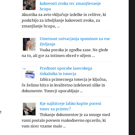
kakovosti zvoka ter zmanjševanje
hrupa
Akustika za avto vključuje izdelke in rešitve, ki
poskrbijo za izboljšanje kakovosti zvoka, za
zmanjšanje hrupa, …
Umetnost ustvarjanja spominov za vse
življenje
Vsaka poroka je zgodba zase. Ne glede
na to, ali gre za intimen obred v ožjem …
Prednost uporabe laserskega
tiskalnika in tonerja
Izbira primernega tonerja je ključna,
če želimo hitro in kvalitetno izdelovati slike in
dokumente. Tonerji uporabljajo …
Kje najhitreje lahko kupite poceni
toner za printer?
e
Tiskanje dokumentov je za mnoge med
vami postalo povsem vsakodnevno opravilo, ki
vam sicer vzame malo …