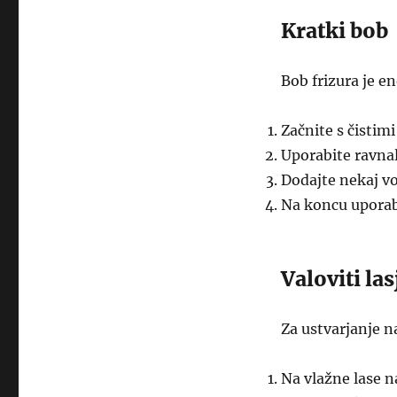
Kratki bob
Bob frizura je e
Začnite s čistimi
Uporabite ravnal
Dodajte nekaj v
Na koncu uporabi
Valoviti las
Za ustvarjanje n
Na vlažne lase n