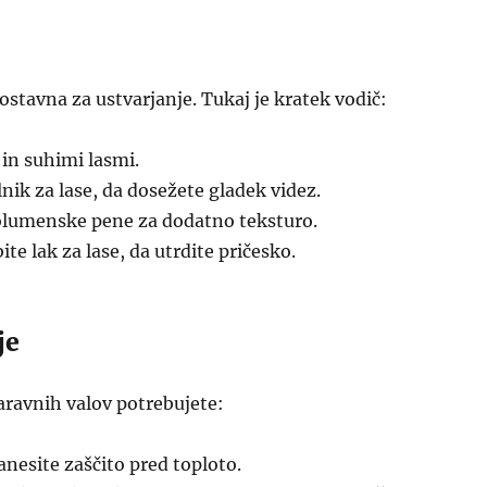
nostavna za ustvarjanje. Tukaj je kratek vodič:
 in suhimi lasmi.
nik za lase, da dosežete gladek videz.
olumenske pene za dodatno teksturo.
te lak za lase, da utrdite pričesko.
je
aravnih valov potrebujete:
anesite zaščito pred toploto.