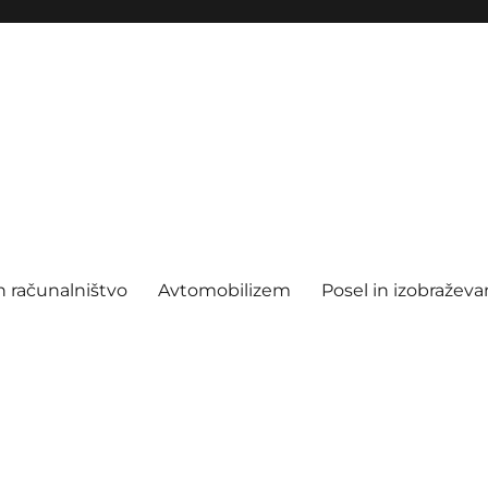
n računalništvo
Avtomobilizem
Posel in izobraževa