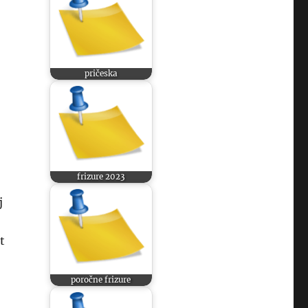
pričeska
frizure 2023
j
t
poročne frizure