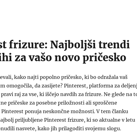
t frizure: Najboljši trendi
ihi za vašo novo pričesko
ševali, kako najti popolno pričesko, ki bo odražala vaš
am omogočila, da zasijete? Pinterest, platforma za deljen
 pravi raj za vse, ki iščejo navdih za frizure. Ne glede na t
ntne pričeske za posebne priložnosti ali sproščene
, Pinterest ponuja neskončne možnosti. V tem članku
jbolj priljubljene Pinterest frizure, ki so aktualne v letu
nudili nasvete, kako jih prilagoditi svojemu slogu.