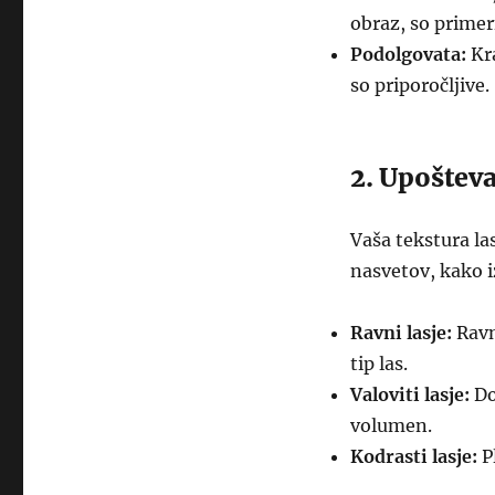
obraz, so primer
Podolgovata:
Kra
so priporočljive.
2. Upošteva
Vaša tekstura las
nasvetov, kako iz
Ravni lasje:
Ravne
tip las.
Valoviti lasje:
Do
volumen.
Kodrasti lasje:
Pl