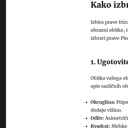
Kako izbr
Izbira prave fri
obrazni obliko, 
izbrati pravo Pin
1. Ugotovit
Oblika vašega obr
opis različnih ob
Okruglina:
Pripo
dodajo višino.
Odliv:
Asimetrične
Kvadrat:
Mehke, 