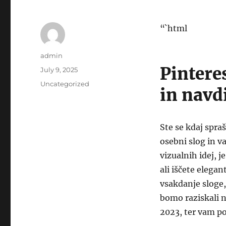
“`html
Author
admin
Pinteres
Posted
July 9, 2025
on
Categories
Uncategorized
in navd
Ste se kdaj spra
osebni slog in v
vizualnih idej, je
ali iščete elega
vsakdanje sloge
bomo raziskali na
2023, ter vam po