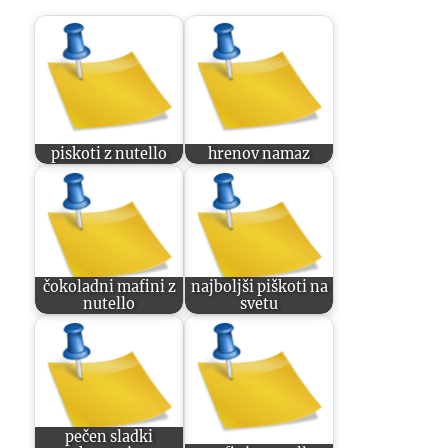
piskoti z nutello
hrenov namaz
čokoladni mafini z
najboljši piškoti na
nutello
svetu
pečen sladki