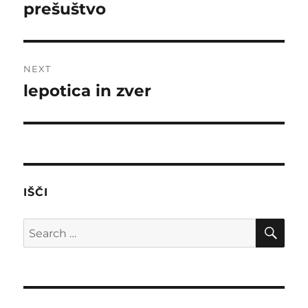
navigation
prešuštvo
Previous
post:
NEXT
lepotica in zver
Next
post:
IŠČI
SE
Search
for: