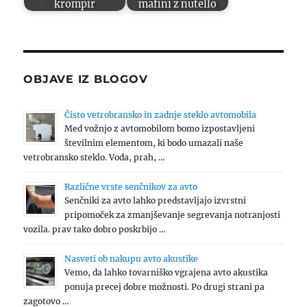
krompir
mafini z nutello
OBJAVE IZ BLOGOV
Čisto vetrobransko in zadnje steklo avtomobila
Med vožnjo z avtomobilom bomo izpostavljeni
številnim elementom, ki bodo umazali naše
vetrobransko steklo. Voda, prah, …
Različne vrste senčnikov za avto
Senčniki za avto lahko predstavljajo izvrstni
pripomoček za zmanjševanje segrevanja notranjosti
vozila. prav tako dobro poskrbijo …
Nasveti ob nakupu avto akustike
Vemo, da lahko tovarniško vgrajena avto akustika
ponuja precej dobre možnosti. Po drugi strani pa
zagotovo …