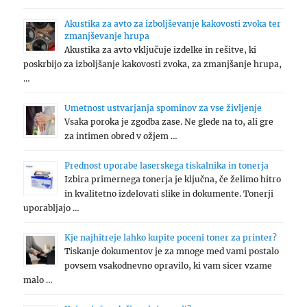
Akustika za avto za izboljševanje kakovosti zvoka ter
zmanjševanje hrupa
Akustika za avto vključuje izdelke in rešitve, ki
poskrbijo za izboljšanje kakovosti zvoka, za zmanjšanje hrupa,
…
Umetnost ustvarjanja spominov za vse življenje
Vsaka poroka je zgodba zase. Ne glede na to, ali gre
za intimen obred v ožjem …
Prednost uporabe laserskega tiskalnika in tonerja
Izbira primernega tonerja je ključna, če želimo hitro
in kvalitetno izdelovati slike in dokumente. Tonerji
uporabljajo …
Kje najhitreje lahko kupite poceni toner za printer?
Tiskanje dokumentov je za mnoge med vami postalo
povsem vsakodnevno opravilo, ki vam sicer vzame
malo …