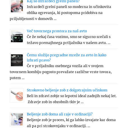
Kaj so infrardeči grelni paneli?
Infrardeči grelni paneli so moderna in učinkovita
oblika ogrevanja, ki postopoma pridobiva na
priljubljenosti v domovih …
Več tovornega prostora za naš avto
Če že nekaj časa vozimo, smo se sigurno srečali s
težavo premajhnega prtljažnika v našem avtu. …
Čemu služijo pregradne mreže za avto in kako
izbrati pravo?
Če v prtljažniku osebnega vozila ali v svojem
tovornem kombiju pogosto prevažate različne vrste tovora,
potem …
Strokovno beljenje zob z dolgotrajnim učinkom
Beli in zdravi zobje so lepotni ideal zadnjih nekaj let.
Zdravje zob in obzobnih tkiv je …
Beljenje zob doma ali raje v ordinaciji?
Beljenje zob je proces, ki ga lahko izvajate kar doma
ali pa pri strokovnjaku v ordinaciji. …