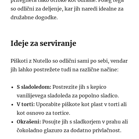
pritegneta tako otroke kot odrasle. Poleg tega
so odlični za deljenje, kar jih naredi idealne za
družabne dogodke.
Ideje za serviranje
Piškoti z Nutello so odlični sami po sebi, vendar
jih lahko postrežete tudi na različne načine:
S sladoledom:
Postrezite jih s kepico
vanilijevega sladoleda za popolno sladico.
V torti:
Uporabite piškote kot plast v torti ali
kot osnovo za tortice.
Okrašeni:
Posujte jih s sladkorjem v prahu ali
čokoladno glazuro za dodatno privlačnost.