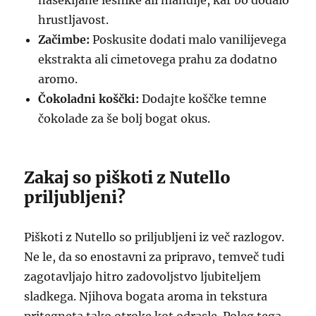
nasekljane lešnike ali mandlje, kar bo dodalo
hrustljavost.
Začimbe:
Poskusite dodati malo vanilijevega
ekstrakta ali cimetovega prahu za dodatno
aromo.
Čokoladni koščki:
Dodajte koščke temne
čokolade za še bolj bogat okus.
Zakaj so piškoti z Nutello
priljubljeni?
Piškoti z Nutello so priljubljeni iz več razlogov.
Ne le, da so enostavni za pripravo, temveč tudi
zagotavljajo hitro zadovoljstvo ljubiteljem
sladkega. Njihova bogata aroma in tekstura