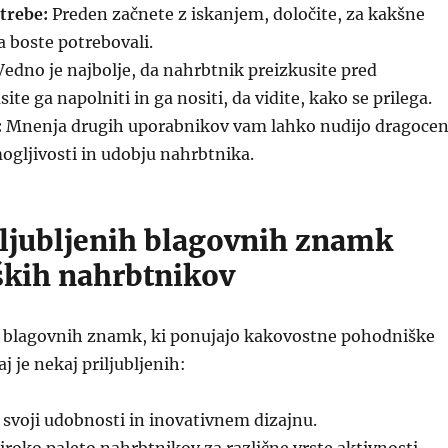
trebe:
Preden začnete z iskanjem, določite, za kakšne
 boste potrebovali.
edno je najbolje, da nahrbtnik preizkusite pred
te ga napolniti in ga nositi, da vidite, kako se prilega.
:
Mnenja drugih uporabnikov vam lahko nudijo dragoce
ogljivosti in udobju nahrbtnika.
iljubljenih blagovnih znamk
kih nahrbtnikov
ko blagovnih znamk, ki ponujajo kakovostne pohodniške
j je nekaj priljubljenih:
svoji udobnosti in inovativnem dizajnu.