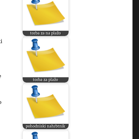
torba za na plažo
i
e
torba za plažo
o
pohodniski nahrbtnik