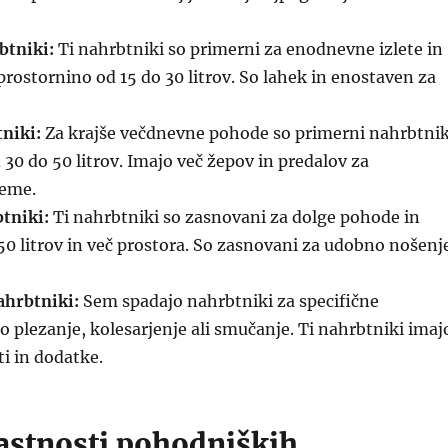
btniki:
Ti nahrbtniki so primerni za enodnevne izlete in
prostornino od 15 do 30 litrov. So lahek in enostaven za
niki:
Za krajše večdnevne pohode so primerni nahrbtnik
 30 do 50 litrov. Imajo več žepov in predalov za
reme.
tniki:
Ti nahrbtniki so zasnovani za dolge pohode in
50 litrov in več prostora. So zasnovani za udobno nošenj
ahrbtniki:
Sem spadajo nahrbtniki za specifične
so plezanje, kolesarjenje ali smučanje. Ti nahrbtniki imaj
i in dodatke.
lastnosti pohodniških