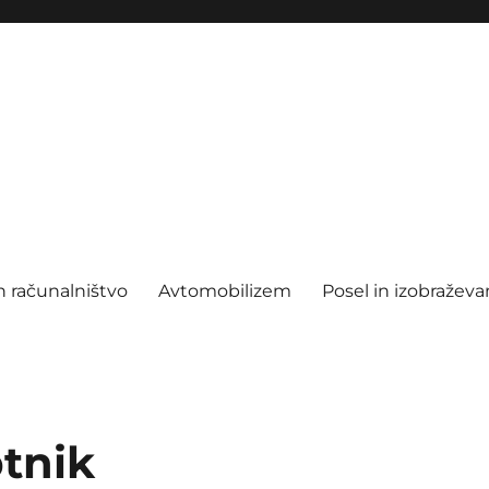
n računalništvo
Avtomobilizem
Posel in izobraževa
tnik