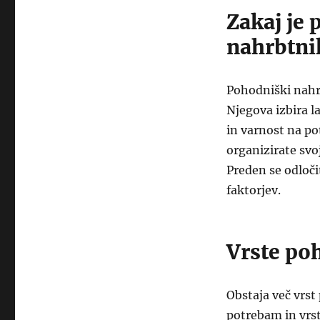
Zakaj je
nahrbtni
Pohodniški nahrb
Njegova izbira l
in varnost na po
organizirate sv
Preden se odloč
faktorjev.
Vrste po
Obstaja več vrst
potrebam in vrs