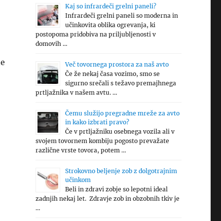
Kaj so infrardeči grelni paneli?
Infrardeči grelni paneli so moderna in
učinkovita oblika ogrevanja, ki
postopoma pridobiva na priljubljenosti v
domovih …
ne
Več tovornega prostora za naš avto
Če že nekaj časa vozimo, smo se
sigurno srečali s težavo premajhnega
prtljažnika v našem avtu. …
Čemu služijo pregradne mreže za avto
in kako izbrati pravo?
Če v prtljažniku osebnega vozila ali v
svojem tovornem kombiju pogosto prevažate
različne vrste tovora, potem …
Strokovno beljenje zob z dolgotrajnim
učinkom
Beli in zdravi zobje so lepotni ideal
zadnjih nekaj let. Zdravje zob in obzobnih tkiv je
…