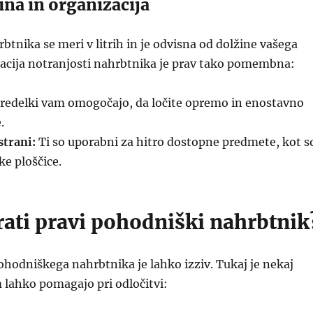
ina in organizacija
btnika se meri v litrih in je odvisna od dolžine vašega
acija notranjosti nahrbtnika je prav tako pomembna:
redelki vam omogočajo, da ločite opremo in enostavno
.
strani:
Ti so uporabni za hitro dostopne predmete, kot s
ke ploščice.
rati pravi pohodniški nahrbtnik
ohodniškega nahrbtnika je lahko izziv. Tukaj je nekaj
 lahko pomagajo pri odločitvi: