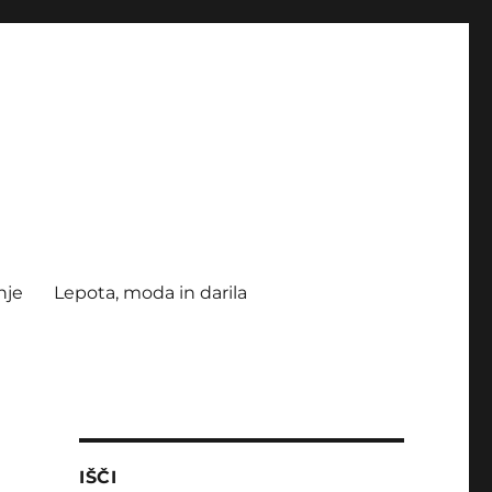
nje
Lepota, moda in darila
IŠČI