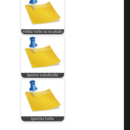
velika torba za na plažo
športni nahrbtniki
a
športna torba