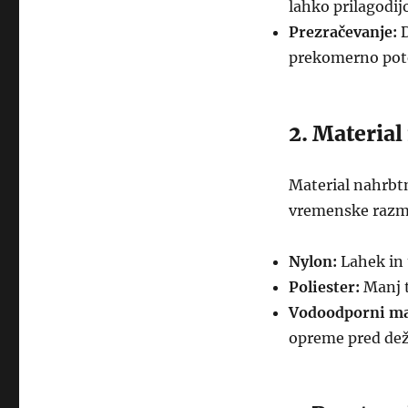
lahko prilagodijo
Prezračevanje:
D
prekomerno pot
2. Material
Material nahrbtn
vremenske razmer
Nylon:
Lahek in 
Poliester:
Manj t
Vodoodporni mat
opreme pred dež