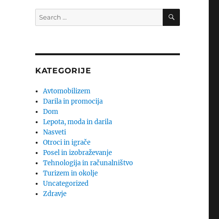
SEARCH
Search
for:
KATEGORIJE
Avtomobilizem
Darila in promocija
Dom
Lepota, moda in darila
Nasveti
Otroci in igrače
Posel in izobraževanje
Tehnologija in računalništvo
Turizem in okolje
Uncategorized
Zdravje