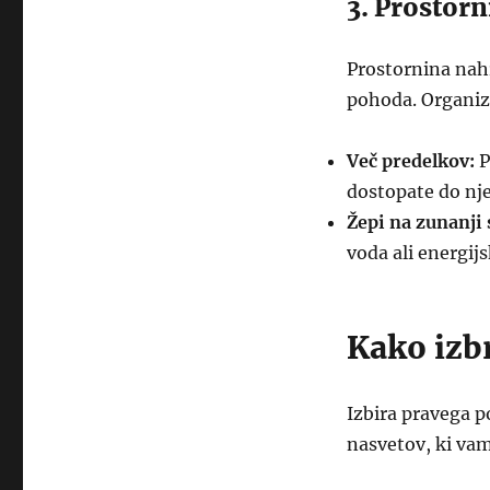
3. Prostorn
Prostornina nahr
pohoda. Organiz
Več predelkov:
P
dostopate do nje
Žepi na zunanji 
voda ali energijs
Kako izb
Izbira pravega p
nasvetov, ki vam