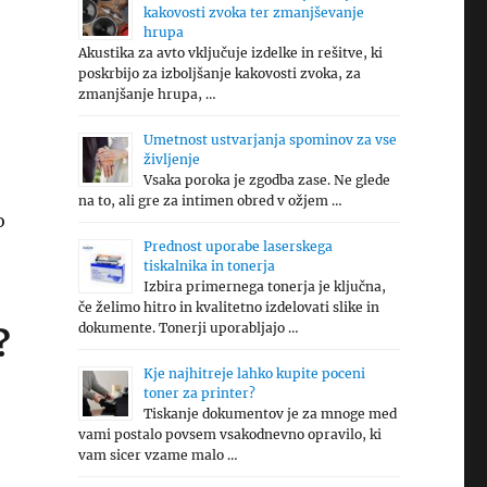
kakovosti zvoka ter zmanjševanje
hrupa
Akustika za avto vključuje izdelke in rešitve, ki
poskrbijo za izboljšanje kakovosti zvoka, za
zmanjšanje hrupa, …
Umetnost ustvarjanja spominov za vse
življenje
Vsaka poroka je zgodba zase. Ne glede
na to, ali gre za intimen obred v ožjem …
o
Prednost uporabe laserskega
tiskalnika in tonerja
Izbira primernega tonerja je ključna,
če želimo hitro in kvalitetno izdelovati slike in
dokumente. Tonerji uporabljajo …
?
Kje najhitreje lahko kupite poceni
toner za printer?
Tiskanje dokumentov je za mnoge med
vami postalo povsem vsakodnevno opravilo, ki
vam sicer vzame malo …