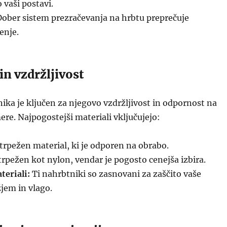
 vaši postavi.
ober sistem prezračevanja na hrbtu preprečuje
enje.
 in vzdržljivost
ika je ključen za njegovo vzdržljivost in odpornost na
e. Najpogostejši materiali vključujejo:
trpežen material, ki je odporen na obrabo.
rpežen kot nylon, vendar je pogosto cenejša izbira.
eriali:
Ti nahrbtniki so zasnovani za zaščito vaše
jem in vlago.