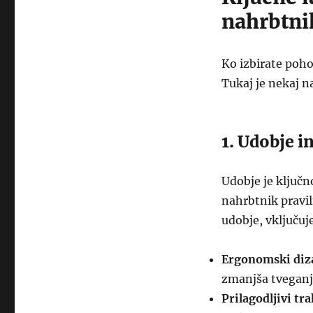
nahrbtni
Ko izbirate poho
Tukaj je nekaj 
1. Udobje i
Udobje je ključno
nahrbtnik pravil
udobje, vključuj
Ergonomski diz
zmanjša tveganj
Prilagodljivi tra