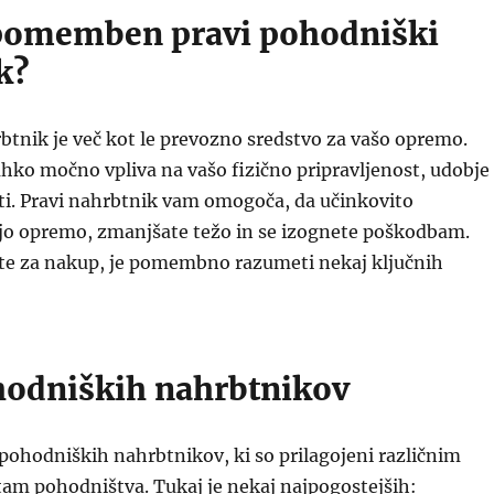
 pomemben pravi pohodniški
k?
tnik je več kot le prevozno sredstvo za vašo opremo.
ahko močno vpliva na vašo fizično pripravljenost, udobje
ti. Pravi nahrbtnik vam omogoča, da učinkovito
ojo opremo, zmanjšate težo in se izognete poškodbam.
ite za nakup, je pomembno razumeti nekaj ključnih
hodniških nahrbtnikov
 pohodniških nahrbtnikov, ki so prilagojeni različnim
tam pohodništva. Tukaj je nekaj najpogostejših: