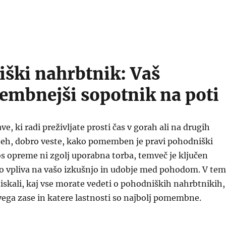
ški nahrbtnik: Vaš
mbnejši sopotnik na poti
rave, ki radi preživljate prosti čas v gorah ali na drugih
eh, dobro veste, kako pomemben je pravi pohodniški
s opreme ni zgolj uporabna torba, temveč je ključen
ko vpliva na vašo izkušnjo in udobje med pohodom. V tem
skali, kaj vse morate vedeti o pohodniških nahrbtnikih,
vega zase in katere lastnosti so najbolj pomembne.