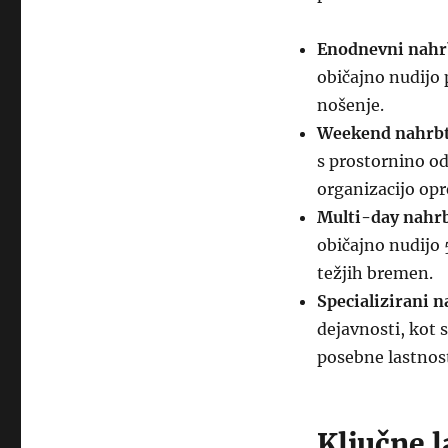
Enodnevni nahr
običajno nudijo 
nošenje.
Weekend nahrbt
s prostornino od
organizacijo op
Multi-day nahrb
običajno nudijo 
težjih bremen.
Specializirani n
dejavnosti, kot 
posebne lastnost
Ključne 