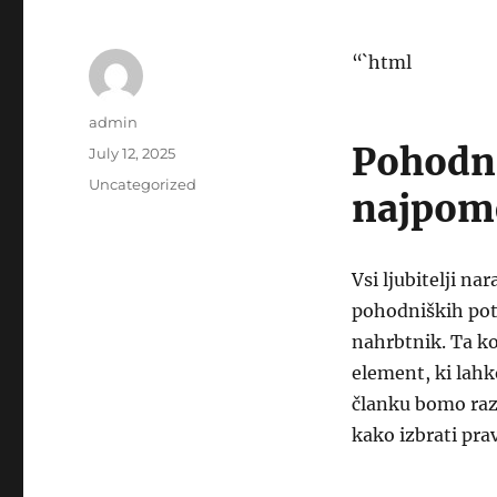
“`html
Author
admin
Pohodni
Posted
July 12, 2025
on
Categories
Uncategorized
najpome
Vsi ljubitelji na
pohodniških pot
nahrbtnik. Ta ko
element, ki lah
članku bomo razi
kako izbrati pra