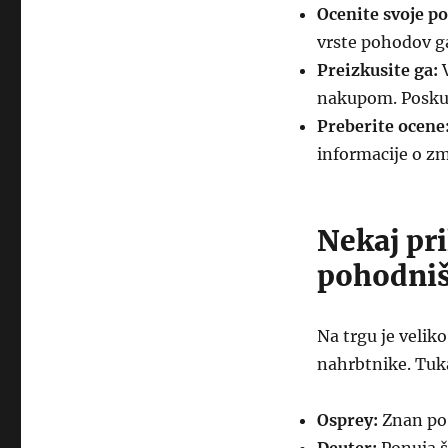
Ocenite svoje po
vrste pohodov ga
Preizkusite ga:
V
nakupom. Poskusi
Preberite ocene
informacije o zm
Nekaj pr
pohodniš
Na trgu je veli
nahrbtnike. Tuka
Osprey:
Znan po 