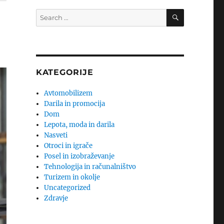
SEARCH
Search
for:
KATEGORIJE
Avtomobilizem
Darila in promocija
Dom
Lepota, moda in darila
Nasveti
Otroci in igrače
Posel in izobraževanje
Tehnologija in računalništvo
Turizem in okolje
Uncategorized
Zdravje