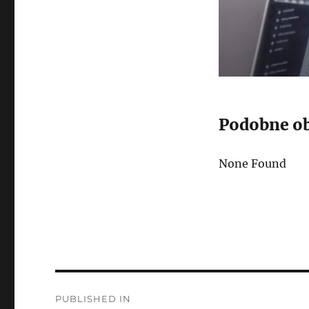
Podobne ob
None Found
Post
PUBLISHED IN