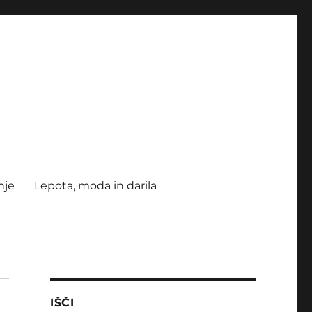
nje
Lepota, moda in darila
IŠČI