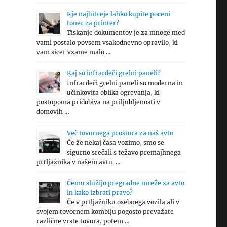
Kje najhitreje lahko kupite poceni
toner za printer?
Tiskanje dokumentov je za mnoge med
vami postalo povsem vsakodnevno opravilo, ki
vam sicer vzame malo …
Kaj so infrardeči grelni paneli?
Infrardeči grelni paneli so moderna in
učinkovita oblika ogrevanja, ki
postopoma pridobiva na priljubljenosti v
domovih …
Več tovornega prostora za naš avto
Če že nekaj časa vozimo, smo se
sigurno srečali s težavo premajhnega
prtljažnika v našem avtu. …
Čemu služijo pregradne mreže za avto
in kako izbrati pravo?
Če v prtljažniku osebnega vozila ali v
svojem tovornem kombiju pogosto prevažate
različne vrste tovora, potem …