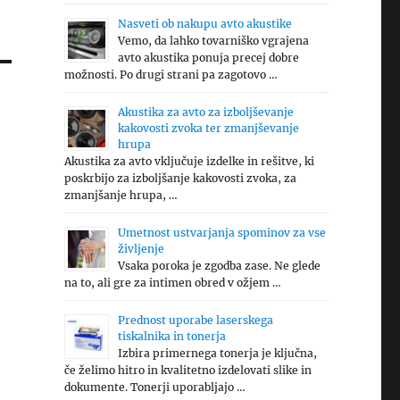
Nasveti ob nakupu avto akustike
Vemo, da lahko tovarniško vgrajena
avto akustika ponuja precej dobre
možnosti. Po drugi strani pa zagotovo …
Akustika za avto za izboljševanje
kakovosti zvoka ter zmanjševanje
hrupa
Akustika za avto vključuje izdelke in rešitve, ki
poskrbijo za izboljšanje kakovosti zvoka, za
zmanjšanje hrupa, …
Umetnost ustvarjanja spominov za vse
življenje
Vsaka poroka je zgodba zase. Ne glede
na to, ali gre za intimen obred v ožjem …
Prednost uporabe laserskega
tiskalnika in tonerja
Izbira primernega tonerja je ključna,
če želimo hitro in kvalitetno izdelovati slike in
dokumente. Tonerji uporabljajo …