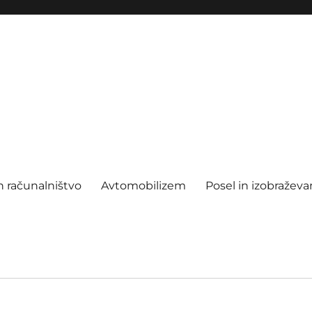
n računalništvo
Avtomobilizem
Posel in izobraževa