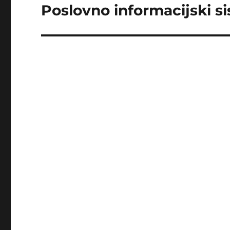
navigation
Poslovno informacijski si