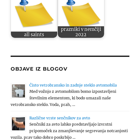
prazniki v nemčiji
all saints
2022
OBJAVE IZ BLOGOV
Čisto vetrobransko in zadnje steklo avtomobila
Med vožnjo z avtomobilom bomo izpostavljeni
številnim elementom, ki bodo umazali naše
vetrobransko steklo. Voda, prah, …
Različne vrste senčnikov za avto
Senčniki za avto lahko predstavljajo izvrstni
pripomoček za zmanjševanje segrevanja notranjosti
vozila. prav tako dobro poskrbijo …