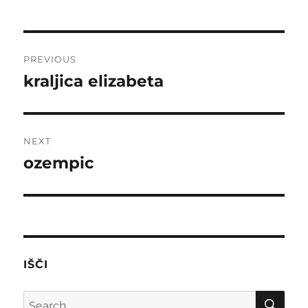
Post
PREVIOUS
navigation
kraljica elizabeta
Previous
post:
NEXT
ozempic
Next
post:
IŠČI
SE
Search