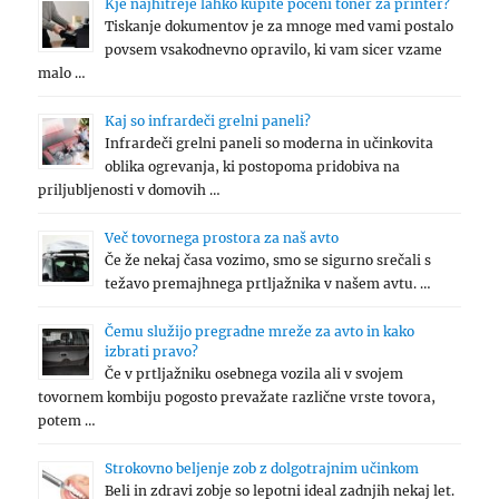
Kje najhitreje lahko kupite poceni toner za printer?
Tiskanje dokumentov je za mnoge med vami postalo
povsem vsakodnevno opravilo, ki vam sicer vzame
malo …
Kaj so infrardeči grelni paneli?
Infrardeči grelni paneli so moderna in učinkovita
oblika ogrevanja, ki postopoma pridobiva na
priljubljenosti v domovih …
Več tovornega prostora za naš avto
Če že nekaj časa vozimo, smo se sigurno srečali s
težavo premajhnega prtljažnika v našem avtu. …
Čemu služijo pregradne mreže za avto in kako
izbrati pravo?
Če v prtljažniku osebnega vozila ali v svojem
tovornem kombiju pogosto prevažate različne vrste tovora,
potem …
Strokovno beljenje zob z dolgotrajnim učinkom
Beli in zdravi zobje so lepotni ideal zadnjih nekaj let.