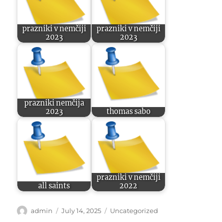
prazniki v nemčiji
prazniki v nemčiji
2023
2023
prazniki nemčija
2023
thomas sabo
prazniki v nemčiji
all saints
2022
Author
Posted
Categories
admin
July 14, 2025
Uncategorized
on