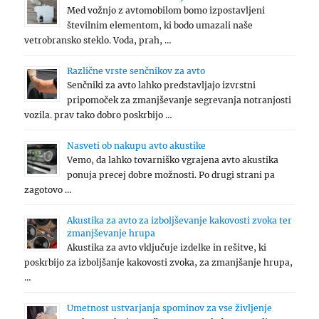
Med vožnjo z avtomobilom bomo izpostavljeni
številnim elementom, ki bodo umazali naše
vetrobransko steklo. Voda, prah, …
Različne vrste senčnikov za avto
Senčniki za avto lahko predstavljajo izvrstni
pripomoček za zmanjševanje segrevanja notranjosti
vozila. prav tako dobro poskrbijo …
Nasveti ob nakupu avto akustike
Vemo, da lahko tovarniško vgrajena avto akustika
ponuja precej dobre možnosti. Po drugi strani pa
zagotovo …
Akustika za avto za izboljševanje kakovosti zvoka ter
zmanjševanje hrupa
Akustika za avto vključuje izdelke in rešitve, ki
poskrbijo za izboljšanje kakovosti zvoka, za zmanjšanje hrupa,
…
Umetnost ustvarjanja spominov za vse življenje