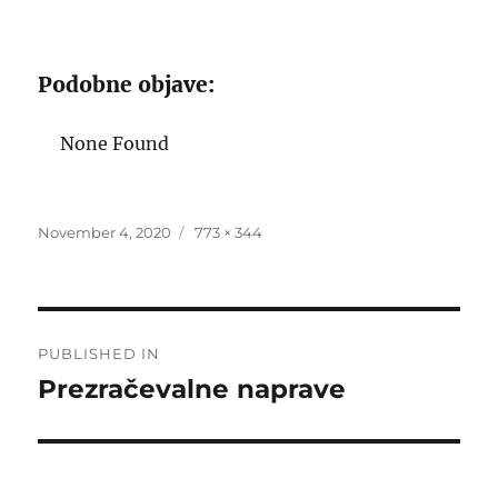
Podobne objave:
None Found
Posted
Full
November 4, 2020
773 × 344
on
size
Post
PUBLISHED IN
navigation
Prezračevalne naprave