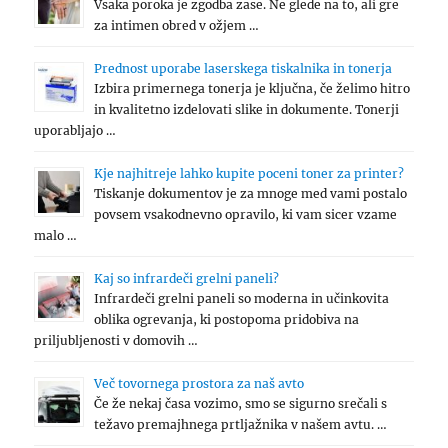
Vsaka poroka je zgodba zase. Ne glede na to, ali gre
za intimen obred v ožjem …
Prednost uporabe laserskega tiskalnika in tonerja
Izbira primernega tonerja je ključna, če želimo hitro
in kvalitetno izdelovati slike in dokumente. Tonerji
uporabljajo …
Kje najhitreje lahko kupite poceni toner za printer?
Tiskanje dokumentov je za mnoge med vami postalo
povsem vsakodnevno opravilo, ki vam sicer vzame
malo …
Kaj so infrardeči grelni paneli?
Infrardeči grelni paneli so moderna in učinkovita
oblika ogrevanja, ki postopoma pridobiva na
priljubljenosti v domovih …
Več tovornega prostora za naš avto
Če že nekaj časa vozimo, smo se sigurno srečali s
težavo premajhnega prtljažnika v našem avtu. …