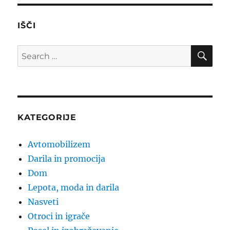
IŠČI
SE
Search
for:
KATEGORIJE
Avtomobilizem
Darila in promocija
Dom
Lepota, moda in darila
Nasveti
Otroci in igrače