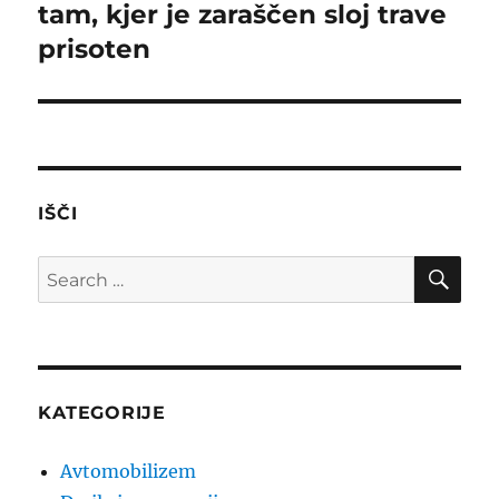
tam, kjer je zaraščen sloj trave
prisoten
IŠČI
SE
Search
for:
KATEGORIJE
Avtomobilizem