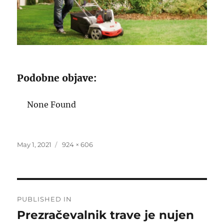
Podobne objave:
None Found
Posted
Full
May 1, 2021
924 × 606
on
size
Post
PUBLISHED IN
navigation
Prezračevalnik trave je nujen