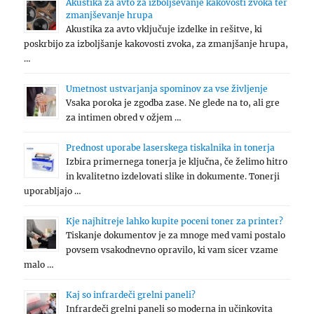
Akustika za avto za izboljševanje kakovosti zvoka ter
zmanjševanje hrupa
Akustika za avto vključuje izdelke in rešitve, ki
poskrbijo za izboljšanje kakovosti zvoka, za zmanjšanje hrupa,
…
Umetnost ustvarjanja spominov za vse življenje
Vsaka poroka je zgodba zase. Ne glede na to, ali gre
za intimen obred v ožjem …
Prednost uporabe laserskega tiskalnika in tonerja
Izbira primernega tonerja je ključna, če želimo hitro
in kvalitetno izdelovati slike in dokumente. Tonerji
uporabljajo …
Kje najhitreje lahko kupite poceni toner za printer?
Tiskanje dokumentov je za mnoge med vami postalo
povsem vsakodnevno opravilo, ki vam sicer vzame
malo …
Kaj so infrardeči grelni paneli?
Infrardeči grelni paneli so moderna in učinkovita