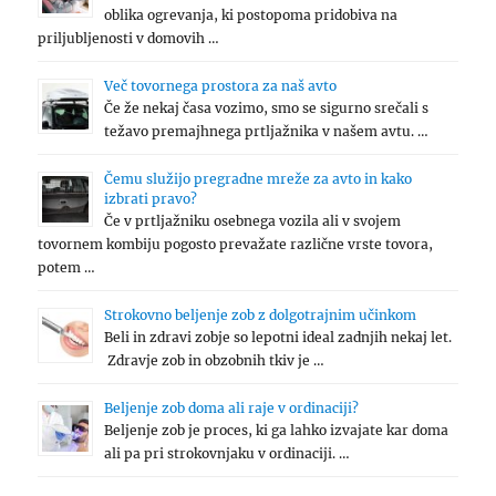
oblika ogrevanja, ki postopoma pridobiva na
priljubljenosti v domovih …
Več tovornega prostora za naš avto
Če že nekaj časa vozimo, smo se sigurno srečali s
težavo premajhnega prtljažnika v našem avtu. …
Čemu služijo pregradne mreže za avto in kako
izbrati pravo?
Če v prtljažniku osebnega vozila ali v svojem
tovornem kombiju pogosto prevažate različne vrste tovora,
potem …
Strokovno beljenje zob z dolgotrajnim učinkom
Beli in zdravi zobje so lepotni ideal zadnjih nekaj let.
Zdravje zob in obzobnih tkiv je …
Beljenje zob doma ali raje v ordinaciji?
Beljenje zob je proces, ki ga lahko izvajate kar doma
ali pa pri strokovnjaku v ordinaciji. …