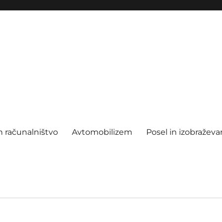
n računalništvo
Avtomobilizem
Posel in izobraževa