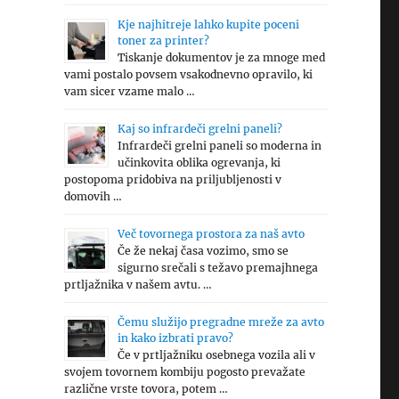
Kje najhitreje lahko kupite poceni
toner za printer?
Tiskanje dokumentov je za mnoge med
vami postalo povsem vsakodnevno opravilo, ki
vam sicer vzame malo …
Kaj so infrardeči grelni paneli?
Infrardeči grelni paneli so moderna in
učinkovita oblika ogrevanja, ki
postopoma pridobiva na priljubljenosti v
domovih …
Več tovornega prostora za naš avto
Če že nekaj časa vozimo, smo se
sigurno srečali s težavo premajhnega
prtljažnika v našem avtu. …
Čemu služijo pregradne mreže za avto
in kako izbrati pravo?
Če v prtljažniku osebnega vozila ali v
svojem tovornem kombiju pogosto prevažate
različne vrste tovora, potem …