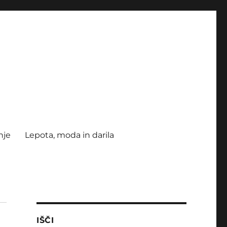
nje
Lepota, moda in darila
IŠČI