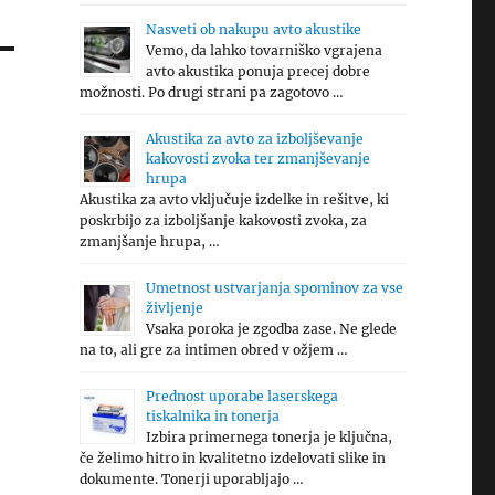
Nasveti ob nakupu avto akustike
Vemo, da lahko tovarniško vgrajena
avto akustika ponuja precej dobre
možnosti. Po drugi strani pa zagotovo …
Akustika za avto za izboljševanje
kakovosti zvoka ter zmanjševanje
hrupa
Akustika za avto vključuje izdelke in rešitve, ki
poskrbijo za izboljšanje kakovosti zvoka, za
zmanjšanje hrupa, …
Umetnost ustvarjanja spominov za vse
življenje
Vsaka poroka je zgodba zase. Ne glede
na to, ali gre za intimen obred v ožjem …
Prednost uporabe laserskega
tiskalnika in tonerja
Izbira primernega tonerja je ključna,
če želimo hitro in kvalitetno izdelovati slike in
dokumente. Tonerji uporabljajo …