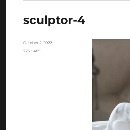
sculptor-4
Posted
October 2, 2022
on
Full
725 × 489
size