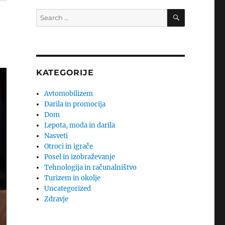
SEARCH
Search
for:
KATEGORIJE
Avtomobilizem
Darila in promocija
Dom
Lepota, moda in darila
Nasveti
Otroci in igrače
Posel in izobraževanje
Tehnologija in računalništvo
Turizem in okolje
Uncategorized
Zdravje