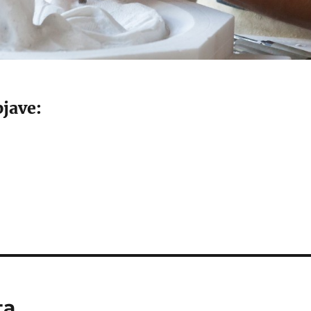
jave:
ta