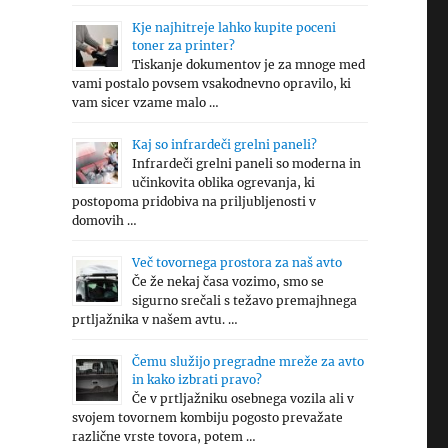
Kje najhitreje lahko kupite poceni
toner za printer?
Tiskanje dokumentov je za mnoge med
vami postalo povsem vsakodnevno opravilo, ki
vam sicer vzame malo …
Kaj so infrardeči grelni paneli?
Infrardeči grelni paneli so moderna in
učinkovita oblika ogrevanja, ki
postopoma pridobiva na priljubljenosti v
domovih …
Več tovornega prostora za naš avto
Če že nekaj časa vozimo, smo se
sigurno srečali s težavo premajhnega
prtljažnika v našem avtu. …
Čemu služijo pregradne mreže za avto
in kako izbrati pravo?
Če v prtljažniku osebnega vozila ali v
svojem tovornem kombiju pogosto prevažate
različne vrste tovora, potem …