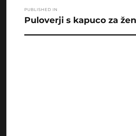
Post
PUBLISHED IN
navigation
Puloverji s kapuco za že