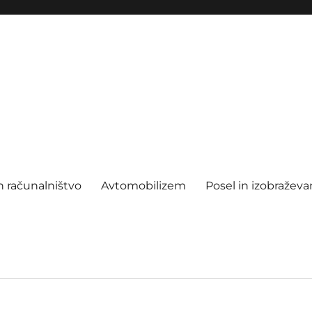
n računalništvo
Avtomobilizem
Posel in izobraževa