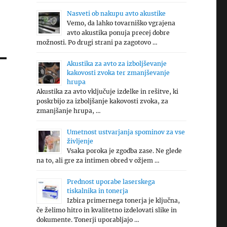
Nasveti ob nakupu avto akustike
Vemo, da lahko tovarniško vgrajena
avto akustika ponuja precej dobre
možnosti. Po drugi strani pa zagotovo …
Akustika za avto za izboljševanje
kakovosti zvoka ter zmanjševanje
hrupa
Akustika za avto vključuje izdelke in rešitve, ki
poskrbijo za izboljšanje kakovosti zvoka, za
zmanjšanje hrupa, …
Umetnost ustvarjanja spominov za vse
življenje
Vsaka poroka je zgodba zase. Ne glede
na to, ali gre za intimen obred v ožjem …
Prednost uporabe laserskega
tiskalnika in tonerja
Izbira primernega tonerja je ključna,
če želimo hitro in kvalitetno izdelovati slike in
dokumente. Tonerji uporabljajo …