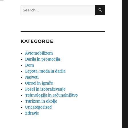
SEARCH
Search
for:
KATEGORIJE
Avtomobilizem
Darila in promocija
Dom
Lepota, moda in darila
Nasveti
Otroci in igrače
Posel in izobraževanje
Tehnologija in računalništvo
Turizem in okolje
Uncategorized
Zdravje