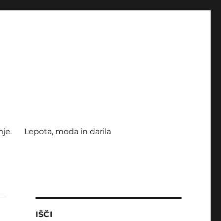
nje
Lepota, moda in darila
IŠČI