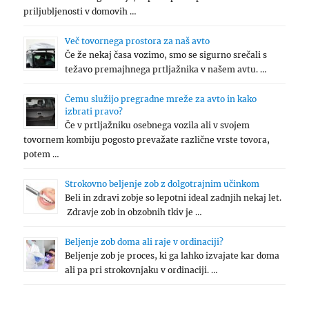
priljubljenosti v domovih …
Več tovornega prostora za naš avto
Če že nekaj časa vozimo, smo se sigurno srečali s
težavo premajhnega prtljažnika v našem avtu. …
Čemu služijo pregradne mreže za avto in kako
izbrati pravo?
Če v prtljažniku osebnega vozila ali v svojem
tovornem kombiju pogosto prevažate različne vrste tovora,
potem …
Strokovno beljenje zob z dolgotrajnim učinkom
Beli in zdravi zobje so lepotni ideal zadnjih nekaj let.
Zdravje zob in obzobnih tkiv je …
Beljenje zob doma ali raje v ordinaciji?
Beljenje zob je proces, ki ga lahko izvajate kar doma
ali pa pri strokovnjaku v ordinaciji. …