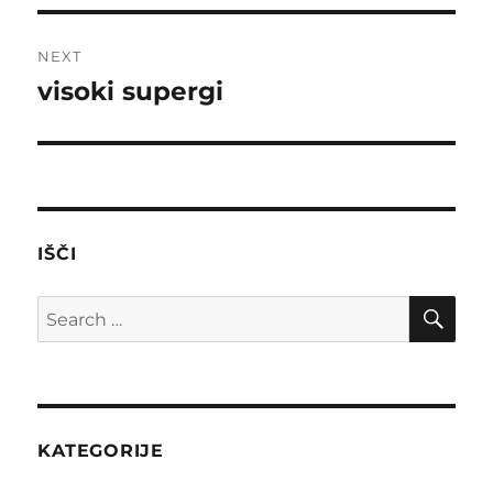
NEXT
visoki supergi
Next
post:
IŠČI
SE
Search
for:
KATEGORIJE