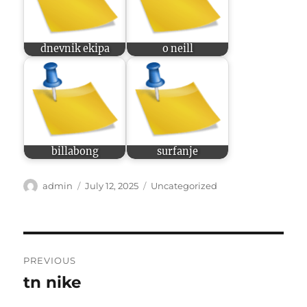
dnevnik ekipa
o neill
billabong
surfanje
Author
Posted
Categories
admin
July 12, 2025
Uncategorized
on
Post
PREVIOUS
navigation
tn nike
Previous
post: