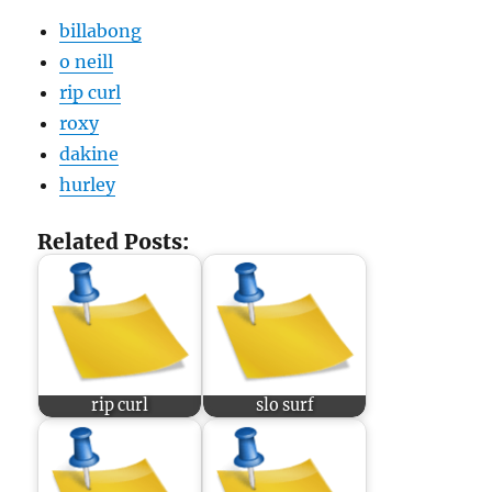
billabong
o neill
rip curl
roxy
dakine
hurley
Related Posts:
rip curl
slo surf