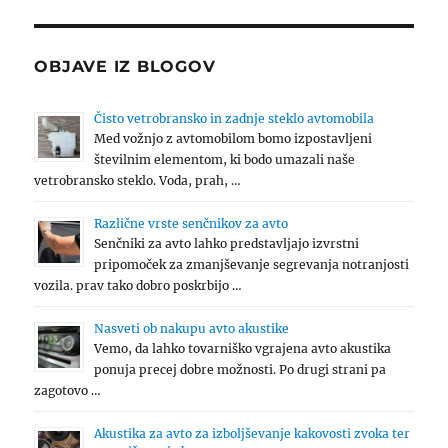
OBJAVE IZ BLOGOV
Čisto vetrobransko in zadnje steklo avtomobila
Med vožnjo z avtomobilom bomo izpostavljeni
številnim elementom, ki bodo umazali naše
vetrobransko steklo. Voda, prah, …
Različne vrste senčnikov za avto
Senčniki za avto lahko predstavljajo izvrstni
pripomoček za zmanjševanje segrevanja notranjosti
vozila. prav tako dobro poskrbijo …
Nasveti ob nakupu avto akustike
Vemo, da lahko tovarniško vgrajena avto akustika
ponuja precej dobre možnosti. Po drugi strani pa
zagotovo …
Akustika za avto za izboljševanje kakovosti zvoka ter