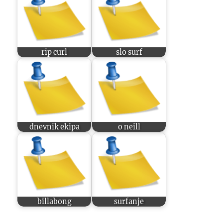
rip curl
slo surf
dnevnik ekipa
o neill
billabong
surfanje