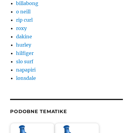
billabong
o neill
rip curl
roxy
dakine
hurley
hilfiger
slo surf
napapiri
lonsdale
PODOBNE TEMATIKE