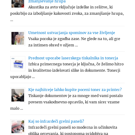
zmanjševanje hrupa
Akustika za avto vključuje izdelke in rešitve, ki
poskrbijo za izboljšanje kakovosti zvoka, za zmanjšanje hrupa,
…
Umetnost ustvarjanja spominov za vse življenje
Vsaka poroka je zgodba zase. Ne glede na to, ali gre
za intimen obred v ožjem …
Prednost uporabe laserskega tiskalnika in tonerja
Izbira primernega tonerja je ključna, če želimo hitro
in kvalitetno izdelovati slike in dokumente. Tonerji
uporabljajo …
Kje najhitreje lahko kupite poceni toner za printer?
Tiskanje dokumentov je za mnoge med vami postalo
povsem vsakodnevno opravilo, ki vam sicer vzame
malo …
Kaj so infrardeči grelni paneli?
Infrardeči grelni paneli so moderna in učinkovita
oblika ogrevanja, ki postopoma pridobiva na