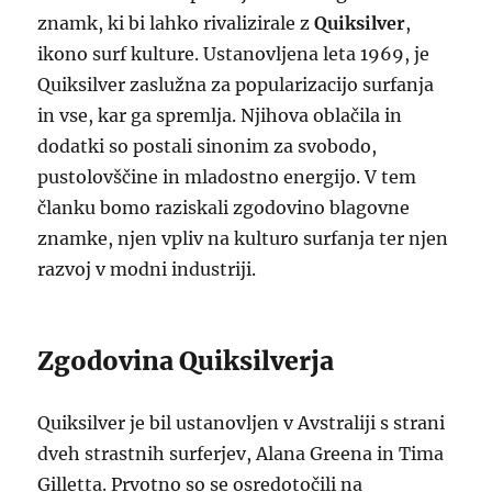
znamk, ki bi lahko rivalizirale z
Quiksilver
,
ikono surf kulture. Ustanovljena leta 1969, je
Quiksilver zaslužna za popularizacijo surfanja
in vse, kar ga spremlja. Njihova oblačila in
dodatki so postali sinonim za svobodo,
pustolovščine in mladostno energijo. V tem
članku bomo raziskali zgodovino blagovne
znamke, njen vpliv na kulturo surfanja ter njen
razvoj v modni industriji.
Zgodovina Quiksilverja
Quiksilver je bil ustanovljen v Avstraliji s strani
dveh strastnih surferjev, Alana Greena in Tima
Gilletta. Prvotno so se osredotočili na