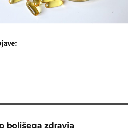
jave:
o boljšega zdravja