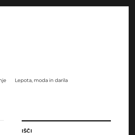
nje
Lepota, moda in darila
IŠČI