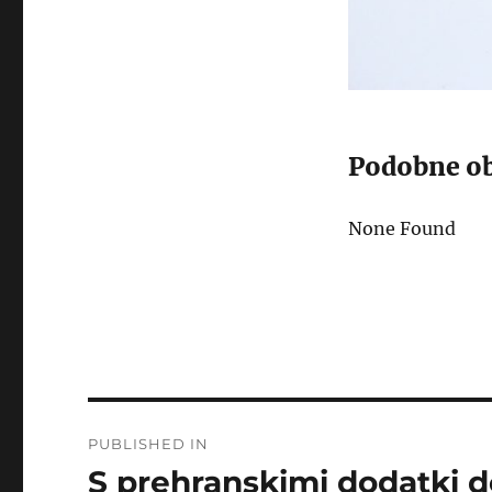
Podobne ob
None Found
Post
PUBLISHED IN
navigation
S prehranskimi dodatki d