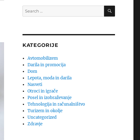
SEARCH
Search
for:
KATEGORIJE
Avtomobilizem
Darila in promocija
Dom
Lepota, moda in darila
Nasveti
Otroci in igrače
Posel in izobraževanje
Tehnologija in računalništvo
Turizem in okolje
Uncategorized
Zdravje