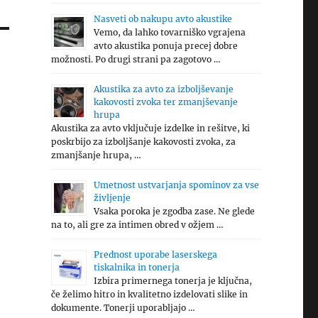
Nasveti ob nakupu avto akustike
Vemo, da lahko tovarniško vgrajena
avto akustika ponuja precej dobre
možnosti. Po drugi strani pa zagotovo …
Akustika za avto za izboljševanje
kakovosti zvoka ter zmanjševanje
hrupa
Akustika za avto vključuje izdelke in rešitve, ki
poskrbijo za izboljšanje kakovosti zvoka, za
zmanjšanje hrupa, …
Umetnost ustvarjanja spominov za vse
življenje
Vsaka poroka je zgodba zase. Ne glede
na to, ali gre za intimen obred v ožjem …
Prednost uporabe laserskega
tiskalnika in tonerja
Izbira primernega tonerja je ključna,
če želimo hitro in kvalitetno izdelovati slike in
dokumente. Tonerji uporabljajo …