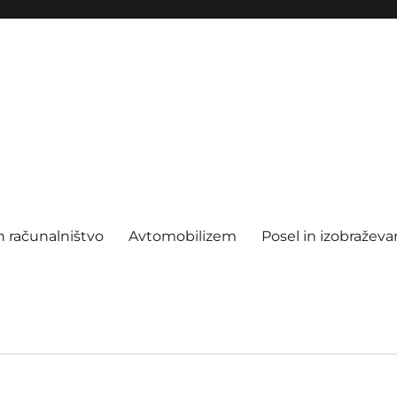
n računalništvo
Avtomobilizem
Posel in izobraževa