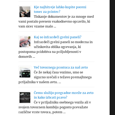
Kje najhitreje lahko kupite poceni
toner za printer?
Tiskanje dokumentov je za mnoge med
vami postalo povsem vsakodnevno opravilo, ki
vam sicer vzame malo …
Kaj so infrardeči grelni paneli?
Infrardeči grelni paneli so moderna in
učinkovita oblika ogrevanja, ki
postopoma pridobiva na priljubljenosti v
domovih …
Več tovornega prostora za naš avto
Če že nekaj časa vozimo, smo se
sigurno srečali s težavo premajhnega
prtljažnika v našem avtu. …
Čemu služijo pregradne mreže za avto
in kako izbrati pravo?
Če v prtljažniku osebnega vozila ali v
svojem tovornem kombiju pogosto prevažate
različne vrste tovora, potem …