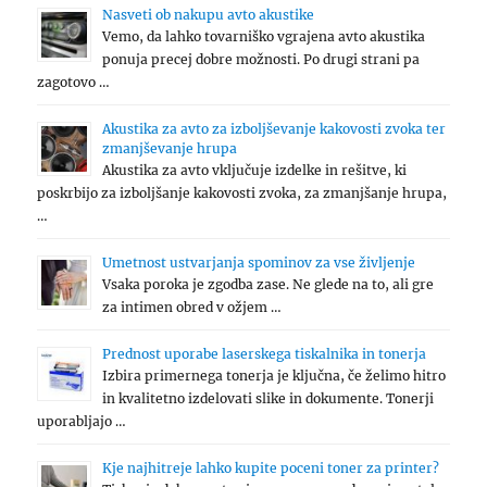
Nasveti ob nakupu avto akustike
Vemo, da lahko tovarniško vgrajena avto akustika
ponuja precej dobre možnosti. Po drugi strani pa
zagotovo …
Akustika za avto za izboljševanje kakovosti zvoka ter
zmanjševanje hrupa
Akustika za avto vključuje izdelke in rešitve, ki
poskrbijo za izboljšanje kakovosti zvoka, za zmanjšanje hrupa,
…
Umetnost ustvarjanja spominov za vse življenje
Vsaka poroka je zgodba zase. Ne glede na to, ali gre
za intimen obred v ožjem …
Prednost uporabe laserskega tiskalnika in tonerja
Izbira primernega tonerja je ključna, če želimo hitro
in kvalitetno izdelovati slike in dokumente. Tonerji
uporabljajo …
Kje najhitreje lahko kupite poceni toner za printer?