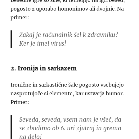
Besedne igre so šale, ki temeljijo na igri besed,
pogosto z uporabo homonimov ali dvojnic. Na
primer:
Zakaj je računalnik šel k zdravniku?
Ker je imel virus!
2. Ironija in sarkazem
Ironične in sarkastične šale pogosto vsebujejo
nasprotujoče si elemente, kar ustvarja humor.
Primer:
Seveda, seveda, vsem nam je všeč, da
se zbudimo ob 6. uri zjutraj in gremo
na delo!