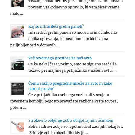
Tiskanje dokumentov je za mnoge med vami postalo
povsem vsakodnevno opravilo, ki vam sicer vzame
malo …
Kaj so infrardeči grelni paneli?
Infrardeči grelni paneli so moderna in učinkovita
oblika ogrevanja, ki postopoma pridobiva na
priljubljenosti v domovih …
Več tovornega prostora za naš avto
Če že nekaj časa vozimo, smo se sigurno srečali s
težavo premajhnega prtljažnika v našem avtu. …
Čemu služijo pregradne mreže za avto in kako
izbrati pravo?
Če v prtljažniku osebnega vozila ali v svojem
tovornem kombiju pogosto prevažate različne vrste tovora,
potem …
Strokovno beljenje zob z dolgotrajnim učinkom
Beli in zdravi zobje so lepotni ideal zadnjih nekaj let.
Zdravje zob in obzobnih tkiv je …