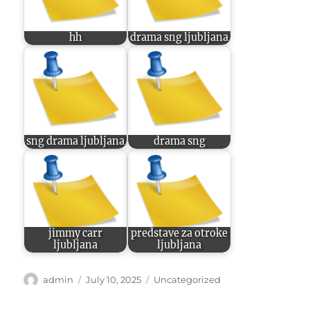
hh
drama sng ljubljana
sng drama ljubljana
drama sng
jimmy carr
predstave za otroke
ljubljana
ljubljana
Author
Posted
Categories
admin
July 10, 2025
Uncategorized
on