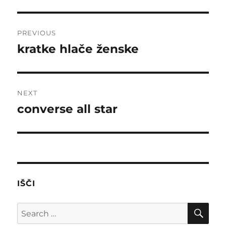
Post
PREVIOUS
navigation
kratke hlače ženske
Previous
post:
NEXT
converse all star
Next
post:
IŠČI
SE
Search
for: