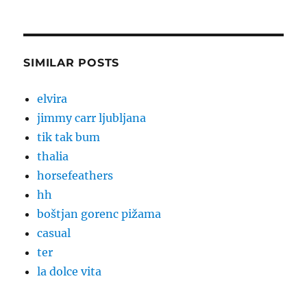
SIMILAR POSTS
elvira
jimmy carr ljubljana
tik tak bum
thalia
horsefeathers
hh
boštjan gorenc pižama
casual
ter
la dolce vita