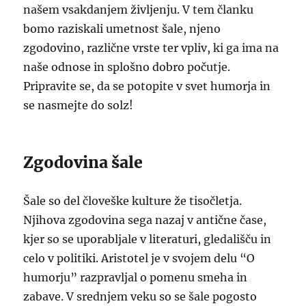
našem vsakdanjem življenju. V tem članku
bomo raziskali umetnost šale, njeno
zgodovino, različne vrste ter vpliv, ki ga ima na
naše odnose in splošno dobro počutje.
Pripravite se, da se potopite v svet humorja in
se nasmejte do solz!
Zgodovina šale
Šale so del človeške kulture že tisočletja.
Njihova zgodovina sega nazaj v antične čase,
kjer so se uporabljale v literaturi, gledališču in
celo v politiki. Aristotel je v svojem delu “O
humorju” razpravljal o pomenu smeha in
zabave. V srednjem veku so se šale pogosto