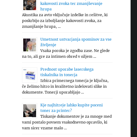
kakovosti zvoka ter zmanjševanje
hrupa
Akustika za avto vključuje izdelke in rešitve, ki
poskrbijo za izboljšanje kakovosti zvoka, za
zmanjšanje hrupa, …
Umetnost ustvarjanja spominov za vse
življenje
Vsaka poroka je zgodba zase. Ne glede
na to, ali gre za intimen obred v ožjem …
Prednost uporabe laserskega
tiskalnika in tonerja
Izbira primernega tonerja je ključna,
če želimo hitro in kvalitetno izdelovati slike in
dokumente. Tonerji uporabljajo …
Kje najhitreje lahko kupite poceni
toner za printer?
Tiskanje dokumentov je za mnoge med
vami postalo povsem vsakodnevno opravilo, ki
vam sicer vzame malo …