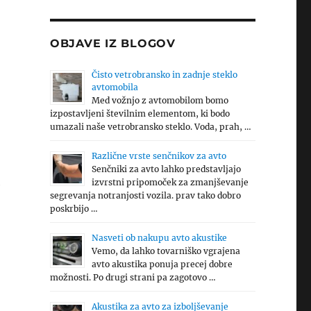
OBJAVE IZ BLOGOV
Čisto vetrobransko in zadnje steklo
avtomobila
Med vožnjo z avtomobilom bomo
izpostavljeni številnim elementom, ki bodo
umazali naše vetrobransko steklo. Voda, prah, …
Različne vrste senčnikov za avto
Senčniki za avto lahko predstavljajo
izvrstni pripomoček za zmanjševanje
e
segrevanja notranjosti vozila. prav tako dobro
poskrbijo …
Nasveti ob nakupu avto akustike
Vemo, da lahko tovarniško vgrajena
avto akustika ponuja precej dobre
možnosti. Po drugi strani pa zagotovo …
Akustika za avto za izboljševanje