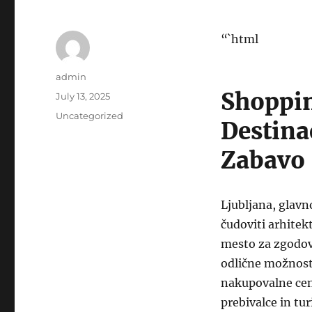
“`html
Author
admin
Shoppin
Posted
July 13, 2025
on
Categories
Uncategorized
Destina
Zabavo
Ljubljana, glavn
čudoviti arhitek
mesto za zgodovi
odlične možnost
nakupovalne cent
prebivalce in tu