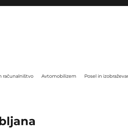
n računalništvo
Avtomobilizem
Posel in izobraževa
bljana