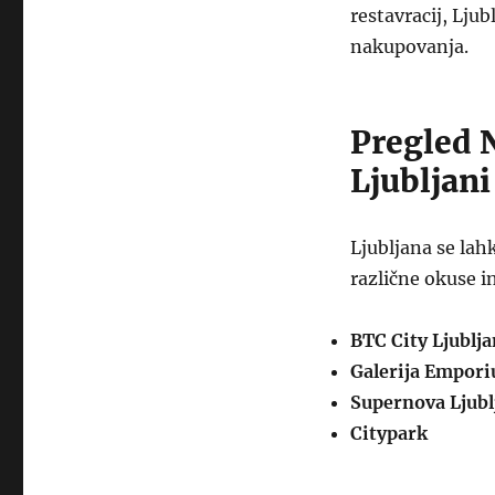
restavracij, Lju
nakupovanja.
Pregled 
Ljubljani
Ljubljana se lah
različne okuse i
BTC City Ljublj
Galerija Empor
Supernova Ljubl
Citypark