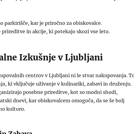
o parkirišče, kar je priročno za obiskovalce.
rireditve in akcije, ki potekajo skozi vse leto.
lne Izkušnje v Ljubljani
povalnih centrov v Ljubljani ni le stvar nakupovanja. T
ja, ki vključuje uživanje v kulinariki, zabavi in druženju.
anizirajo posebne prireditve, kot so modni shodi,
atski dnevi, kar obiskovalcem omogoča, da se še bolj
no kulturo.
 in Zabava