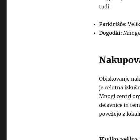
tudi:
Parkirišče:
Velik
Dogodki:
Mnoge p
Nakupova
Obiskovanje naku
je celotna izkušn
Mnogi centri org
delavnice in tem
povežejo z lokal
Kulinarika