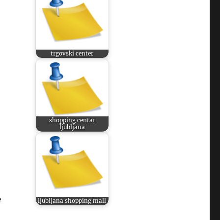
trgovski center
shopping centar
ljubljana
e
ljubljana shopping mall