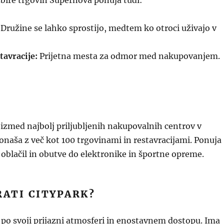
bire trgovin Supernova ponuja tudi:
Družine se lahko sprostijo, medtem ko otroci uživajo v
tavracije:
Prijetna mesta za odmor med nakupovanjem.
 izmed najbolj priljubljenih nakupovalnih centrov v
 ponaša z več kot 100 trgovinami in restavracijami. Ponuja
d oblačil in obutve do elektronike in športne opreme.
RATI CITYPARK?
 po svoji prijazni atmosferi in enostavnem dostopu. Ima