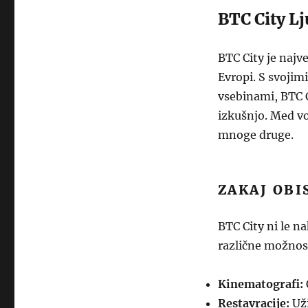
BTC City Lj
BTC City je najve
Evropi. S svojim
vsebinami, BTC C
izkušnjo. Med v
mnoge druge.
ZAKAJ OBI
BTC City ni le n
različne možnost
Kinematografi:
Restavracije:
Uži