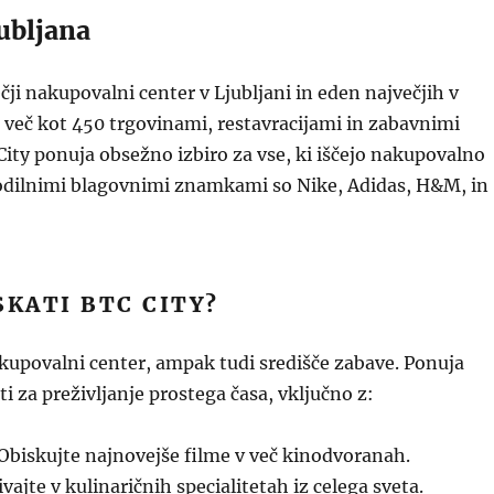
ubljana
čji nakupovalni center v Ljubljani in eden največjih v
i več kot 450 trgovinami, restavracijami in zabavnimi
ity ponuja obsežno izbiro za vse, ki iščejo nakupovalno
odilnimi blagovnimi znamkami so Nike, Adidas, H&M, in
SKATI BTC CITY?
akupovalni center, ampak tudi središče zabave. Ponuja
i za preživljanje prostega časa, vključno z:
Obiskujte najnovejše filme v več kinodvoranah.
vajte v kulinaričnih specialitetah iz celega sveta.