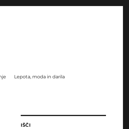
nje
Lepota, moda in darila
IŠČI