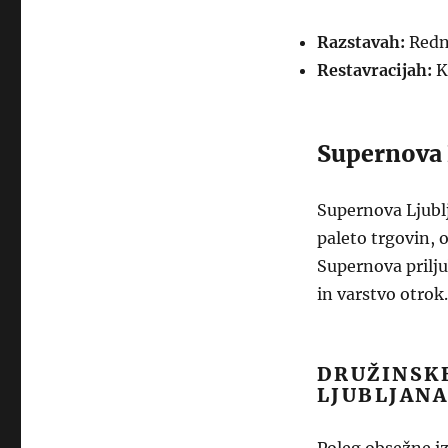
Razstavah:
Redno
Restavracijah:
Ku
Supernova 
Supernova Ljublj
paleto trgovin, o
Supernova prilju
in varstvo otrok.
DRUŽINSK
LJUBLJAN