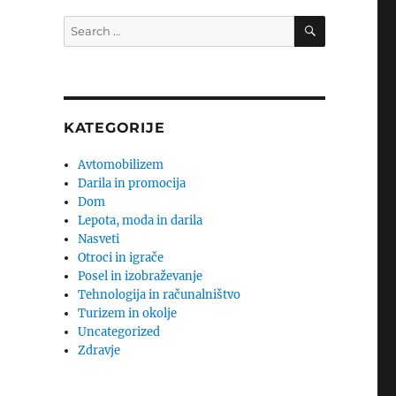
SEARCH
Search
for:
KATEGORIJE
Avtomobilizem
Darila in promocija
Dom
Lepota, moda in darila
Nasveti
Otroci in igrače
Posel in izobraževanje
Tehnologija in računalništvo
Turizem in okolje
Uncategorized
Zdravje