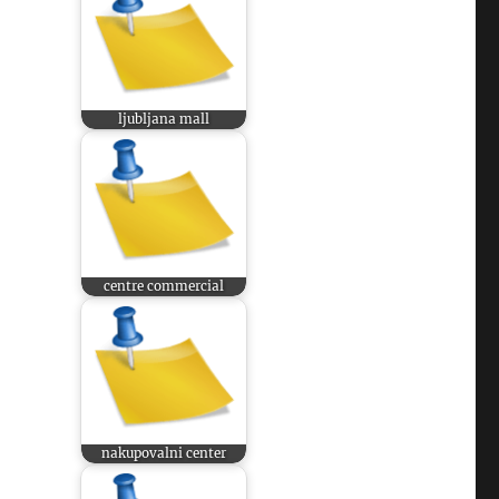
ljubljana mall
centre commercial
nakupovalni center