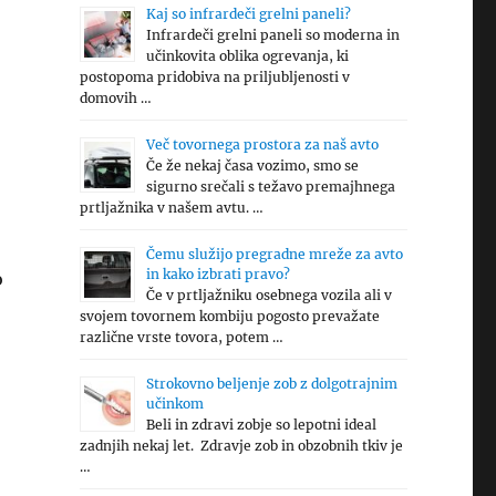
Kaj so infrardeči grelni paneli?
Infrardeči grelni paneli so moderna in
učinkovita oblika ogrevanja, ki
postopoma pridobiva na priljubljenosti v
domovih …
Več tovornega prostora za naš avto
Če že nekaj časa vozimo, smo se
sigurno srečali s težavo premajhnega
prtljažnika v našem avtu. …
Čemu služijo pregradne mreže za avto
in kako izbrati pravo?
o
Če v prtljažniku osebnega vozila ali v
svojem tovornem kombiju pogosto prevažate
različne vrste tovora, potem …
Strokovno beljenje zob z dolgotrajnim
učinkom
Beli in zdravi zobje so lepotni ideal
zadnjih nekaj let. Zdravje zob in obzobnih tkiv je
…