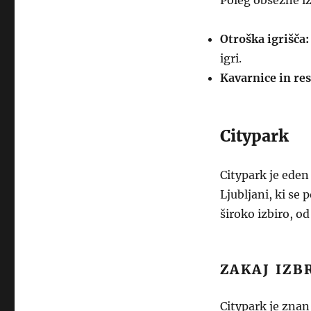
Poleg obsežne iz
Otroška igrišča:
igri.
Kavarnice in res
Citypark
Citypark je eden
Ljubljani, ki se
široko izbiro, o
ZAKAJ IZB
Citypark je znan