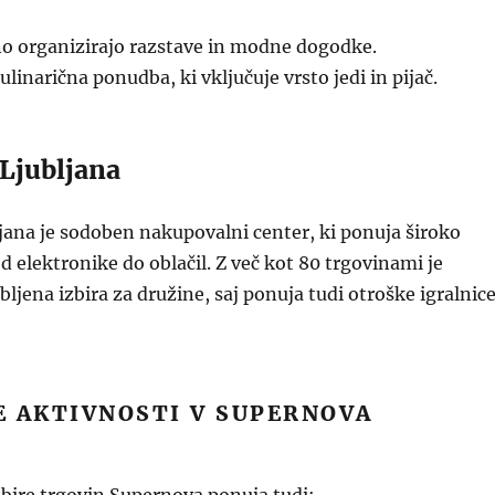
 organizirajo razstave in modne dogodke.
linarična ponudba, ki vključuje vrsto jedi in pijač.
Ljubljana
ana je sodoben nakupovalni center, ki ponuja široko
d elektronike do oblačil. Z več kot 80 trgovinami je
bljena izbira za družine, saj ponuja tudi otroške igralnic
E AKTIVNOSTI V SUPERNOVA
A