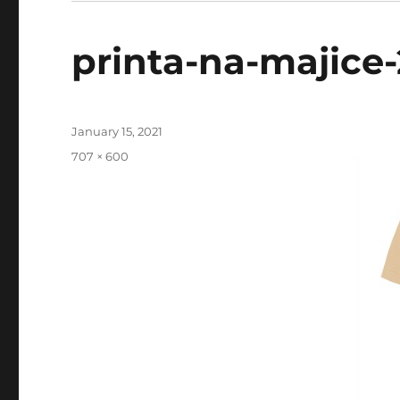
printa-na-majice-
Posted
January 15, 2021
on
Full
707 × 600
size