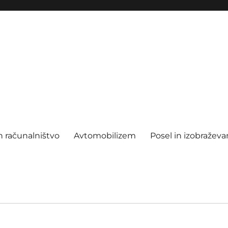
n računalništvo
Avtomobilizem
Posel in izobraževa