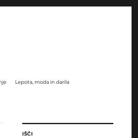
nje
Lepota, moda in darila
IŠČI