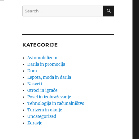
SEARCH
Search
for:
KATEGORIJE
Avtomobilizem
Darila in promocija
Dom
Lepota, moda in darila
Nasveti
Otroci in igrače
Posel in izobraževanje
Tehnologija in računalništvo
Turizem in okolje
Uncategorized
Zdravje