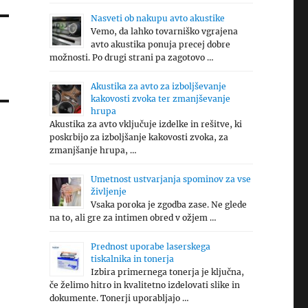
Nasveti ob nakupu avto akustike
Vemo, da lahko tovarniško vgrajena
avto akustika ponuja precej dobre
možnosti. Po drugi strani pa zagotovo …
Akustika za avto za izboljševanje
kakovosti zvoka ter zmanjševanje
hrupa
Akustika za avto vključuje izdelke in rešitve, ki
poskrbijo za izboljšanje kakovosti zvoka, za
zmanjšanje hrupa, …
Umetnost ustvarjanja spominov za vse
življenje
Vsaka poroka je zgodba zase. Ne glede
na to, ali gre za intimen obred v ožjem …
Prednost uporabe laserskega
tiskalnika in tonerja
Izbira primernega tonerja je ključna,
če želimo hitro in kvalitetno izdelovati slike in
dokumente. Tonerji uporabljajo …