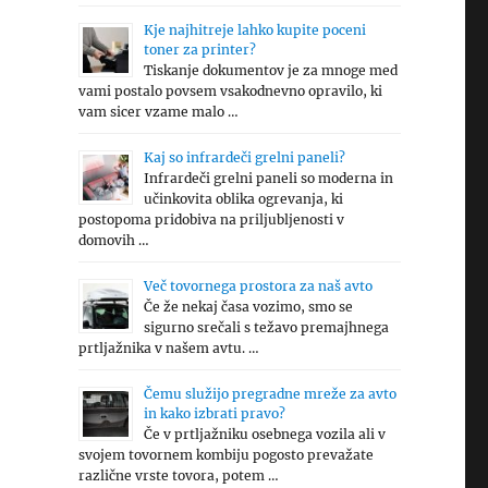
Kje najhitreje lahko kupite poceni
toner za printer?
Tiskanje dokumentov je za mnoge med
vami postalo povsem vsakodnevno opravilo, ki
vam sicer vzame malo …
Kaj so infrardeči grelni paneli?
Infrardeči grelni paneli so moderna in
učinkovita oblika ogrevanja, ki
postopoma pridobiva na priljubljenosti v
domovih …
Več tovornega prostora za naš avto
Če že nekaj časa vozimo, smo se
sigurno srečali s težavo premajhnega
prtljažnika v našem avtu. …
Čemu služijo pregradne mreže za avto
in kako izbrati pravo?
Če v prtljažniku osebnega vozila ali v
svojem tovornem kombiju pogosto prevažate
različne vrste tovora, potem …