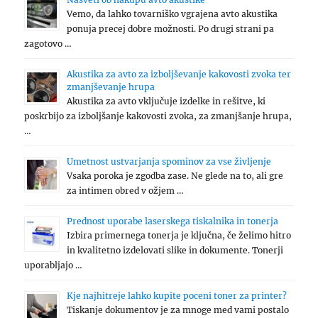
Vemo, da lahko tovarniško vgrajena avto akustika
ponuja precej dobre možnosti. Po drugi strani pa
zagotovo …
Akustika za avto za izboljševanje kakovosti zvoka ter
zmanjševanje hrupa
Akustika za avto vključuje izdelke in rešitve, ki
poskrbijo za izboljšanje kakovosti zvoka, za zmanjšanje hrupa,
…
Umetnost ustvarjanja spominov za vse življenje
Vsaka poroka je zgodba zase. Ne glede na to, ali gre
za intimen obred v ožjem …
Prednost uporabe laserskega tiskalnika in tonerja
Izbira primernega tonerja je ključna, če želimo hitro
in kvalitetno izdelovati slike in dokumente. Tonerji
uporabljajo …
Kje najhitreje lahko kupite poceni toner za printer?
Tiskanje dokumentov je za mnoge med vami postalo