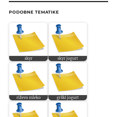
PODOBNE TEMATIKE
skyr
skyr jogurt
riževo mleko
grški jogurt