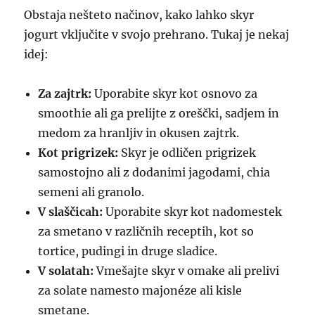
Obstaja nešteto načinov, kako lahko skyr
jogurt vključite v svojo prehrano. Tukaj je nekaj
idej:
Za zajtrk:
Uporabite skyr kot osnovo za
smoothie ali ga prelijte z oreščki, sadjem in
medom za hranljiv in okusen zajtrk.
Kot prigrizek:
Skyr je odličen prigrizek
samostojno ali z dodanimi jagodami, chia
semeni ali granolo.
V slaščicah:
Uporabite skyr kot nadomestek
za smetano v različnih receptih, kot so
tortice, pudingi in druge sladice.
V solatah:
Vmešajte skyr v omake ali prelivi
za solate namesto majonéze ali kisle
smetane.