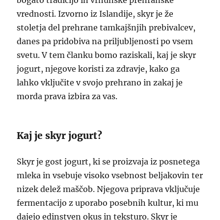
bogato tradicijo in vrhunske prehranske
vrednosti. Izvorno iz Islandije, skyr je že
stoletja del prehrane tamkajšnjih prebivalcev,
danes pa pridobiva na priljubljenosti po vsem
svetu. V tem članku bomo raziskali, kaj je skyr
jogurt, njegove koristi za zdravje, kako ga
lahko vključite v svojo prehrano in zakaj je
morda prava izbira za vas.
Kaj je skyr jogurt?
Skyr je gost jogurt, ki se proizvaja iz posnetega
mleka in vsebuje visoko vsebnost beljakovin ter
nizek delež maščob. Njegova priprava vključuje
fermentacijo z uporabo posebnih kultur, ki mu
dajejo edinstven okus in teksturo. Skyr je