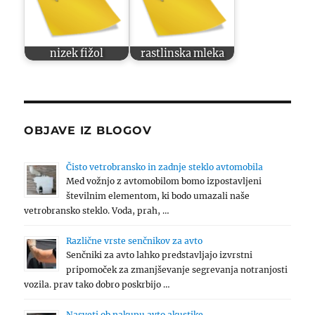
nizek fižol
rastlinska mleka
OBJAVE IZ BLOGOV
Čisto vetrobransko in zadnje steklo avtomobila
Med vožnjo z avtomobilom bomo izpostavljeni
številnim elementom, ki bodo umazali naše
vetrobransko steklo. Voda, prah, …
Različne vrste senčnikov za avto
Senčniki za avto lahko predstavljajo izvrstni
pripomoček za zmanjševanje segrevanja notranjosti
vozila. prav tako dobro poskrbijo …
Nasveti ob nakupu avto akustike