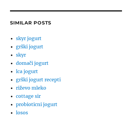
SIMILAR POSTS
skyr jogurt
grški jogurt
skyr
domači jogurt
lca jogurt
grški jogurt recepti
riževo mleko
cottage sir
probioticni jogurt
losos