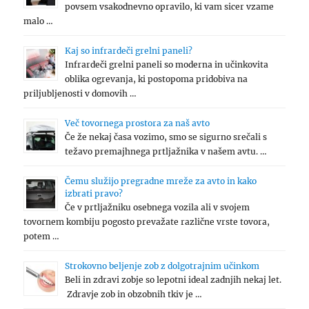
povsem vsakodnevno opravilo, ki vam sicer vzame
malo …
Kaj so infrardeči grelni paneli?
Infrardeči grelni paneli so moderna in učinkovita
oblika ogrevanja, ki postopoma pridobiva na
priljubljenosti v domovih …
Več tovornega prostora za naš avto
Če že nekaj časa vozimo, smo se sigurno srečali s
težavo premajhnega prtljažnika v našem avtu. …
Čemu služijo pregradne mreže za avto in kako
izbrati pravo?
Če v prtljažniku osebnega vozila ali v svojem
tovornem kombiju pogosto prevažate različne vrste tovora,
potem …
Strokovno beljenje zob z dolgotrajnim učinkom
Beli in zdravi zobje so lepotni ideal zadnjih nekaj let.
Zdravje zob in obzobnih tkiv je …