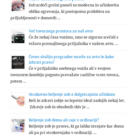
Infrardeči grelni paneli so moderna in učinkovita
oblika ogrevanja, ki postopoma pridobiva na
priljubljenosti v domovih …
Več tovornega prostora za naš avto
Če že nekaj časa vozimo, smo se sigurno srečali s
težavo premajhnega prtljažnika v našem avtu. …
Čemu služijo pregradne mreže za avto in kako
izbrati pravo?
Če v prtljažniku osebnega vozila ali v svojem
tovornem kombiju pogosto prevažate različne vrste tovora,
potem …
Strokovno beljenje zob z dolgotrajnim učinkom
Beli in zdravi zobje so lepotni ideal zadnjih nekaj let.
Zdravje zob in obzobnih tkiv je …
Beljenje zob doma ali raje v ordinaciji?
Beljenje zob je proces, ki ga lahko izvajate kar doma
ali pa pri strokovnjaku v ordinaciji. …