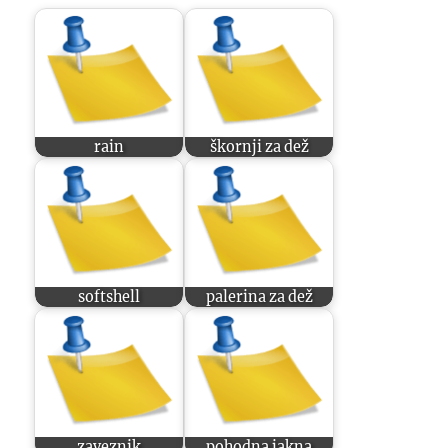
rain
škornji za dež
softshell
palerina za dež
zaveznik
pohodna jakna