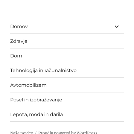
expand
Domov
child
menu
Zdravje
Dom
Tehnologija in računalništvo
Avtomobilizem
Posel in izobraževanje
Lepota, moda in darila
Naše novice
Proudly powered by WordPress