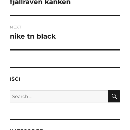
fjallraven kanken
Previous
post:
NEXT
nike tn black
Next
post:
IŠČI
SE
Search
for: