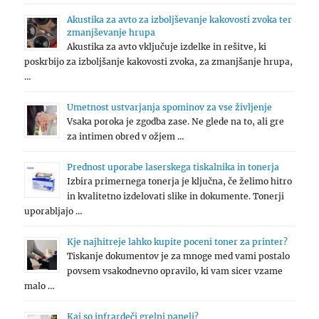
Akustika za avto za izboljševanje kakovosti zvoka ter
zmanjševanje hrupa
Akustika za avto vključuje izdelke in rešitve, ki
poskrbijo za izboljšanje kakovosti zvoka, za zmanjšanje hrupa,
…
Umetnost ustvarjanja spominov za vse življenje
Vsaka poroka je zgodba zase. Ne glede na to, ali gre
za intimen obred v ožjem …
Prednost uporabe laserskega tiskalnika in tonerja
Izbira primernega tonerja je ključna, če želimo hitro
in kvalitetno izdelovati slike in dokumente. Tonerji
uporabljajo …
Kje najhitreje lahko kupite poceni toner za printer?
Tiskanje dokumentov je za mnoge med vami postalo
povsem vsakodnevno opravilo, ki vam sicer vzame
malo …
Kaj so infrardeči grelni paneli?