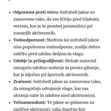
Odpornost proti vetru:
Softshell jakne so
zasnovane tako, da vas ščitijo pred hladnim
vetrom, kar je še posebej pomembno pri
zunanjih aktivnostih.
Vodoodpornost:
Medtem ko softshell jakne
niso popolnoma vodoodporne, nudijo dobro
zaščito pred rahlim dežjem in vlago.
Udobje in prilagodljivost:
Mehak material
omogoča udobno nošenje in prosto gibanje,
kar je ključno pri športnih aktivnostih.
Zračnost:
Softshell jakne so zasnovane tako,
da omogočajo odvajanje vlage, kar vas
ohranja suhe in udobne med aktivnostmi.
Večnamenskost:
Te jakne so primerne za
različne aktivnosti, tako športne kot