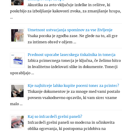
Akustika za avto vključuje izdelke in rešitve, ki
poskrbijo za izboljšanje kakovosti zvoka, za zmanjšanje hrupa,
…
Umetnost ustvarjanja spominov za vse življenje
Vsaka poroka je zgodba zase. Ne glede na to, ali gre
za intimen obred v ožjem …
Prednost uporabe laserskega tiskalnika in tonerja
Izbira primernega tonerja je ključna, če želimo hitro
in kvalitetno izdelovati slike in dokumente. Tonerji
uporabljajo …
Kje najhitreje lahko kupite poceni toner za printer?
Tiskanje dokumentov je za mnoge med vami postalo
povsem vsakodnevno opravilo, ki vam sicer vzame
malo …
Kaj so infrardeči grelni paneli?
Infrardeči grelni paneli so moderna in učinkovita
oblika ogrevanja, ki postopoma pridobiva na