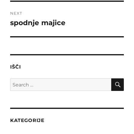
NEXT
spodnje majice
Next
post:
IŠČI
SE
Search
for:
KATEGORIJE