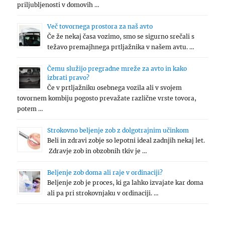
priljubljenosti v domovih …
Več tovornega prostora za naš avto
Če že nekaj časa vozimo, smo se sigurno srečali s
težavo premajhnega prtljažnika v našem avtu. …
Čemu služijo pregradne mreže za avto in kako
izbrati pravo?
Če v prtljažniku osebnega vozila ali v svojem
tovornem kombiju pogosto prevažate različne vrste tovora,
potem …
Strokovno beljenje zob z dolgotrajnim učinkom
Beli in zdravi zobje so lepotni ideal zadnjih nekaj let.
Zdravje zob in obzobnih tkiv je …
Beljenje zob doma ali raje v ordinaciji?
Beljenje zob je proces, ki ga lahko izvajate kar doma
ali pa pri strokovnjaku v ordinaciji. …