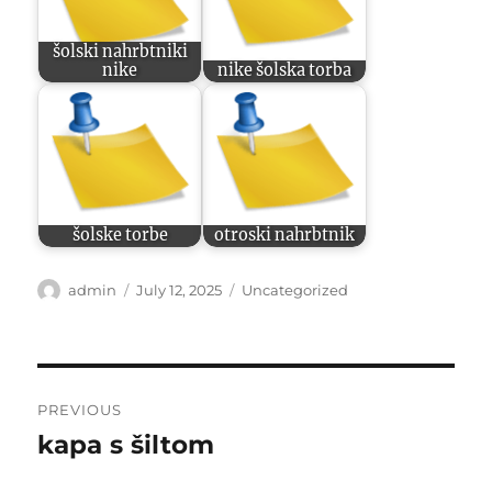
šolski nahrbtniki
nike
nike šolska torba
šolske torbe
otroski nahrbtnik
Author
Posted
Categories
admin
July 12, 2025
Uncategorized
on
Post
PREVIOUS
navigation
kapa s šiltom
Previous
post: