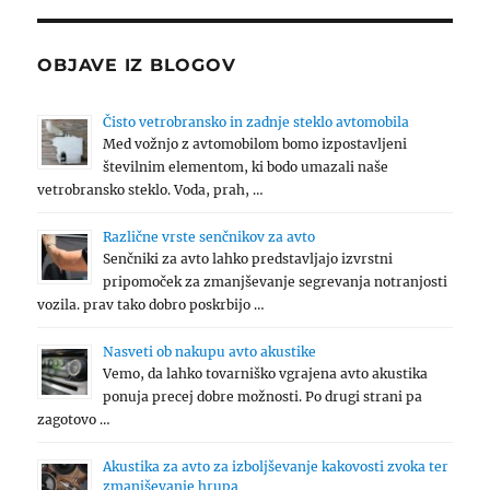
OBJAVE IZ BLOGOV
Čisto vetrobransko in zadnje steklo avtomobila
Med vožnjo z avtomobilom bomo izpostavljeni
številnim elementom, ki bodo umazali naše
vetrobransko steklo. Voda, prah, …
Različne vrste senčnikov za avto
Senčniki za avto lahko predstavljajo izvrstni
pripomoček za zmanjševanje segrevanja notranjosti
vozila. prav tako dobro poskrbijo …
Nasveti ob nakupu avto akustike
Vemo, da lahko tovarniško vgrajena avto akustika
ponuja precej dobre možnosti. Po drugi strani pa
zagotovo …
Akustika za avto za izboljševanje kakovosti zvoka ter
zmanjševanje hrupa