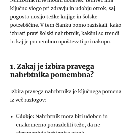
Nahrbtnik ni le modni dodatek, temveč ima
ključno vlogo pri zdravju in udobju otrok, saj
pogosto nosijo težke knjige in šolske
potrebščine. V tem članku bomo raziskali, kako
izbrati pravi šolski nahrbtnik, kakšni so trendi
in kaj je pomembno upoštevati pri nakupu.
1. Zakaj je izbira pravega
nahrbtnika pomembna?
Izbira pravega nahrbtnika je ključnega pomena
iz več razlogov:
Udobje:
Nahrbtnik mora biti udoben in
enakomerno porazdeliti težo, da ne