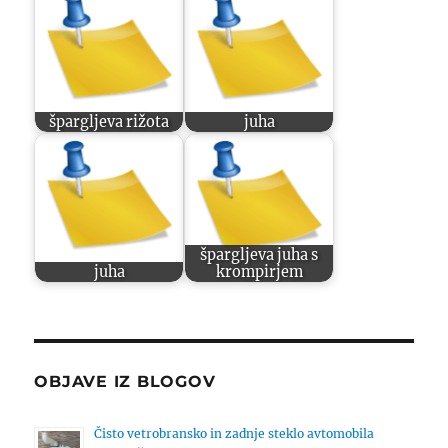
špargljeva rižota
juha
špargljeva juha s
juha
krompirjem
OBJAVE IZ BLOGOV
Čisto vetrobransko in zadnje steklo avtomobila