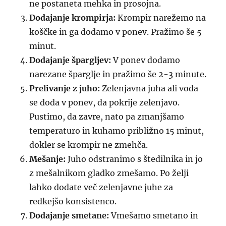
ne postaneta mehka in prosojna.
Dodajanje krompirja:
Krompir narežemo na
koščke in ga dodamo v ponev. Pražimo še 5
minut.
Dodajanje špargljev:
V ponev dodamo
narezane šparglje in pražimo še 2-3 minute.
Prelivanje z juho:
Zelenjavna juha ali voda
se doda v ponev, da pokrije zelenjavo.
Pustimo, da zavre, nato pa zmanjšamo
temperaturo in kuhamo približno 15 minut,
dokler se krompir ne zmehča.
Mešanje:
Juho odstranimo s štedilnika in jo
z mešalnikom gladko zmešamo. Po želji
lahko dodate več zelenjavne juhe za
redkejšo konsistenco.
Dodajanje smetane:
Vmešamo smetano in