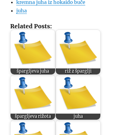
kremna juha iz hokaido buče
juha
Related Posts:
špargljeva juha
riž z šparglji
špargljeva rižota
juha