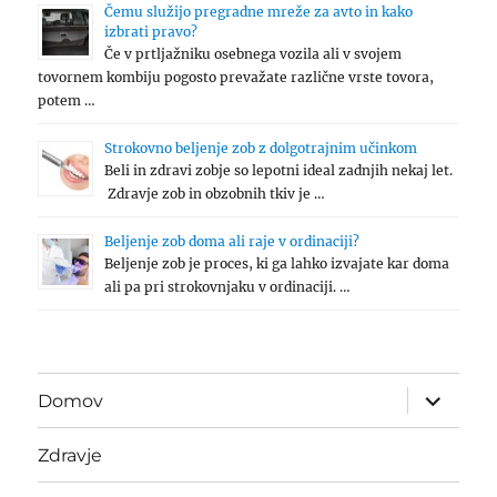
Čemu služijo pregradne mreže za avto in kako
izbrati pravo?
Če v prtljažniku osebnega vozila ali v svojem
tovornem kombiju pogosto prevažate različne vrste tovora,
potem …
Strokovno beljenje zob z dolgotrajnim učinkom
Beli in zdravi zobje so lepotni ideal zadnjih nekaj let.
Zdravje zob in obzobnih tkiv je …
Beljenje zob doma ali raje v ordinaciji?
Beljenje zob je proces, ki ga lahko izvajate kar doma
ali pa pri strokovnjaku v ordinaciji. …
expand
Domov
child
menu
Zdravje