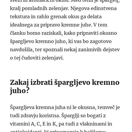
sveži in aromatični okusi. Med temi je špargelj,
kralj pomladnih zelenjav. Njegova edinstvena
tekstura in rahlo grenak okus ga delata
idealnega za pripravo kremne juhe. V tem
članku bomo raziskali, kako pripraviti okusno
špargljevo kremno juho, ki vas bo zagotovo
navdušila, ter spoznali nekaj zanimivih dejstev
o tej čudoviti zelenjavi.
Zakaj izbrati špargljevo kremno
juho?
Špargljeva kremna juha ni le okusna, temveč je
tudi zdravju koristna. Šparglji so bogati z
vitamini A, C, E in K, pa tudi z vlakninami in