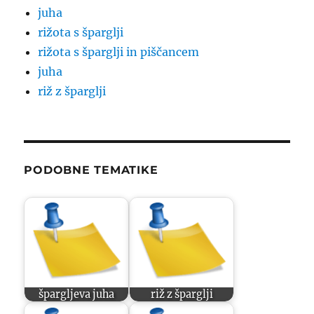
juha
rižota s šparglji
rižota s šparglji in piščancem
juha
riž z šparglji
PODOBNE TEMATIKE
špargljeva juha
riž z šparglji