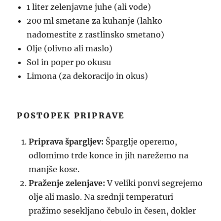
1 liter zelenjavne juhe (ali vode)
200 ml smetane za kuhanje (lahko
nadomestite z rastlinsko smetano)
Olje (olivno ali maslo)
Sol in poper po okusu
Limona (za dekoracijo in okus)
POSTOPEK PRIPRAVE
Priprava špargljev:
Šparglje operemo,
odlomimo trde konce in jih narežemo na
manjše kose.
Praženje zelenjave:
V veliki ponvi segrejemo
olje ali maslo. Na srednji temperaturi
pražimo sesekljano čebulo in česen, dokler