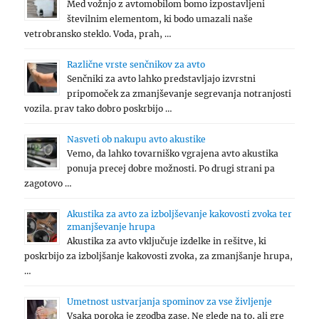
Med vožnjo z avtomobilom bomo izpostavljeni
številnim elementom, ki bodo umazali naše
vetrobransko steklo. Voda, prah, …
Različne vrste senčnikov za avto
Senčniki za avto lahko predstavljajo izvrstni
pripomoček za zmanjševanje segrevanja notranjosti
vozila. prav tako dobro poskrbijo …
Nasveti ob nakupu avto akustike
Vemo, da lahko tovarniško vgrajena avto akustika
ponuja precej dobre možnosti. Po drugi strani pa
zagotovo …
Akustika za avto za izboljševanje kakovosti zvoka ter
zmanjševanje hrupa
Akustika za avto vključuje izdelke in rešitve, ki
poskrbijo za izboljšanje kakovosti zvoka, za zmanjšanje hrupa,
…
Umetnost ustvarjanja spominov za vse življenje
Vsaka poroka je zgodba zase. Ne glede na to, ali gre