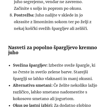
juho segrejemo, vendar ne zavremo.
Začinite s soljo in poprom po okusu.
Postrežba:
Juho nalijte v sklede in jo
okrasite z limoninim sokom ter po želji z
nekaj koščki svežih špargljev ali zelišči.
Nasveti za popolno špargljevo kremno
juho
Svežina špargljev:
Izberite sveže špargle, ki
so čvrste in svetlo zelene barve. Starejši
šparglji so lahko vlaknasti in manj okusni.
Alternativa smetani:
Če želite nekoliko lažjo
različico, lahko smetano nadomestite s
kokosovo smetano ali jogurtom.
Okus po lastni izbiri:
Za dodatno globino