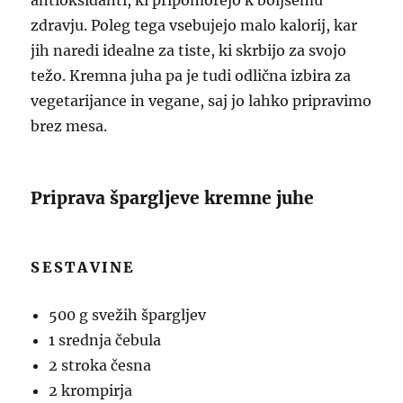
antioksidanti, ki pripomorejo k boljšemu
zdravju. Poleg tega vsebujejo malo kalorij, kar
jih naredi idealne za tiste, ki skrbijo za svojo
težo. Kremna juha pa je tudi odlična izbira za
vegetarijance in vegane, saj jo lahko pripravimo
brez mesa.
Priprava špargljeve kremne juhe
SESTAVINE
500 g svežih špargljev
1 srednja čebula
2 stroka česna
2 krompirja