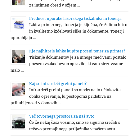
za intimen obred v ožjem …
Prednost uporabe laserskega tiskalnika in tonerja
Izbira primernega tonerja je ključna, če želimo hitro
in kvalitetno izdelovati slike in dokumente. Tonerji
uporabljajo …
Kje najhitreje lahko kupite poceni toner za printer?
Tiskanje dokumentov je za mnoge med vami postalo
povsem vsakodnevno opravilo, ki vam sicer vzame
malo …
Kaj so infrardeči grelni paneli?
Infrardeči grelni paneli so moderna in učinkovita
oblika ogrevanja, ki postopoma pridobiva na
priljubljenosti v domovih …
Več tovornega prostora za naš avto
Če že nekaj časa vozimo, smo se sigurno srečali s
težavo premajhnega prtljažnika v našem avtu. …