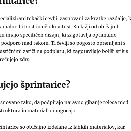
rintarice?
ecializirani tekaški čevlji, zasnovani za kratke razdalje, k
alno hitrost in učinkovitost. So lažji od običajnih
 in imajo specifičen dizajn, ki zagotavlja optimalno
n podporo med tekom. Ti čevlji so pogosto opremljeni s
astičnimi zatiči na podplatu, ki zagotavljajo boljši stik s
rečujejo zdrs.
jejo šprintarice?
asnovane tako, da podpirajo naravno gibanje telesa med
struktura in materiali omogočajo:
intarice so običajno izdelane iz lahkih materialov, kar