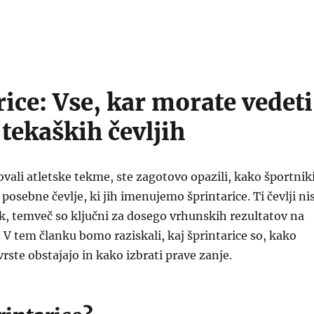
rice: Vse, kar morate vedeti
 tekaških čevljih
ovali atletske tekme, ste zagotovo opazili, kako športnik
 posebne čevlje, ki jih imenujemo šprintarice. Ti čevlji ni
, temveč so ključni za dosego vrhunskih rezultatov na
. V tem članku bomo raziskali, kaj šprintarice so, kako
vrste obstajajo in kako izbrati prave zanje.