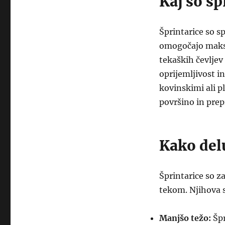
Kaj so šp
Šprintarice so sp
omogočajo maksim
tekaških čevljev
oprijemljivost i
kovinskimi ali pl
površino in prep
Kako delu
Šprintarice so z
tekom. Njihova 
Manjšo težo:
Špr