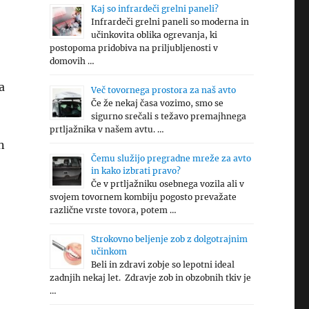
Kaj so infrardeči grelni paneli?
Infrardeči grelni paneli so moderna in
učinkovita oblika ogrevanja, ki
postopoma pridobiva na priljubljenosti v
domovih …
a
Več tovornega prostora za naš avto
Če že nekaj časa vozimo, smo se
sigurno srečali s težavo premajhnega
prtljažnika v našem avtu. …
n
Čemu služijo pregradne mreže za avto
in kako izbrati pravo?
Če v prtljažniku osebnega vozila ali v
svojem tovornem kombiju pogosto prevažate
različne vrste tovora, potem …
Strokovno beljenje zob z dolgotrajnim
učinkom
Beli in zdravi zobje so lepotni ideal
zadnjih nekaj let. Zdravje zob in obzobnih tkiv je
…