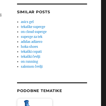
SIMILAR POSTS
i
asics gel
tekaške superge
on cloud superge
superge za tek
adidas adizero
hoka shoes
tekaški copati
tekaški čevlji
on running
salomon čevlji
PODOBNE TEMATIKE