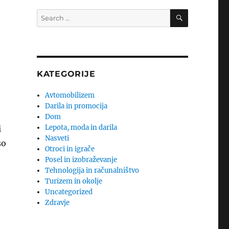
SEARCH
Search
for:
KATEGORIJE
Avtomobilizem
Darila in promocija
Dom
Lepota, moda in darila
i
Nasveti
so
Otroci in igrače
Posel in izobraževanje
Tehnologija in računalništvo
Turizem in okolje
Uncategorized
Zdravje