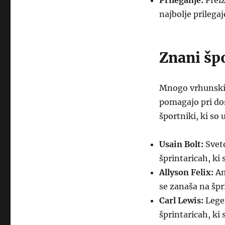
Prileganje:
Preiz
najbolje prilega
Znani špo
Mnogo vrhunskih 
pomagajo pri dos
športniki, ki so 
Usain Bolt:
Sveto
šprintaricah, ki 
Allyson Felix:
Am
se zanaša na špr
Carl Lewis:
Legen
šprintaricah, ki