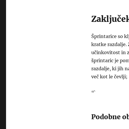
Zaključe
Šprintarice so k
kratke razdalje.
učinkovitost in 
šprintaric je po
razdalje, ki jih 
več kot le čevlji
“`
Podobne ob