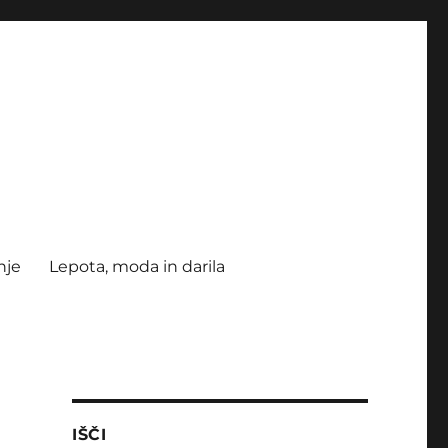
nje
Lepota, moda in darila
IŠČI