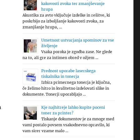
kakovosti zvoka ter zmanjševanje
hrupa
Akustika za avto vključuje izdelke in rešitve, ki
poskrbijo za izboljšanje kakovosti zvoka, za
zmanjšanje hrupa, …
Umetnost ustvarjanja spominov za vse
življenje
Vsaka poroka je zgodba zase. Ne glede
na to, ali gre za intimen obred v ožjem …
Prednost uporabe laserskega
tiskalnika in tonerja
Izbira primernega tonerja je ključna,
če želimo hitro in kvalitetno izdelovati slike in
dokumente. Tonerji uporabljajo …
n
Kje najhitreje lahko kupite poceni
toner za printer?
Tiskanje dokumentov je za mnoge med
vami postalo povsem vsakodnevno opravilo, ki
vam sicer vzame malo …