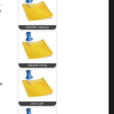
.
m
n
tekaške superge
tekaški čevlji
in
asics gel