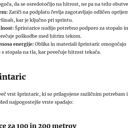
ča, da se osredotočijo na hitrost, ne pa na težo obutve
jem:
Zatiči na podplatu čevlja zagotavljajo odličen oprije
šinah, kar je ključno pri sprintu.
lnost:
Šprintarice nudijo potrebno podporo za stopalo i
eprečuje poškodbe med hitrim tekom.
enosa energije:
Oblika in materiali šprintaric omogočajo
e s stopala na tla, kar povečuje hitrost tekača.
intaric
več vrst šprintaric, ki so prilagojene različnim potrebam 
Med najpogostejše vrste spadajo:
ice za 100 in 200 metrov