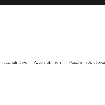
n računalništvo
Avtomobilizem
Posel in izobraževa