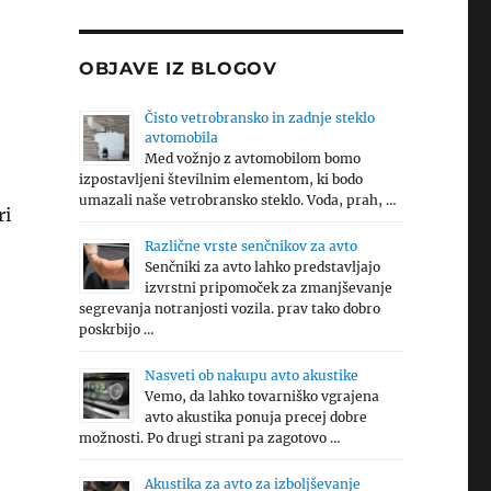
OBJAVE IZ BLOGOV
Čisto vetrobransko in zadnje steklo
avtomobila
Med vožnjo z avtomobilom bomo
izpostavljeni številnim elementom, ki bodo
umazali naše vetrobransko steklo. Voda, prah, …
ri
Različne vrste senčnikov za avto
Senčniki za avto lahko predstavljajo
izvrstni pripomoček za zmanjševanje
segrevanja notranjosti vozila. prav tako dobro
poskrbijo …
Nasveti ob nakupu avto akustike
Vemo, da lahko tovarniško vgrajena
avto akustika ponuja precej dobre
možnosti. Po drugi strani pa zagotovo …
Akustika za avto za izboljševanje