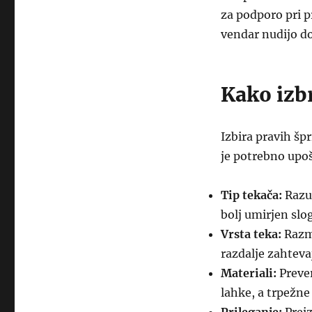
za podporo pri p
vendar nudijo do
Kako izbr
Izbira pravih špr
je potrebno upoš
Tip tekača:
Razum
bolj umirjen slog
Vrsta teka:
Razmi
razdalje zahtevaj
Materiali:
Prever
lahke, a trpežne