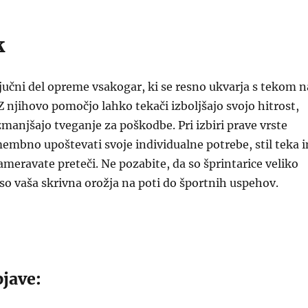
k
ljučni del opreme vsakogar, ki se resno ukvarja s tekom n
 Z njihovo pomočjo lahko tekači izboljšajo svojo hitrost,
zmanjšajo tveganje za poškodbe. Pri izbiri prave vrste
membno upoštevati svoje individualne potrebe, stil teka i
nameravate preteči. Ne pozabite, da so šprintarice veliko
; so vaša skrivna orožja na poti do športnih uspehov.
jave: