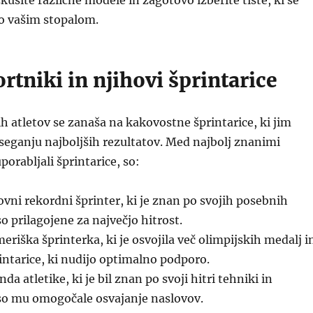
kusite različne modele in zagotovo izberite tiste, ki se
jo vašim stopalom.
rtniki in njihovi šprintarice
atletov se zanaša na kakovostne šprintarice, ki jim
eganju najboljših rezultatov. Med najbolj znanimi
uporabljali šprintarice, so:
vni rekordni šprinter, ki je znan po svojih posebnih
so prilagojene za največjo hitrost.
eriška šprinterka, ki je osvojila več olimpijskih medalj i
intarice, ki nudijo optimalno podporo.
da atletike, ki je bil znan po svoji hitri tehniki in
 so mu omogočale osvajanje naslovov.