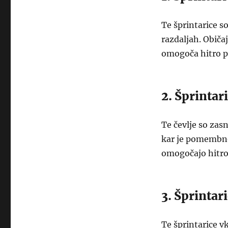
Te šprintarice s
razdaljah. Običa
omogoča hitro p
2. Šprintar
Te čevlje so zas
kar je pomembno 
omogočajo hitro
3. Šprintari
Te šprintarice v