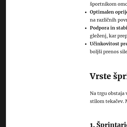
športnikom omogo
Optimalen opri
na različnih povr
Podpora in stabi
gleženj, kar pr
Učinkovitost pr
boljši prenos sil
Vrste špr
Na trgu obstaja 
stilom tekačev. 
1. Šprintar