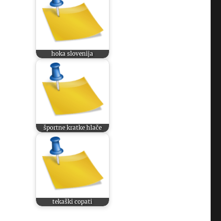
hoka slovenija
športne kratke hlače
tekaški copati