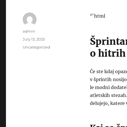
“`html
Author
admin
Šprinta
Posted
July 13, 2025
on
Categories
Uncategorized
o hitrih
Če ste kdaj opaz
v šprintih nosijo
le modni dodatek
atletskih stezah
delujejo, katere 