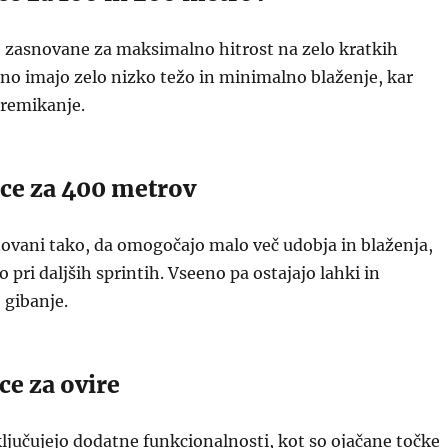
o zasnovane za maksimalno hitrost na zelo kratkih
jno imajo zelo nizko težo in minimalno blaženje, kar
remikanje.
ice za 400 metrov
novani tako, da omogočajo malo več udobja in blaženja,
pri daljših sprintih. Vseeno pa ostajajo lahki in
 gibanje.
ce za ovire
ključujejo dodatne funkcionalnosti, kot so ojačane točke