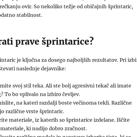
rečkanju ovir. So nekoliko težje od običajnih šprintaric,
datno stabilnost.
ati prave šprintarice?
intaric je ključna za dosego najboljših rezultatov. Pri izbi
tevati naslednje dejavnike:
ite svoj stil teka. Ali ste bolj agresivni tekač ali imate
? To bo vplivalo na izbiro čevljev.
slite, na kateri razdalji boste večinoma tekli. Različne
o različne vrste šprintaric.
ite materiale, iz katerih so šprintarice izdelane. Iščite
 materiale, ki nudijo dobro zračnost.