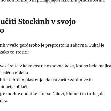
no kombinirajo in prilagajajo različnim priložnostim.
učiti Stockinh v svojo
bo
inh v vašo garderobo je preprosta in zabavna. Tukaj je
kako to storiti:
vestirajte v kakovostne osnovne kose, kot so bela majica
lasična obleka.
ite tehniko plastenja, da ustvarite zanimive in
nacije oblačil.
te modne dodatke, kot so šalovi, klobuki in torbe, da
idez.