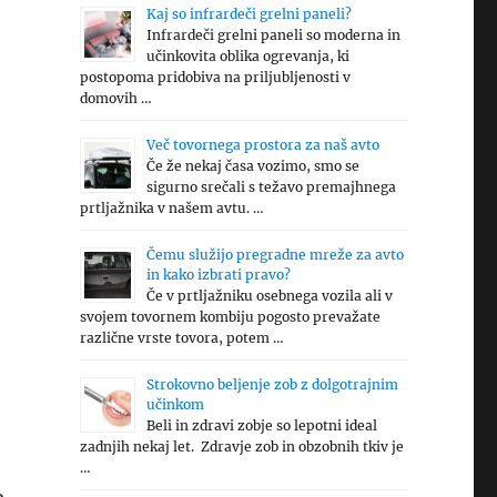
Kaj so infrardeči grelni paneli?
Infrardeči grelni paneli so moderna in
učinkovita oblika ogrevanja, ki
postopoma pridobiva na priljubljenosti v
domovih …
Več tovornega prostora za naš avto
Če že nekaj časa vozimo, smo se
sigurno srečali s težavo premajhnega
prtljažnika v našem avtu. …
Čemu služijo pregradne mreže za avto
in kako izbrati pravo?
Če v prtljažniku osebnega vozila ali v
svojem tovornem kombiju pogosto prevažate
različne vrste tovora, potem …
Strokovno beljenje zob z dolgotrajnim
učinkom
Beli in zdravi zobje so lepotni ideal
zadnjih nekaj let. Zdravje zob in obzobnih tkiv je
…