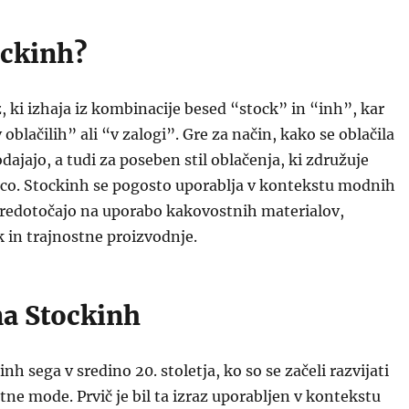
ockinh?
z, ki izhaja iz kombinacije besed “stock” in “inh”, kar
oblačilih” ali “v zalogi”. Gre za način, kako se oblačila
odajajo, a tudi za poseben stil oblačenja, ki združuje
nco. Stockinh se pogosto uporablja v kontekstu modnih
osredotočajo na uporabo kakovostnih materialov,
k in trajnostne proizvodnje.
a Stockinh
h sega v sredino 20. stoletja, ko so se začeli razvijati
tne mode. Prvič je bil ta izraz uporabljen v kontekstu