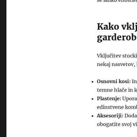
se lahko enostav
Kako vklj
gardero
Vključitev stock
nekaj nasvetov, 
Osnovni kosi:
In
temne hlače in k
Plastenje:
Uporab
edinstvene kombi
Aksesoriji:
Dodaj
obogatite svoj v