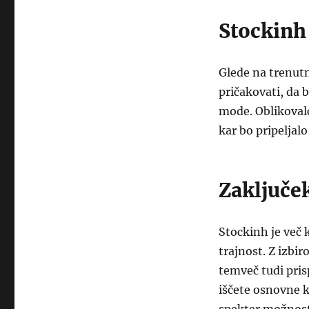
Stockinh
Glede na trenutn
pričakovati, da 
mode. Oblikovalc
kar bo pripeljalo
Zaključe
Stockinh je več k
trajnost. Z izbi
temveč tudi prisp
iščete osnovne k