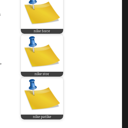
a
nike force
,
nike stor
nike patike