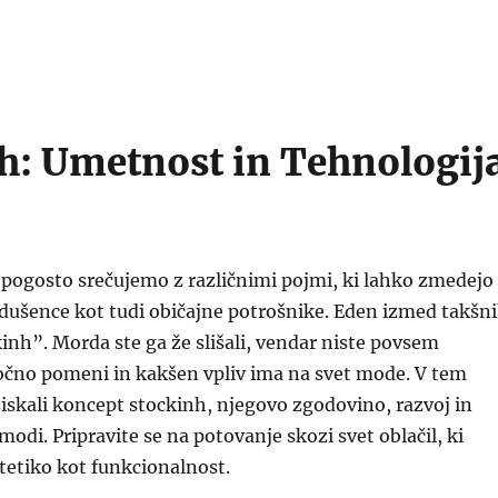
h: Umetnost in Tehnologij
 pogosto srečujemo z različnimi pojmi, ki lahko zmedejo
ušence kot tudi običajne potrošnike. Eden izmed takšn
kinh”. Morda ste ga že slišali, vendar niste povsem
točno pomeni in kakšen vpliv ima na svet mode. V tem
skali koncept stockinh, njegovo zgodovino, razvoj in
modi. Pripravite se na potovanje skozi svet oblačil, ki
stetiko kot funkcionalnost.