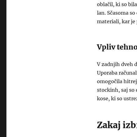
oblačil, ki so bi
lan. Sčasoma so 
materiali, kar je
Vpliv tehno
V zadnjih dveh d
Uporaba računaln
omogočila hitrej
stockinh, saj so
kose, ki so ustr
Zakaj izb