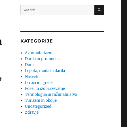
SEARCH
Search
for:
a
KATEGORIJE
Avtomobilizem
Darila in promocija
Dom
Lepota, moda in darila
Nasveti
ih
Otroci in igrače
Posel in izobraževanje
Tehnologija in računalništvo
Turizem in okolje
Uncategorized
Zdravje