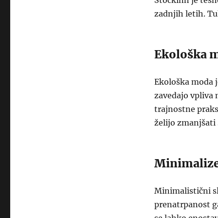
Stockinh je tesn
zadnjih letih. T
Ekološka 
Ekološka moda je
zavedajo vpliva 
trajnostne prakse
želijo zmanjšati 
Minimaliz
Minimalistični s
prenatrpanost ga