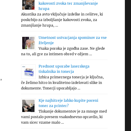
kakovosti zvoka ter zmanjševanje
hrupa
Akustika za avto vključuje izdelke in rešitve, ki
poskrbijo za izboljšanje kakovosti zvoka, za
zmanjšanje hrupa, …
Umetnost ustvarjanja spominov za vse
življenje
Vsaka poroka je zgodba zase. Ne glede
na to, ali gre za intimen obred v ožjem …
Prednost uporabe laserskega
tiskalnika in tonerja
,
Izbira primernega tonerja je ključna,
če želimo hitro in kvalitetno izdelovati slike in
dokumente. Tonerji uporabljajo …
Kje najhitreje lahko kupite poceni
toner za printer?
Tiskanje dokumentov je za mnoge med
vami postalo povsem vsakodnevno opravilo, ki
vam sicer vzame malo …