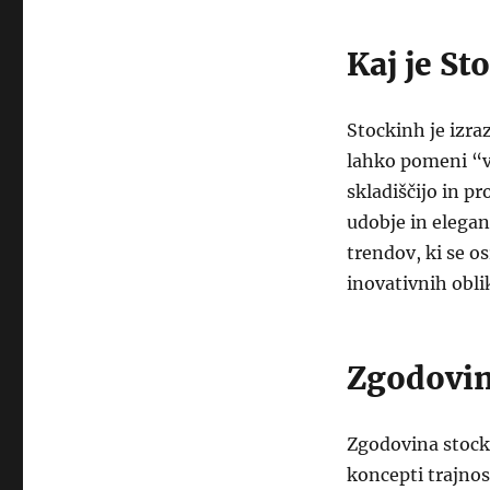
Kaj je St
Stockinh je izra
lahko pomeni “v 
skladiščijo in pr
udobje in elega
trendov, ki se 
inovativnih obli
Zgodovin
Zgodovina stockin
koncepti trajnos