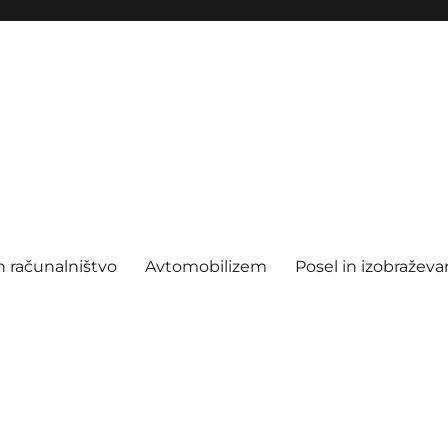
n računalništvo
Avtomobilizem
Posel in izobraževa