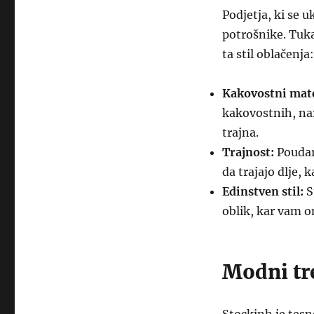
Podjetja, ki se u
potrošnike. Tukaj
ta stil oblačenja:
Kakovostni mate
kakovostnih, nar
trajna.
Trajnost:
Poudare
da trajajo dlje,
Edinstven stil:
S
oblik, kar vam om
Modni tr