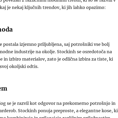
o povezan z različnimi modnimi trendi, ki so se razvili v
ukaj je nekaj ključnih trendov, ki jih lahko opazimo:
moda
 postala izjemno priljubljena, saj potrošniki vse bolj
modne industrije na okolje. Stockinh se osredotoča na
 in izbiro materialov, zato je odlična izbira za tiste, ki
svoj okoljski odtis.
em
log se je razvil kot odgovor na prekomerno potrošnjo in
rderob. Stockinh ponuja preproste, a elegantne kose, ki