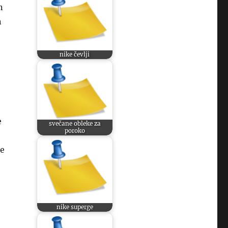
n
n
nike čevlji
e
svečane obleke za
poroko
ne
nike superge