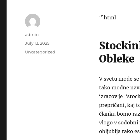
“`html
Author
admin
Stockin
Posted
July 13, 2025
on
Categories
Uncategorized
Obleke
V svetu mode se
tako modne navd
izrazov je “stoc
prepričani, kaj 
članku bomo razi
vlogo v sodobni 
obljublja tako e