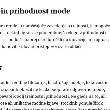
 in prihodnost mode
e trende in naraščajoče zavedanje o trajnosti, je mogoče
bo stockinh igral vse pomembnejšo vlogo v prihodnosti
i se bodo še naprej osredotočali na inovacije in trajnost,
 do novih stilov in pristopov v svetu oblačil.
k
ot le trend; je filozofija, ki združuje udobje, kakovost in
ro stockinh oblačil ne le, da podpirate odgovorno modo,
evate k bolj trajnostni prihodnosti. Ne glede na to, ali
ose ali unikatne modne izjave, stockinh ponuja širok