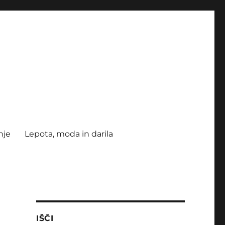
nje
Lepota, moda in darila
IŠČI