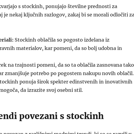
kvarjajo s stockinh, ponujajo številne prednosti za
 je nekaj ključnih razlogov, zakaj bi se morali odločiti z
riali:
Stockinh oblačila so pogosto izdelana iz
avnih materialov, kar pomeni, da so bolj udobna in
k na trajnosti pomeni, da so ta oblačila zasnovana tako
 kar zmanjšuje potrebo po pogostem nakupu novih oblačil.
tockinh ponuja širok spekter edinstvenih in inovativnih
ogoča, da izrazite svoj osebni stil.
endi povezani s stockinh