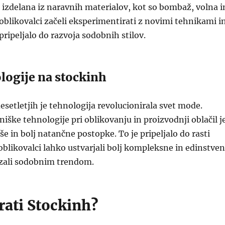
la izdelana iz naravnih materialov, kot so bombaž, volna i
oblikovalci začeli eksperimentirati z novimi tehnikami i
 pripeljalo do razvoja sodobnih stilov.
logije na stockinh
esetletjih je tehnologija revolucionirala svet mode.
iške tehnologije pri oblikovanju in proizvodnji oblačil j
še in bolj natančne postopke. To je pripeljalo do rasti
 oblikovalci lahko ustvarjali bolj kompleksne in edinstve
ezali sodobnim trendom.
rati Stockinh?