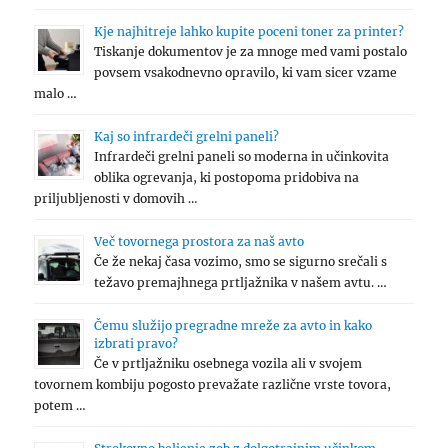
Kje najhitreje lahko kupite poceni toner za printer?
Tiskanje dokumentov je za mnoge med vami postalo
povsem vsakodnevno opravilo, ki vam sicer vzame
malo …
Kaj so infrardeči grelni paneli?
Infrardeči grelni paneli so moderna in učinkovita
oblika ogrevanja, ki postopoma pridobiva na
priljubljenosti v domovih …
Več tovornega prostora za naš avto
Če že nekaj časa vozimo, smo se sigurno srečali s
težavo premajhnega prtljažnika v našem avtu. …
Čemu služijo pregradne mreže za avto in kako
izbrati pravo?
Če v prtljažniku osebnega vozila ali v svojem
tovornem kombiju pogosto prevažate različne vrste tovora,
potem …