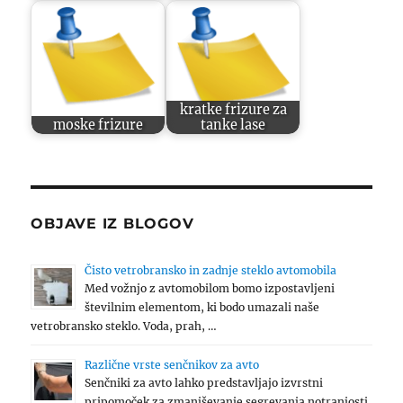
kratke frizure za
moske frizure
tanke lase
OBJAVE IZ BLOGOV
Čisto vetrobransko in zadnje steklo avtomobila
Med vožnjo z avtomobilom bomo izpostavljeni
številnim elementom, ki bodo umazali naše
vetrobransko steklo. Voda, prah, …
Različne vrste senčnikov za avto
Senčniki za avto lahko predstavljajo izvrstni
pripomoček za zmanjševanje segrevanja notranjosti