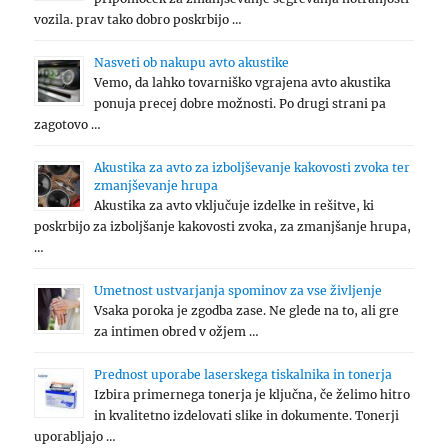
vozila. prav tako dobro poskrbijo …
Nasveti ob nakupu avto akustike
Vemo, da lahko tovarniško vgrajena avto akustika
ponuja precej dobre možnosti. Po drugi strani pa
zagotovo …
Akustika za avto za izboljševanje kakovosti zvoka ter
zmanjševanje hrupa
Akustika za avto vključuje izdelke in rešitve, ki
poskrbijo za izboljšanje kakovosti zvoka, za zmanjšanje hrupa,
…
Umetnost ustvarjanja spominov za vse življenje
Vsaka poroka je zgodba zase. Ne glede na to, ali gre
za intimen obred v ožjem …
Prednost uporabe laserskega tiskalnika in tonerja
Izbira primernega tonerja je ključna, če želimo hitro
in kvalitetno izdelovati slike in dokumente. Tonerji
uporabljajo …