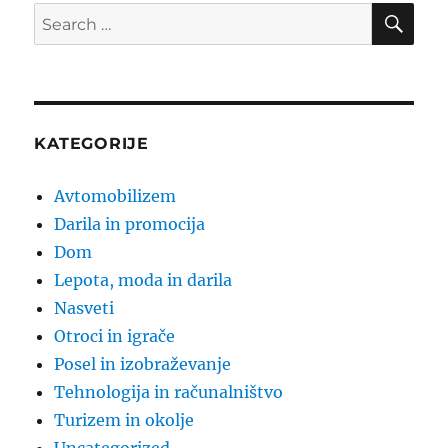
SE
Search
for:
KATEGORIJE
Avtomobilizem
Darila in promocija
Dom
Lepota, moda in darila
Nasveti
Otroci in igrače
Posel in izobraževanje
Tehnologija in računalništvo
Turizem in okolje