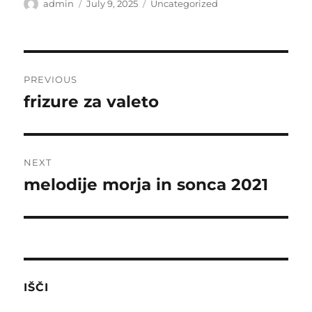
Author
Posted
Categories
admin
July 9, 2025
Uncategorized
on
Post
PREVIOUS
navigation
frizure za valeto
Previous
post:
NEXT
melodije morja in sonca 2021
Next
post:
IŠČI