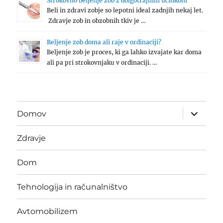
Strokovno beljenje zob z dolgotrajnim učinkom
Beli in zdravi zobje so lepotni ideal zadnjih nekaj let.
Zdravje zob in obzobnih tkiv je …
Beljenje zob doma ali raje v ordinaciji?
Beljenje zob je proces, ki ga lahko izvajate kar doma
ali pa pri strokovnjaku v ordinaciji. …
expand
Domov
child
menu
Zdravje
Dom
Tehnologija in računalništvo
Avtomobilizem