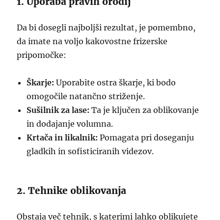
1. Uporaba pravih orodij
Da bi dosegli najboljši rezultat, je pomembno,
da imate na voljo kakovostne frizerske
pripomočke:
Škarje:
Uporabite ostra škarje, ki bodo
omogočile natančno striženje.
Sušilnik za lase:
Ta je ključen za oblikovanje
in dodajanje volumna.
Krtača in likalnik:
Pomagata pri doseganju
gladkih in sofisticiranih videzov.
2. Tehnike oblikovanja
Obstaja več tehnik, s katerimi lahko oblikujete