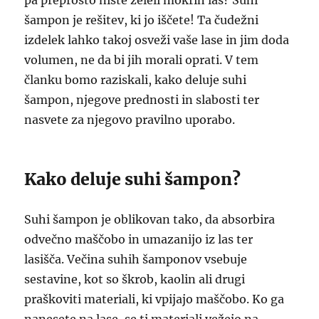
pa preprosto niste želeli mokrih las? Suhi
šampon je rešitev, ki jo iščete! Ta čudežni
izdelek lahko takoj osveži vaše lase in jim doda
volumen, ne da bi jih morali oprati. V tem
članku bomo raziskali, kako deluje suhi
šampon, njegove prednosti in slabosti ter
nasvete za njegovo pravilno uporabo.
Kako deluje suhi šampon?
Suhi šampon je oblikovan tako, da absorbira
odvečno maščobo in umazanijo iz las ter
lasišča. Večina suhih šamponov vsebuje
sestavine, kot so škrob, kaolin ali drugi
praškoviti materiali, ki vpijajo maščobo. Ko ga