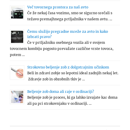
Več tovornega prostora za naš avto
Če že nekaj časa vozimo, smo se sigurno srečali s
težavo premajhnega prtljažnika v našem avtu. …
Čemu služijo pregradne mreže za avto in kako
izbrati pravo?
Če v prtljažniku osebnega vozila ali v svojem
tovornem kombiju pogosto prevažate različne vrste tovora,
potem …
Strokovno beljenje zob z dolgotrajnim učinkom
Beli in zdravi zobje so lepotni ideal zadnjih nekaj let.
Zdravje zob in obzobnih tkiv je …
Beljenje zob doma ali raje v ordinaciji?
Beljenje zob je proces, ki ga lahko izvajate kar doma
ali pa pri strokovnjaku v ordinaciji. …