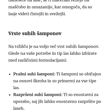
nanesete na lase, se ti materiali vežejo na
maščobo in umazanijo, kar omogoča, da so
lasje videti čistejši in svežejši.
Vrste suhih šamponov
Na tržišču je na voljo več vrst suhih šamponov.
Glede na vaše potrebe in tip las lahko izbirate
med različnimi formulacijami:
Prašni suhi šamponi:
Ti šamponi so običajno
na osnovi škroba in so primerni za vse tipe
las.
Razpršeni suhi šamponi:
Ti so enostavni za
uporabo, saj jih lahko enostavno razpršite po
laseh.