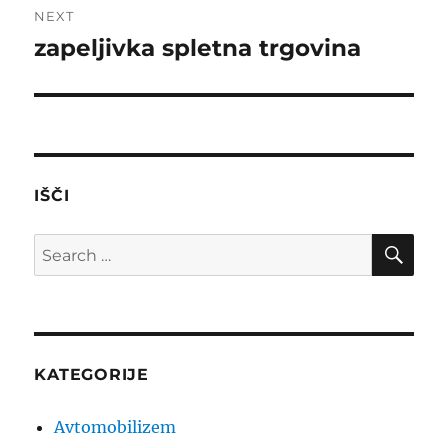
NEXT
zapeljivka spletna trgovina
Next
post:
IŠČI
SE
Search
for:
KATEGORIJE
Avtomobilizem