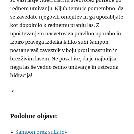
so vaši lasje videti čisti in sveži brez potrebe po
rednem umivanju. Kljub temu je pomembno, da
se zavedate njegovih omejitev in ga uporabljate
kot dopolnilo k rednemu pranju las. Z
upoštevanjem nasvetov za pravilno uporabo in
izbiro pravega izdelka lahko suhi šampon
postane vaš zaveznik v boju proti mastnim in
brezživim lasem. Ne pozabite, da je najboljša
nega las še vedno redno umivanje in ustrezna
hidracija!
“`
Podobne objave:
šampon brez sulfatov