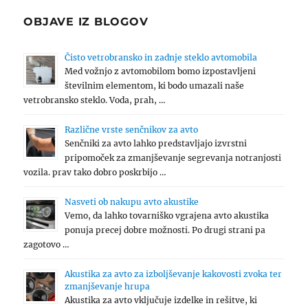
OBJAVE IZ BLOGOV
Čisto vetrobransko in zadnje steklo avtomobila
Med vožnjo z avtomobilom bomo izpostavljeni
številnim elementom, ki bodo umazali naše
vetrobransko steklo. Voda, prah, …
Različne vrste senčnikov za avto
Senčniki za avto lahko predstavljajo izvrstni
pripomoček za zmanjševanje segrevanja notranjosti
vozila. prav tako dobro poskrbijo …
Nasveti ob nakupu avto akustike
Vemo, da lahko tovarniško vgrajena avto akustika
ponuja precej dobre možnosti. Po drugi strani pa
zagotovo …
Akustika za avto za izboljševanje kakovosti zvoka ter
zmanjševanje hrupa
Akustika za avto vključuje izdelke in rešitve, ki