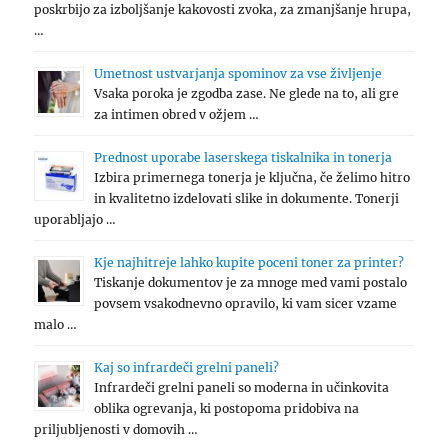
poskrbijo za izboljšanje kakovosti zvoka, za zmanjšanje hrupa,
…
Umetnost ustvarjanja spominov za vse življenje
Vsaka poroka je zgodba zase. Ne glede na to, ali gre
za intimen obred v ožjem …
Prednost uporabe laserskega tiskalnika in tonerja
Izbira primernega tonerja je ključna, če želimo hitro
in kvalitetno izdelovati slike in dokumente. Tonerji
uporabljajo …
Kje najhitreje lahko kupite poceni toner za printer?
Tiskanje dokumentov je za mnoge med vami postalo
povsem vsakodnevno opravilo, ki vam sicer vzame
malo …
Kaj so infrardeči grelni paneli?
Infrardeči grelni paneli so moderna in učinkovita
oblika ogrevanja, ki postopoma pridobiva na
priljubljenosti v domovih …