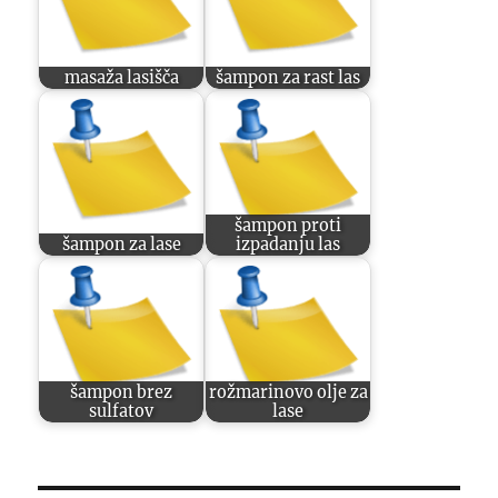
masaža lasišča
šampon za rast las
šampon proti
šampon za lase
izpadanju las
šampon brez
rožmarinovo olje za
sulfatov
lase