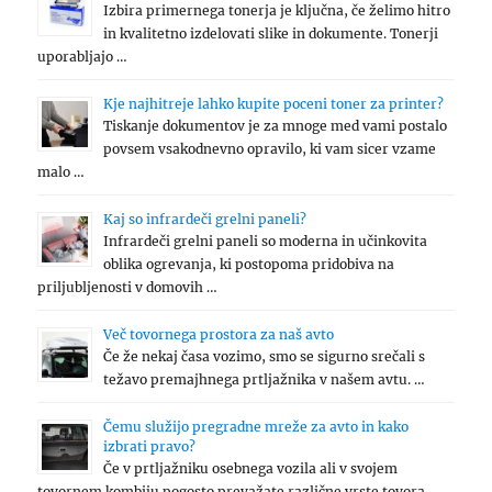
Izbira primernega tonerja je ključna, če želimo hitro
in kvalitetno izdelovati slike in dokumente. Tonerji
uporabljajo …
Kje najhitreje lahko kupite poceni toner za printer?
Tiskanje dokumentov je za mnoge med vami postalo
povsem vsakodnevno opravilo, ki vam sicer vzame
malo …
Kaj so infrardeči grelni paneli?
Infrardeči grelni paneli so moderna in učinkovita
oblika ogrevanja, ki postopoma pridobiva na
priljubljenosti v domovih …
Več tovornega prostora za naš avto
Če že nekaj časa vozimo, smo se sigurno srečali s
težavo premajhnega prtljažnika v našem avtu. …
Čemu služijo pregradne mreže za avto in kako
izbrati pravo?
Če v prtljažniku osebnega vozila ali v svojem
tovornem kombiju pogosto prevažate različne vrste tovora,