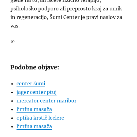
glede na to, ali iščete fizično terapijo,
psihološko podporo ali preprosto kraj za umik
in regeneracijo, Šumi Center je pravi naslov za
vas.
“`
Podobne objave:
center šumi
jager center ptuj
mercator center maribor
limfna masaža
optika krstič leclerc
limfna masaža