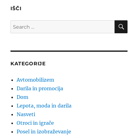
IŠČI
SE
Search
for:
KATEGORIJE
Avtomobilizem
Darila in promocija
Dom
Lepota, moda in darila
Nasveti
Otroci in igrače
Posel in izobraževanje