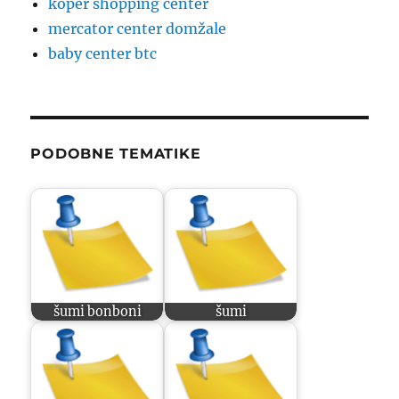
koper shopping center
mercator center domžale
baby center btc
PODOBNE TEMATIKE
šumi bonboni
šumi