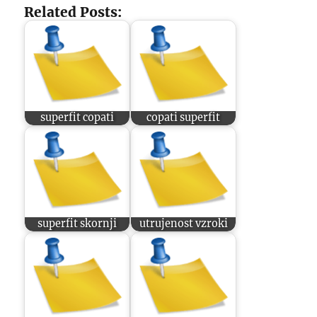
Related Posts:
superfit copati
copati superfit
superfit skornji
utrujenost vzroki