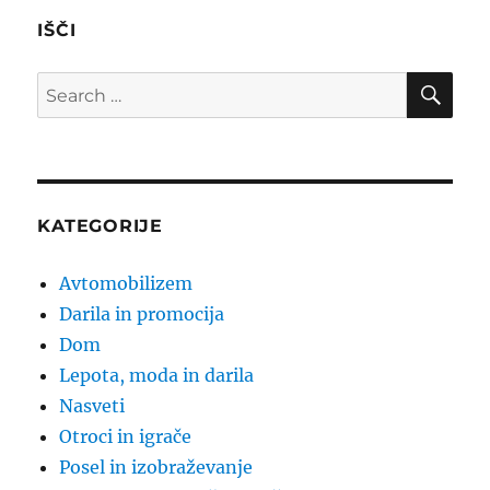
IŠČI
SE
Search
for:
KATEGORIJE
Avtomobilizem
Darila in promocija
Dom
Lepota, moda in darila
Nasveti
Otroci in igrače
Posel in izobraževanje