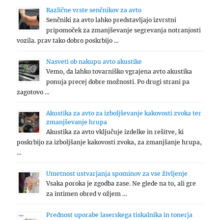
Različne vrste senčnikov za avto
Senčniki za avto lahko predstavljajo izvrstni
pripomoček za zmanjševanje segrevanja notranjosti
vozila. prav tako dobro poskrbijo …
Nasveti ob nakupu avto akustike
Vemo, da lahko tovarniško vgrajena avto akustika
ponuja precej dobre možnosti. Po drugi strani pa
zagotovo …
Akustika za avto za izboljševanje kakovosti zvoka ter
zmanjševanje hrupa
Akustika za avto vključuje izdelke in rešitve, ki
poskrbijo za izboljšanje kakovosti zvoka, za zmanjšanje hrupa,
…
Umetnost ustvarjanja spominov za vse življenje
Vsaka poroka je zgodba zase. Ne glede na to, ali gre
za intimen obred v ožjem …
Prednost uporabe laserskega tiskalnika in tonerja