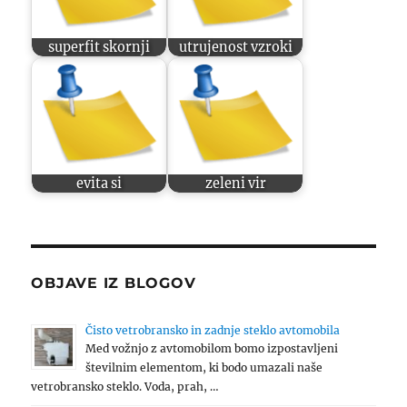
superfit skornji
utrujenost vzroki
evita si
zeleni vir
OBJAVE IZ BLOGOV
Čisto vetrobransko in zadnje steklo avtomobila
Med vožnjo z avtomobilom bomo izpostavljeni
številnim elementom, ki bodo umazali naše
vetrobransko steklo. Voda, prah, …