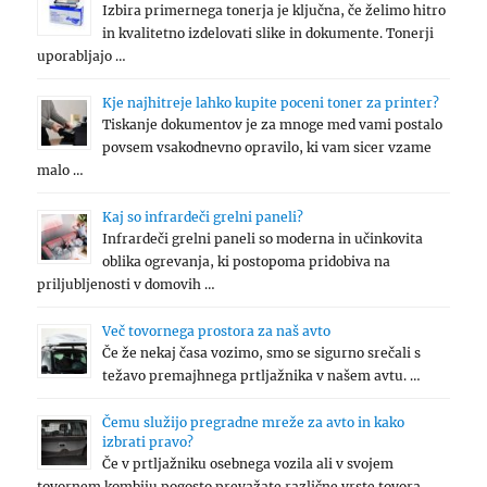
Izbira primernega tonerja je ključna, če želimo hitro
in kvalitetno izdelovati slike in dokumente. Tonerji
uporabljajo …
Kje najhitreje lahko kupite poceni toner za printer?
Tiskanje dokumentov je za mnoge med vami postalo
povsem vsakodnevno opravilo, ki vam sicer vzame
malo …
Kaj so infrardeči grelni paneli?
Infrardeči grelni paneli so moderna in učinkovita
oblika ogrevanja, ki postopoma pridobiva na
priljubljenosti v domovih …
Več tovornega prostora za naš avto
Če že nekaj časa vozimo, smo se sigurno srečali s
težavo premajhnega prtljažnika v našem avtu. …
Čemu služijo pregradne mreže za avto in kako
izbrati pravo?
Če v prtljažniku osebnega vozila ali v svojem
tovornem kombiju pogosto prevažate različne vrste tovora,