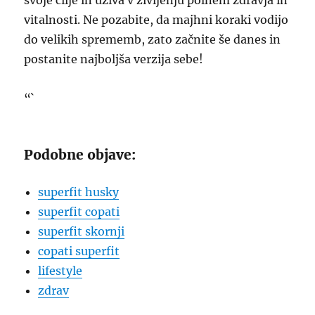
svoje cilje in uživa v življenju polnem zdravja in
vitalnosti. Ne pozabite, da majhni koraki vodijo
do velikih sprememb, zato začnite še danes in
postanite najboljša verzija sebe!
“`
Podobne objave:
superfit husky
superfit copati
superfit skornji
copati superfit
lifestyle
zdrav