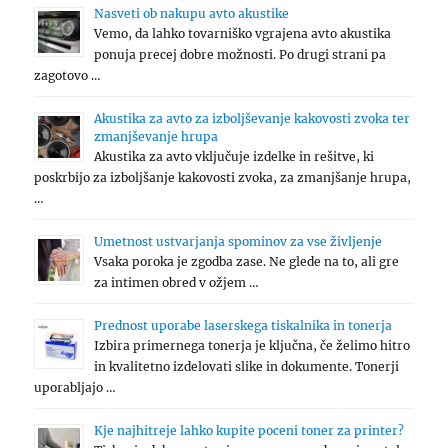
Nasveti ob nakupu avto akustike
Vemo, da lahko tovarniško vgrajena avto akustika
ponuja precej dobre možnosti. Po drugi strani pa
zagotovo …
Akustika za avto za izboljševanje kakovosti zvoka ter
zmanjševanje hrupa
Akustika za avto vključuje izdelke in rešitve, ki
poskrbijo za izboljšanje kakovosti zvoka, za zmanjšanje hrupa,
…
Umetnost ustvarjanja spominov za vse življenje
Vsaka poroka je zgodba zase. Ne glede na to, ali gre
za intimen obred v ožjem …
Prednost uporabe laserskega tiskalnika in tonerja
Izbira primernega tonerja je ključna, če želimo hitro
in kvalitetno izdelovati slike in dokumente. Tonerji
uporabljajo …
Kje najhitreje lahko kupite poceni toner za printer?