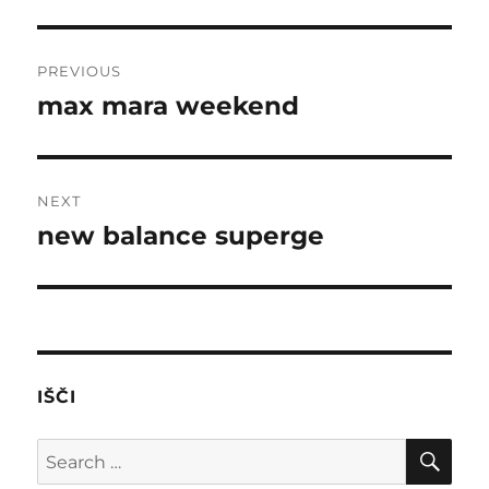
Post
PREVIOUS
navigation
max mara weekend
Previous
post:
NEXT
new balance superge
Next
post:
IŠČI
SE
Search
for: