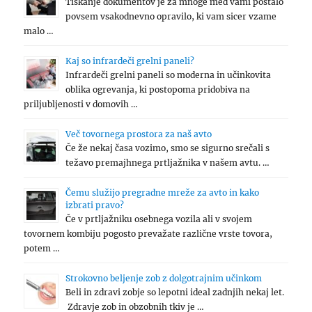
Tiskanje dokumentov je za mnoge med vami postalo
povsem vsakodnevno opravilo, ki vam sicer vzame
malo …
Kaj so infrardeči grelni paneli?
Infrardeči grelni paneli so moderna in učinkovita
oblika ogrevanja, ki postopoma pridobiva na
priljubljenosti v domovih …
Več tovornega prostora za naš avto
Če že nekaj časa vozimo, smo se sigurno srečali s
težavo premajhnega prtljažnika v našem avtu. …
Čemu služijo pregradne mreže za avto in kako
izbrati pravo?
Če v prtljažniku osebnega vozila ali v svojem
tovornem kombiju pogosto prevažate različne vrste tovora,
potem …
Strokovno beljenje zob z dolgotrajnim učinkom
Beli in zdravi zobje so lepotni ideal zadnjih nekaj let.
Zdravje zob in obzobnih tkiv je …