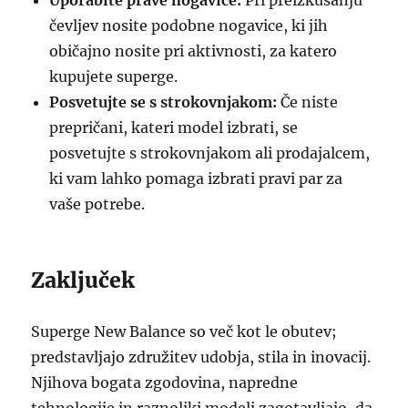
Uporabite prave nogavice:
Pri preizkušanju
čevljev nosite podobne nogavice, ki jih
običajno nosite pri aktivnosti, za katero
kupujete superge.
Posvetujte se s strokovnjakom:
Če niste
prepričani, kateri model izbrati, se
posvetujte s strokovnjakom ali prodajalcem,
ki vam lahko pomaga izbrati pravi par za
vaše potrebe.
Zaključek
Superge New Balance so več kot le obutev;
predstavljajo združitev udobja, stila in inovacij.
Njihova bogata zgodovina, napredne