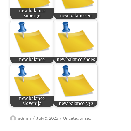
new balance
superge
new balance eu
new balance
new balance shoes
new balance
slovenija
new balance 530
Author
Posted
Categories
admin
July 9, 2025
Uncategorized
on