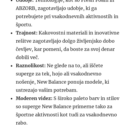
Udobje:
Tehnologije, kot so Fresh Foam in
ABZORB, zagotavljajo udobje, ki ga
potrebujete pri vsakodnevnih aktivnostih in
športu.
Trajnost:
Kakovostni materiali in inovativne
rešitve zagotavljajo dolgo življenjsko dobo
čevljev, kar pomeni, da boste za svoj denar
dobili več.
Raznolikost:
Ne glede na to, ali iščete
superge za tek, hojo ali vsakodnevno
nošenje, New Balance ponuja modele, ki
ustrezajo vašim potrebam.
Moderen videz:
S široko paleto barv in stilov
so superge New Balance primerne tako za
športne aktivnosti kot tudi za vsakodnevno
rabo.