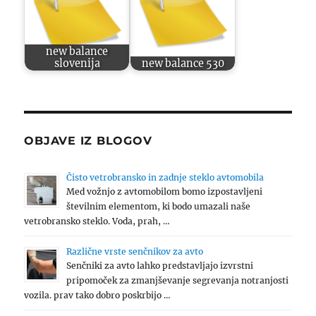
new balance
slovenija
new balance 530
OBJAVE IZ BLOGOV
Čisto vetrobransko in zadnje steklo avtomobila
Med vožnjo z avtomobilom bomo izpostavljeni
številnim elementom, ki bodo umazali naše
vetrobransko steklo. Voda, prah, …
Različne vrste senčnikov za avto
Senčniki za avto lahko predstavljajo izvrstni
pripomoček za zmanjševanje segrevanja notranjosti
vozila. prav tako dobro poskrbijo …