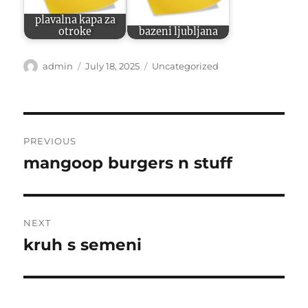
plavalna kapa za
otroke
bazeni ljubljana
Author
Posted
Categories
admin
July 18, 2025
Uncategorized
on
Post
PREVIOUS
navigation
mangoop burgers n stuff
Previous
post:
NEXT
kruh s semeni
Next
post: