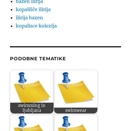
bazen ilirija
kopališče ilirija
ilirija bazen
kopalisce kolezija
PODOBNE TEMATIKE
swimming in
ljubljana
swimwear