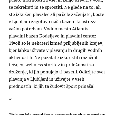
paleto možnosti za vse, ki želijo uživati v vodi,
se rekreirati in se sprostiti. Ne glede na to, ali
ste izkušen plavalec ali pa šele začenjate, boste
v Ljubljani zagotovo našli bazen, ki ustreza
vašim potrebam. Vodno mesto Atlantis,
plavalni bazen Kodeljevo in plavalni center
Tivoli so le nekateri izmed priljubljenih krajev,
kjer lahko uživate v plavanju in drugih vodnih
aktivnostih. Ne pozabite izkoristiti različnih
tečajev, wellness storitev in priložnosti za
druženje, ki jih ponujajo ti bazeni. Odkrijte svet
plavanja v Ljubljani in uživajte v vseh
prednostih, ki jih ta čudovit šport prinaša!
“`