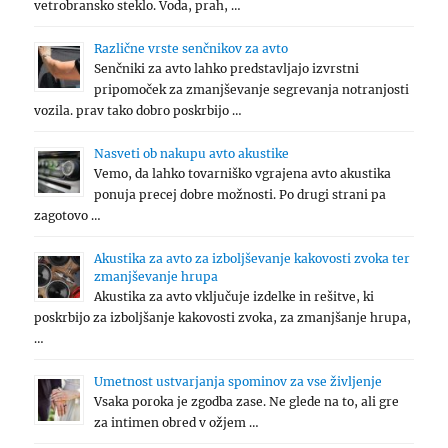
vetrobransko steklo. Voda, prah, …
Različne vrste senčnikov za avto
Senčniki za avto lahko predstavljajo izvrstni
pripomoček za zmanjševanje segrevanja notranjosti
vozila. prav tako dobro poskrbijo …
Nasveti ob nakupu avto akustike
Vemo, da lahko tovarniško vgrajena avto akustika
ponuja precej dobre možnosti. Po drugi strani pa
zagotovo …
Akustika za avto za izboljševanje kakovosti zvoka ter
zmanjševanje hrupa
Akustika za avto vključuje izdelke in rešitve, ki
poskrbijo za izboljšanje kakovosti zvoka, za zmanjšanje hrupa,
…
Umetnost ustvarjanja spominov za vse življenje
Vsaka poroka je zgodba zase. Ne glede na to, ali gre
za intimen obred v ožjem …