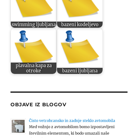
swimming ljubljana
bazeni kodeljevo
plavalna kapa za
otroke
bazeni ljubljana
OBJAVE IZ BLOGOV
Čisto vetrobransko in zadnje steklo avtomobila
Med vožnjo z avtomobilom bomo izpostavljeni
številnim elementom, ki bodo umazali naše