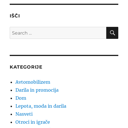
IŠČI
SE
Search
for:
KATEGORIJE
Avtomobilizem
Darila in promocija
Dom
Lepota, moda in darila
Nasveti
Otroci in igrače