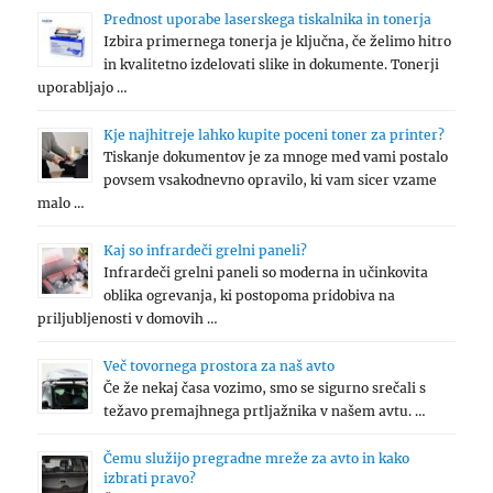
Prednost uporabe laserskega tiskalnika in tonerja
Izbira primernega tonerja je ključna, če želimo hitro
in kvalitetno izdelovati slike in dokumente. Tonerji
uporabljajo …
Kje najhitreje lahko kupite poceni toner za printer?
Tiskanje dokumentov je za mnoge med vami postalo
povsem vsakodnevno opravilo, ki vam sicer vzame
malo …
Kaj so infrardeči grelni paneli?
Infrardeči grelni paneli so moderna in učinkovita
oblika ogrevanja, ki postopoma pridobiva na
priljubljenosti v domovih …
Več tovornega prostora za naš avto
Če že nekaj časa vozimo, smo se sigurno srečali s
težavo premajhnega prtljažnika v našem avtu. …
Čemu služijo pregradne mreže za avto in kako
izbrati pravo?