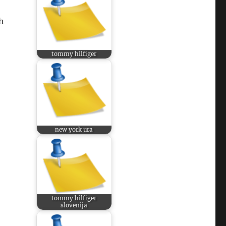
ih
tommy hilfiger
new york ura
tommy hilfiger
slovenija