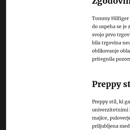
Zgodovi
Tommy Hilfiger j
do uspeha se je z
svojo prvo trgov
bila trgovina neu
oblikovanje oblač
pritegnila pozo
Preppy st
Preppy stil, ki g
univerzitetnimi 
majice, puloverj
priljubljena med 