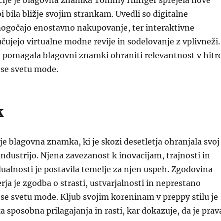
acije je blagovna znamka Tommy Hilfiger sprejela nove
i bila bližje svojim strankam. Uvedli so digitalne
mogočajo enostavno nakupovanje, ter interaktivne
učujejo virtualne modne revije in sodelovanje z vplivneži.
e pomagala blagovni znamki ohraniti relevantnost v hitr
se svetu mode.
k
e blagovna znamka, ki je skozi desetletja ohranjala svoj
ndustrijo. Njena zavezanost k inovacijam, trajnosti in
dualnosti je postavila temelje za njen uspeh. Zgodovina
ja je zgodba o strasti, ustvarjalnosti in neprestano
e svetu mode. Kljub svojim koreninam v preppy stilu je
sposobna prilagajanja in rasti, kar dokazuje, da je prav