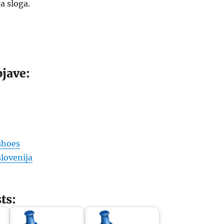
a sloga.
jave:
shoes
lovenija
ts: