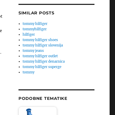
SIMILAR POSTS
ot
tommy hilfiger
tommyhilfiger
je
hilfiger
tommy hilfiger shoes
tommy hilfiger slovenija
tommy jeans
.
tommy hilfiger outlet
tommy hilfiger denarnica
tommy hilfiger superge
tommy
PODOBNE TEMATIKE