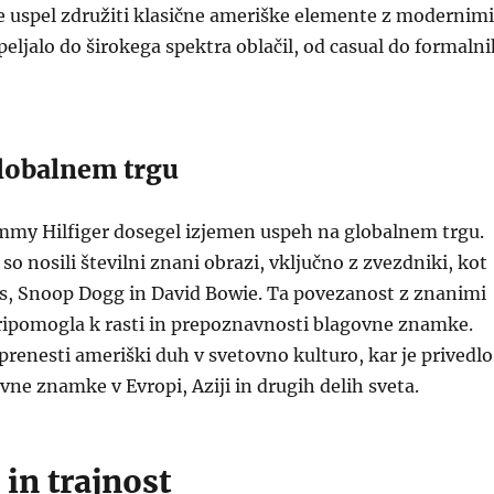
 je uspel združiti klasične ameriške elemente z modernimi
ipeljalo do širokega spektra oblačil, od casual do formaln
lobalnem trgu
ommy Hilfiger dosegel izjemen uspeh na globalnem trgu.
so nosili številni znani obrazi, vključno z zvezdniki, kot
rs, Snoop Dogg in David Bowie. Ta povezanost z znanimi
ripomogla k rasti in prepoznavnosti blagovne znamke.
 prenesti ameriški duh v svetovno kulturo, kar je privedlo
ovne znamke v Evropi, Aziji in drugih delih sveta.
 in trajnost