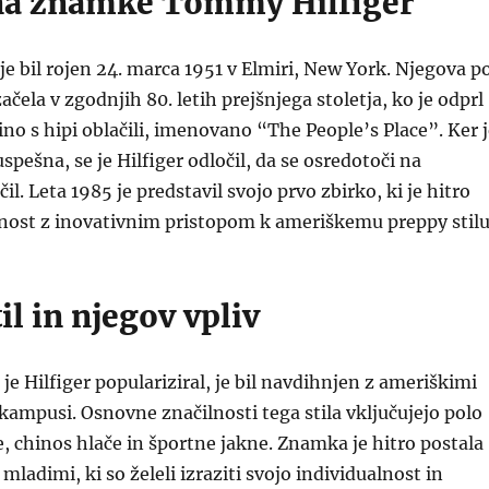
na znamke Tommy Hilfiger
e bil rojen 24. marca 1951 v Elmiri, New York. Njegova p
ačela v zgodnjih 80. letih prejšnjega stoletja, ko je odprl
ino s hipi oblačili, imenovano “The People’s Place”. Ker 
spešna, se je Hilfiger odločil, da se osredotoči na
il. Leta 1985 je predstavil svojo prvo zbirko, ki je hitro
rnost z inovativnim pristopom k ameriškemu preppy stilu
il in njegov vpliv
a je Hilfiger populariziral, je bil navdihnjen z ameriškimi
kampusi. Osnovne značilnosti tega stila vključujejo polo
e, chinos hlače in športne jakne. Znamka je hitro postala
mladimi, ki so želeli izraziti svojo individualnost in