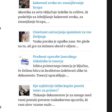
kakovosti zvoka ter zmanjševanje
hrupa
Akustika za avto vključuje izdelke in rešitve, ki
poskrbijo za izboljšanje kakovosti zvoka, za
zmanjšanje hrupa, …
o
Umetnost ustvarjanja spominov za vse
življenje
Vsaka poroka je zgodba zase. Ne glede
na to, ali gre za intimen obred v ožjem …
Prednost uporabe laserskega
tiskalnika in tonerja
Izbira primernega tonerja je ključna,
če želimo hitro in kvalitetno izdelovati slike in
dokumente. Tonerji uporabljajo …
Kje najhitreje lahko kupite poceni
toner za printer?
Tiskanje dokumentov je za mnoge med
vami postalo povsem vsakodnevno opravilo, ki
vam sicer vzame malo …
a