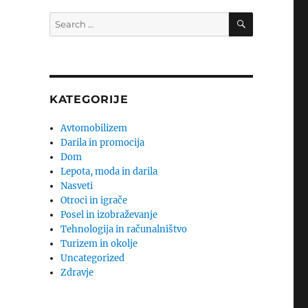
SEARCH
Search
for:
KATEGORIJE
Avtomobilizem
Darila in promocija
Dom
Lepota, moda in darila
Nasveti
Otroci in igrače
Posel in izobraževanje
Tehnologija in računalništvo
Turizem in okolje
Uncategorized
Zdravje