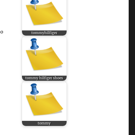
no
tommyhilfiger
tommy hilfiger shoes
tommy