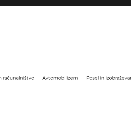
n računalništvo
Avtomobilizem
Posel in izobraževa