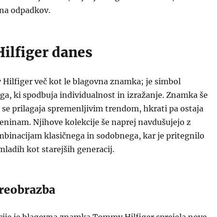
ina odpadkov.
lfiger danes
Hilfiger več kot le blagovna znamka; je simbol
oga, ki spodbuja individualnost in izražanje. Znamka še
n se prilagaja spremenljivim trendom, hkrati pa ostaja
eninam. Njihove kolekcije še naprej navdušujejo z
binacijam klasičnega in sodobnega, kar je pritegnilo
ladih kot starejših generacij.
preobrazba