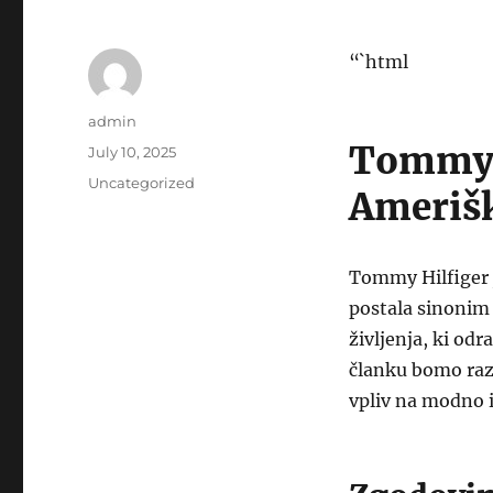
“`html
Author
admin
Tommy H
Posted
July 10, 2025
on
Categories
Uncategorized
Amerišk
Tommy Hilfiger 
postala sinonim z
življenja, ki od
članku bomo raz
vpliv na modno 