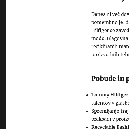
Danes ni več do
pomembno je, da
Hilfiger se zave
modo. Blagovna z
recikliranih mat
proizvodnih teh
Pobude in p
Tommy Hilfiger
talentov v glasbe
Spremljanje traj
praksam v proiz
Recyclable Fash