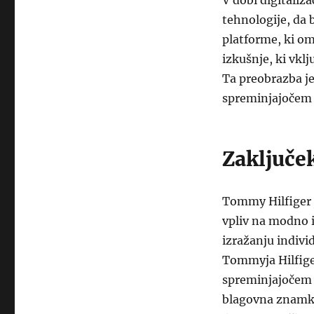
V dobi digitaliz
tehnologije, da b
platforme, ki o
izkušnje, ki vklj
Ta preobrazba j
spreminjajočem 
Zaključe
Tommy Hilfiger j
vpliv na modno i
izražanju indivi
Tommyja Hilfiger
spreminjajočem s
blagovna znamka 