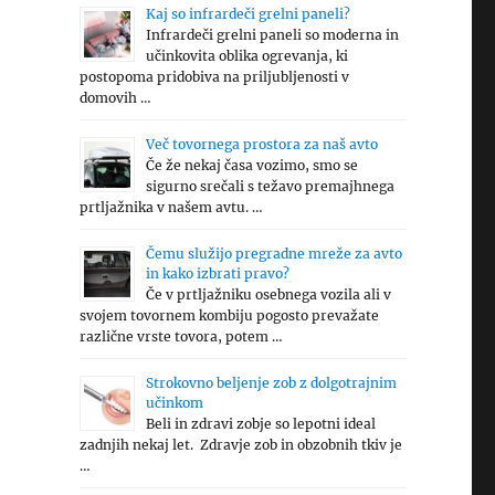
Kaj so infrardeči grelni paneli?
Infrardeči grelni paneli so moderna in
učinkovita oblika ogrevanja, ki
postopoma pridobiva na priljubljenosti v
domovih …
Več tovornega prostora za naš avto
Če že nekaj časa vozimo, smo se
sigurno srečali s težavo premajhnega
prtljažnika v našem avtu. …
Čemu služijo pregradne mreže za avto
in kako izbrati pravo?
Če v prtljažniku osebnega vozila ali v
svojem tovornem kombiju pogosto prevažate
različne vrste tovora, potem …
Strokovno beljenje zob z dolgotrajnim
učinkom
Beli in zdravi zobje so lepotni ideal
zadnjih nekaj let. Zdravje zob in obzobnih tkiv je
…