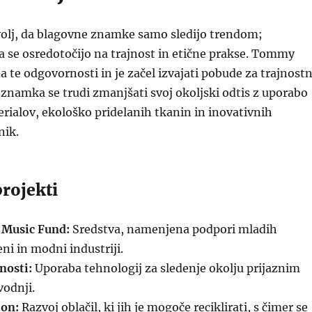
volj, da blagovne znamke samo sledijo trendom;
 se osredotočijo na trajnost in etične prakse. Tommy
da te odgovornosti in je začel izvajati pobude za trajnost
namka se trudi zmanjšati svoj okoljski odtis z uporabo
erialov, ekološko pridelanih tkanin in inovativnih
nik.
rojekti
 Music Fund:
Sredstva, namenjena podpori mladih
ni in modni industriji.
nosti:
Uporaba tehnologij za sledenje okolju prijaznim
vodnji.
ion:
Razvoj oblačil, ki jih je mogoče reciklirati, s čimer se