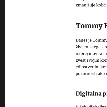
zmanjšuje količ
Tommy Hi
Danes je Tommy 
življenjskega sl
naprej inovira i
zvest svojim kor
edinstvenim kom
pozornost tako m
Digitalna 