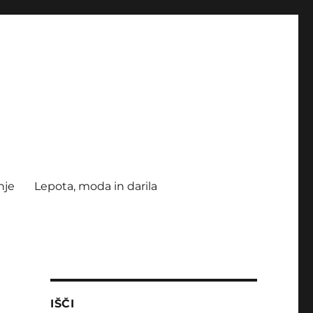
nje
Lepota, moda in darila
IŠČI