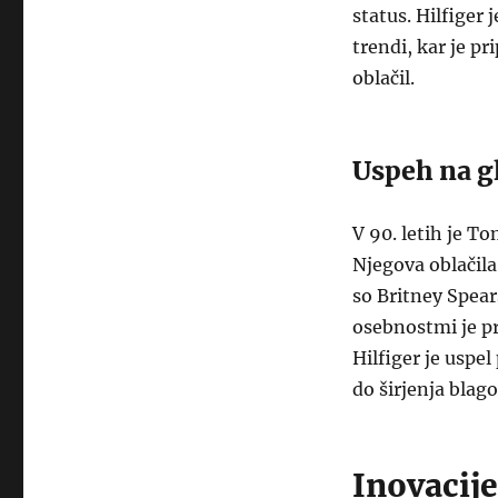
status. Hilfiger
trendi, kar je pr
oblačil.
Uspeh na g
V 90. letih je T
Njegova oblačila 
so Britney Spea
osebnostmi je p
Hilfiger je uspel
do širjenja blag
Inovacije