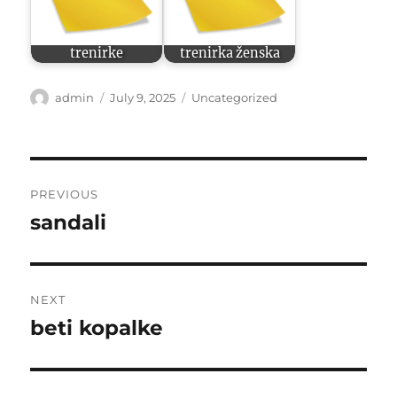
trenirke
trenirka ženska
Author
Posted
Categories
admin
July 9, 2025
Uncategorized
on
Post
PREVIOUS
navigation
sandali
Previous
post:
NEXT
beti kopalke
Next
post: