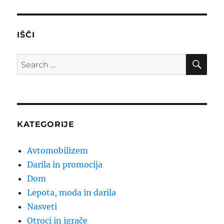
IŠČI
SE
Search
for:
KATEGORIJE
Avtomobilizem
Darila in promocija
Dom
Lepota, moda in darila
Nasveti
Otroci in igrače