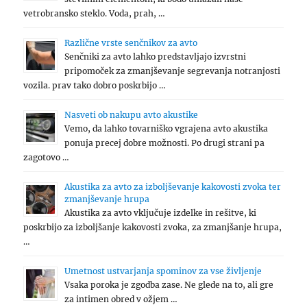
vetrobransko steklo. Voda, prah, …
Različne vrste senčnikov za avto
Senčniki za avto lahko predstavljajo izvrstni
pripomoček za zmanjševanje segrevanja notranjosti
vozila. prav tako dobro poskrbijo …
Nasveti ob nakupu avto akustike
Vemo, da lahko tovarniško vgrajena avto akustika
ponuja precej dobre možnosti. Po drugi strani pa
zagotovo …
Akustika za avto za izboljševanje kakovosti zvoka ter
zmanjševanje hrupa
Akustika za avto vključuje izdelke in rešitve, ki
poskrbijo za izboljšanje kakovosti zvoka, za zmanjšanje hrupa,
…
Umetnost ustvarjanja spominov za vse življenje
Vsaka poroka je zgodba zase. Ne glede na to, ali gre
za intimen obred v ožjem …