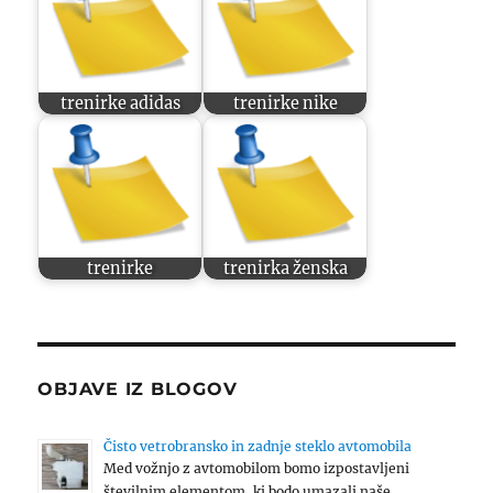
trenirke adidas
trenirke nike
trenirke
trenirka ženska
OBJAVE IZ BLOGOV
Čisto vetrobransko in zadnje steklo avtomobila
Med vožnjo z avtomobilom bomo izpostavljeni
številnim elementom, ki bodo umazali naše