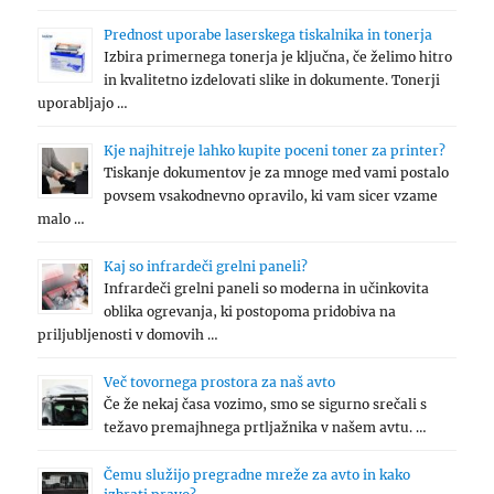
Prednost uporabe laserskega tiskalnika in tonerja
Izbira primernega tonerja je ključna, če želimo hitro
in kvalitetno izdelovati slike in dokumente. Tonerji
uporabljajo …
Kje najhitreje lahko kupite poceni toner za printer?
Tiskanje dokumentov je za mnoge med vami postalo
povsem vsakodnevno opravilo, ki vam sicer vzame
malo …
Kaj so infrardeči grelni paneli?
Infrardeči grelni paneli so moderna in učinkovita
oblika ogrevanja, ki postopoma pridobiva na
priljubljenosti v domovih …
Več tovornega prostora za naš avto
Če že nekaj časa vozimo, smo se sigurno srečali s
težavo premajhnega prtljažnika v našem avtu. …
Čemu služijo pregradne mreže za avto in kako