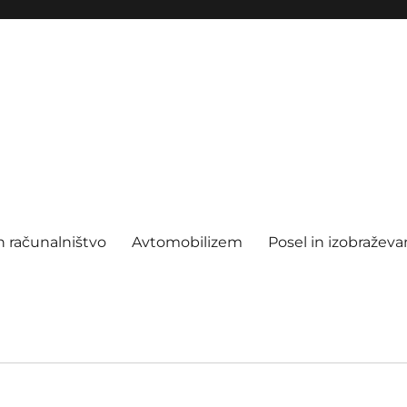
n računalništvo
Avtomobilizem
Posel in izobraževa