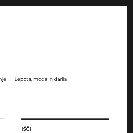
nje
Lepota, moda in darila
IŠČI