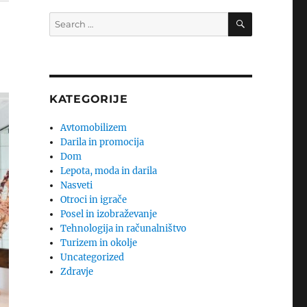
SEARCH
Search
for:
KATEGORIJE
Avtomobilizem
Darila in promocija
Dom
Lepota, moda in darila
Nasveti
Otroci in igrače
Posel in izobraževanje
Tehnologija in računalništvo
Turizem in okolje
Uncategorized
Zdravje