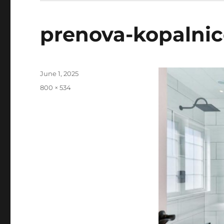
prenova-kopalnic
Posted
June 1, 2025
on
Full
800 × 534
size