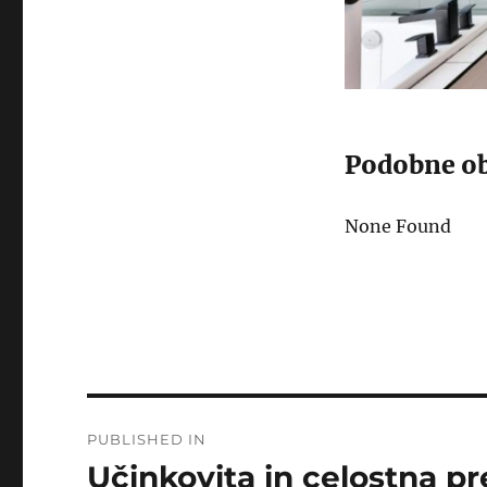
Podobne ob
None Found
Post
PUBLISHED IN
navigation
Učinkovita in celostna p