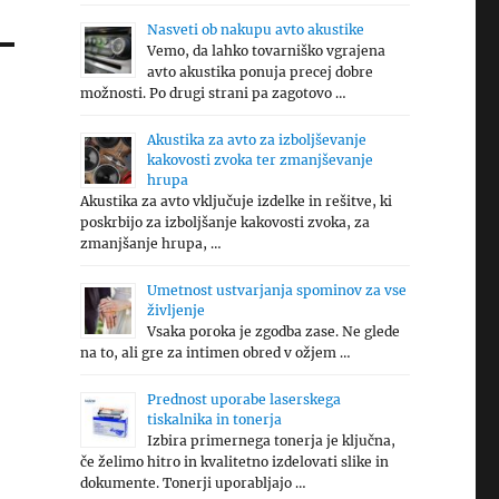
Nasveti ob nakupu avto akustike
Vemo, da lahko tovarniško vgrajena
avto akustika ponuja precej dobre
možnosti. Po drugi strani pa zagotovo …
Akustika za avto za izboljševanje
kakovosti zvoka ter zmanjševanje
hrupa
Akustika za avto vključuje izdelke in rešitve, ki
poskrbijo za izboljšanje kakovosti zvoka, za
zmanjšanje hrupa, …
Umetnost ustvarjanja spominov za vse
življenje
Vsaka poroka je zgodba zase. Ne glede
na to, ali gre za intimen obred v ožjem …
Prednost uporabe laserskega
tiskalnika in tonerja
Izbira primernega tonerja je ključna,
če želimo hitro in kvalitetno izdelovati slike in
dokumente. Tonerji uporabljajo …