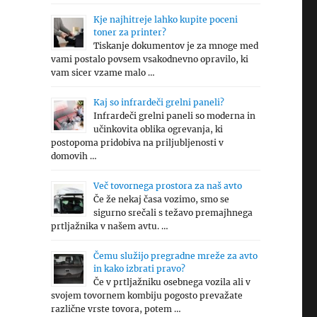
Kje najhitreje lahko kupite poceni
toner za printer?
Tiskanje dokumentov je za mnoge med
vami postalo povsem vsakodnevno opravilo, ki
vam sicer vzame malo …
Kaj so infrardeči grelni paneli?
Infrardeči grelni paneli so moderna in
učinkovita oblika ogrevanja, ki
postopoma pridobiva na priljubljenosti v
domovih …
Več tovornega prostora za naš avto
Če že nekaj časa vozimo, smo se
sigurno srečali s težavo premajhnega
prtljažnika v našem avtu. …
Čemu služijo pregradne mreže za avto
in kako izbrati pravo?
Če v prtljažniku osebnega vozila ali v
svojem tovornem kombiju pogosto prevažate
različne vrste tovora, potem …