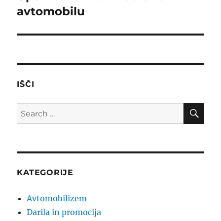
avtomobilu
IŠČI
SE
Search
for:
KATEGORIJE
Avtomobilizem
Darila in promocija