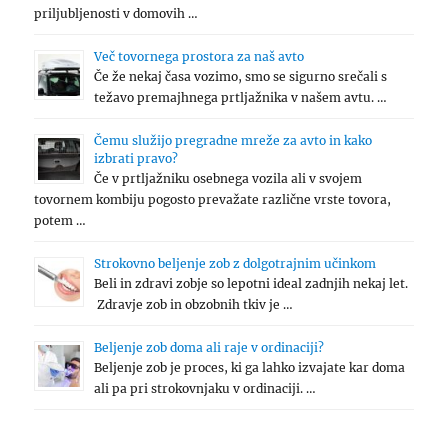
priljubljenosti v domovih …
Več tovornega prostora za naš avto
Če že nekaj časa vozimo, smo se sigurno srečali s
težavo premajhnega prtljažnika v našem avtu. …
Čemu služijo pregradne mreže za avto in kako
izbrati pravo?
Če v prtljažniku osebnega vozila ali v svojem
tovornem kombiju pogosto prevažate različne vrste tovora,
potem …
Strokovno beljenje zob z dolgotrajnim učinkom
Beli in zdravi zobje so lepotni ideal zadnjih nekaj let.
Zdravje zob in obzobnih tkiv je …
Beljenje zob doma ali raje v ordinaciji?
Beljenje zob je proces, ki ga lahko izvajate kar doma
ali pa pri strokovnjaku v ordinaciji. …