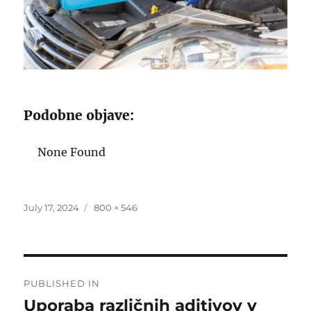
Podobne objave:
None Found
Posted
Full
July 17, 2024
800 × 546
on
size
Post
PUBLISHED IN
navigation
Uporaba različnih aditivov v