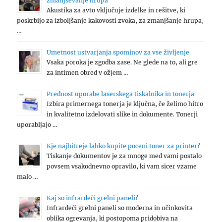
zmanjševanje hrupa
Akustika za avto vključuje izdelke in rešitve, ki
poskrbijo za izboljšanje kakovosti zvoka, za zmanjšanje hrupa,
…
Umetnost ustvarjanja spominov za vse življenje
Vsaka poroka je zgodba zase. Ne glede na to, ali gre
za intimen obred v ožjem …
Prednost uporabe laserskega tiskalnika in tonerja
Izbira primernega tonerja je ključna, če želimo hitro
in kvalitetno izdelovati slike in dokumente. Tonerji
uporabljajo …
Kje najhitreje lahko kupite poceni toner za printer?
Tiskanje dokumentov je za mnoge med vami postalo
povsem vsakodnevno opravilo, ki vam sicer vzame
malo …
Kaj so infrardeči grelni paneli?
Infrardeči grelni paneli so moderna in učinkovita
oblika ogrevanja, ki postopoma pridobiva na