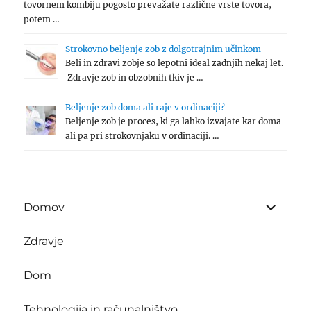
tovornem kombiju pogosto prevažate različne vrste tovora,
potem …
Strokovno beljenje zob z dolgotrajnim učinkom
Beli in zdravi zobje so lepotni ideal zadnjih nekaj let.
Zdravje zob in obzobnih tkiv je …
Beljenje zob doma ali raje v ordinaciji?
Beljenje zob je proces, ki ga lahko izvajate kar doma
ali pa pri strokovnjaku v ordinaciji. …
expand
Domov
child
menu
Zdravje
Dom
Tehnologija in računalništvo