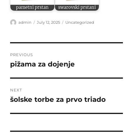
pametni prstan
swarovski prstani
Author
Posted
Categories
admin
July 12, 2025
Uncategorized
on
Post
PREVIOUS
navigation
pižama za dojenje
Previous
post:
NEXT
šolske torbe za prvo triado
Next
post: