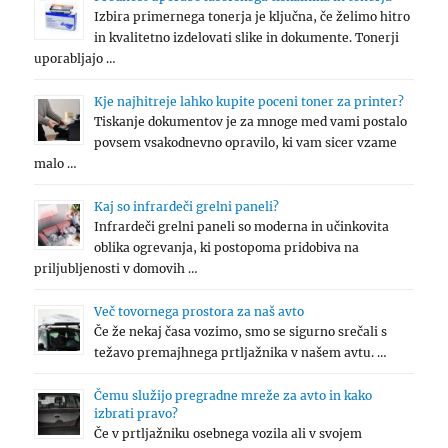
Izbira primernega tonerja je ključna, če želimo hitro
in kvalitetno izdelovati slike in dokumente. Tonerji
uporabljajo …
Kje najhitreje lahko kupite poceni toner za printer?
Tiskanje dokumentov je za mnoge med vami postalo
povsem vsakodnevno opravilo, ki vam sicer vzame
malo …
Kaj so infrardeči grelni paneli?
Infrardeči grelni paneli so moderna in učinkovita
oblika ogrevanja, ki postopoma pridobiva na
priljubljenosti v domovih …
Več tovornega prostora za naš avto
Če že nekaj časa vozimo, smo se sigurno srečali s
težavo premajhnega prtljažnika v našem avtu. …
Čemu služijo pregradne mreže za avto in kako
izbrati pravo?
Če v prtljažniku osebnega vozila ali v svojem