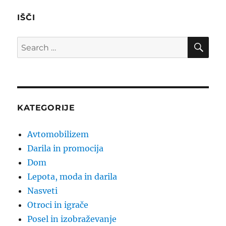
IŠČI
SE
Search
for:
KATEGORIJE
Avtomobilizem
Darila in promocija
Dom
Lepota, moda in darila
Nasveti
Otroci in igrače
Posel in izobraževanje