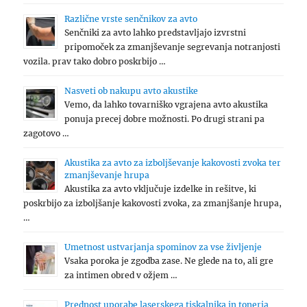
Različne vrste senčnikov za avto
Senčniki za avto lahko predstavljajo izvrstni
pripomoček za zmanjševanje segrevanja notranjosti
vozila. prav tako dobro poskrbijo …
Nasveti ob nakupu avto akustike
Vemo, da lahko tovarniško vgrajena avto akustika
ponuja precej dobre možnosti. Po drugi strani pa
zagotovo …
Akustika za avto za izboljševanje kakovosti zvoka ter
zmanjševanje hrupa
Akustika za avto vključuje izdelke in rešitve, ki
poskrbijo za izboljšanje kakovosti zvoka, za zmanjšanje hrupa,
…
Umetnost ustvarjanja spominov za vse življenje
Vsaka poroka je zgodba zase. Ne glede na to, ali gre
za intimen obred v ožjem …
Prednost uporabe laserskega tiskalnika in tonerja