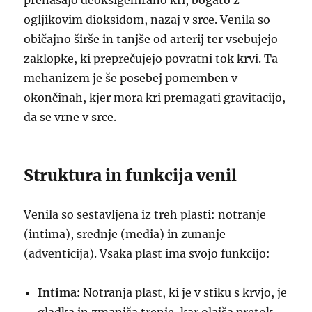
prenašajo deoksigenirano kri, bogato z
ogljikovim dioksidom, nazaj v srce. Venila so
običajno širše in tanjše od arterij ter vsebujejo
zaklopke, ki preprečujejo povratni tok krvi. Ta
mehanizem je še posebej pomemben v
okončinah, kjer mora kri premagati gravitacijo,
da se vrne v srce.
Struktura in funkcija venil
Venila so sestavljena iz treh plasti: notranje
(intima), srednje (media) in zunanje
(adventicija). Vsaka plast ima svojo funkcijo:
Intima:
Notranja plast, ki je v stiku s krvjo, je