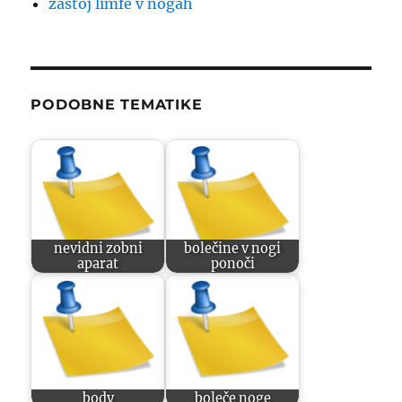
zastoj limfe v nogah
PODOBNE TEMATIKE
nevidni zobni
bolečine v nogi
aparat
ponoči
body
boleče noge