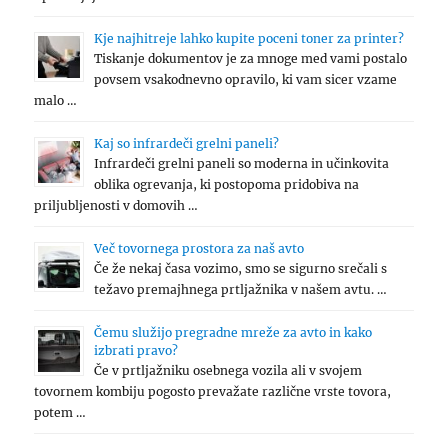
Kje najhitreje lahko kupite poceni toner za printer?
Tiskanje dokumentov je za mnoge med vami postalo
povsem vsakodnevno opravilo, ki vam sicer vzame
malo …
Kaj so infrardeči grelni paneli?
Infrardeči grelni paneli so moderna in učinkovita
oblika ogrevanja, ki postopoma pridobiva na
priljubljenosti v domovih …
Več tovornega prostora za naš avto
Če že nekaj časa vozimo, smo se sigurno srečali s
težavo premajhnega prtljažnika v našem avtu. …
Čemu služijo pregradne mreže za avto in kako
izbrati pravo?
Če v prtljažniku osebnega vozila ali v svojem
tovornem kombiju pogosto prevažate različne vrste tovora,
potem …