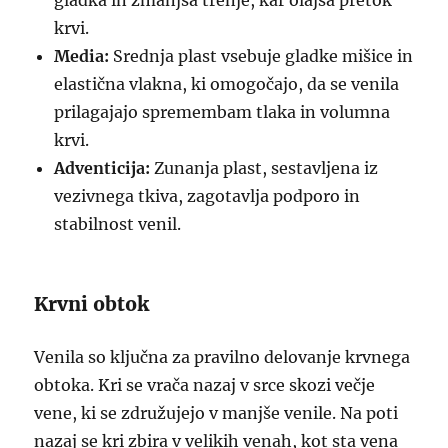
gladka in zmanjša trenje, kar olajša pretok
krvi.
Media:
Srednja plast vsebuje gladke mišice in
elastična vlakna, ki omogočajo, da se venila
prilagajajo spremembam tlaka in volumna
krvi.
Adventicija:
Zunanja plast, sestavljena iz
vezivnega tkiva, zagotavlja podporo in
stabilnost venil.
Krvni obtok
Venila so ključna za pravilno delovanje krvnega
obtoka. Kri se vrača nazaj v srce skozi večje
vene, ki se združujejo v manjše venile. Na poti
nazaj se kri zbira v velikih venah, kot sta vena