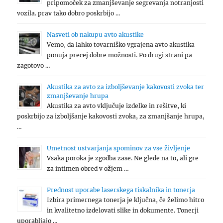
pripomoček za zmanjševanje segrevanja notranjosti
vozila. prav tako dobro poskrbijo …
Nasveti ob nakupu avto akustike
Vemo, da lahko tovarniško vgrajena avto akustika
ponuja precej dobre možnosti. Po drugi strani pa
zagotovo …
Akustika za avto za izboljševanje kakovosti zvoka ter
zmanjševanje hrupa
Akustika za avto vključuje izdelke in rešitve, ki
poskrbijo za izboljšanje kakovosti zvoka, za zmanjšanje hrupa,
…
Umetnost ustvarjanja spominov za vse življenje
Vsaka poroka je zgodba zase. Ne glede na to, ali gre
za intimen obred v ožjem …
Prednost uporabe laserskega tiskalnika in tonerja
Izbira primernega tonerja je ključna, če želimo hitro
in kvalitetno izdelovati slike in dokumente. Tonerji
uporabljajo …