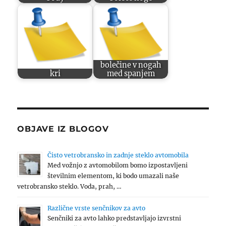
bolečine v nogah
kri
med spanjem
OBJAVE IZ BLOGOV
Čisto vetrobransko in zadnje steklo avtomobila
Med vožnjo z avtomobilom bomo izpostavljeni
številnim elementom, ki bodo umazali naše
vetrobransko steklo. Voda, prah, …
Različne vrste senčnikov za avto
Senčniki za avto lahko predstavljajo izvrstni