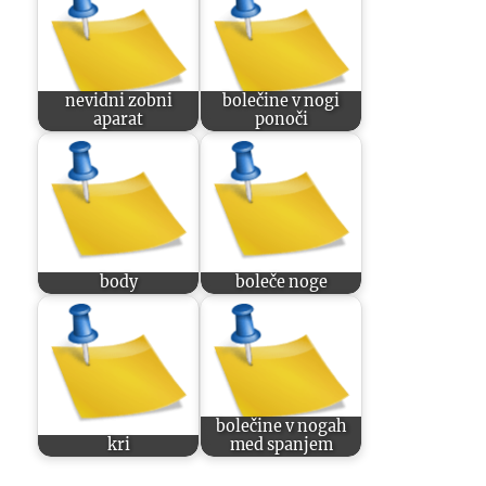
nevidni zobni
bolečine v nogi
aparat
ponoči
body
boleče noge
bolečine v nogah
kri
med spanjem