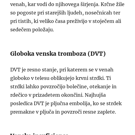
venah, kar vodi do njihovega širjenja. Krčne žile
so pogoste pri starejših ljudeh, nosečnicah ter
pri tistih, ki veliko časa preživijo v stoječem ali
sedečem položaju.
Globoka venska tromboza (DVT)
DVT je resno stanje, pri katerem se v venah
globoko v telesu oblikujejo krvni strdki. Ti
strdki lahko povzročijo bolečine, otekanje in
rdečico v prizadetem okončini. Najhujša
posledica DVT je pljučna embolija, ko se strdek
premakne v pljuča in povzroči resne zaplete.