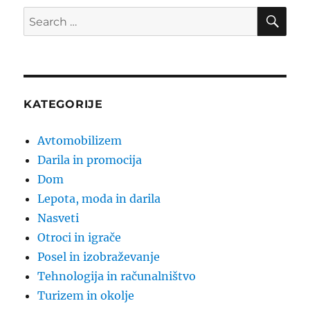
SE
Search
for:
KATEGORIJE
Avtomobilizem
Darila in promocija
Dom
Lepota, moda in darila
Nasveti
Otroci in igrače
Posel in izobraževanje
Tehnologija in računalništvo
Turizem in okolje