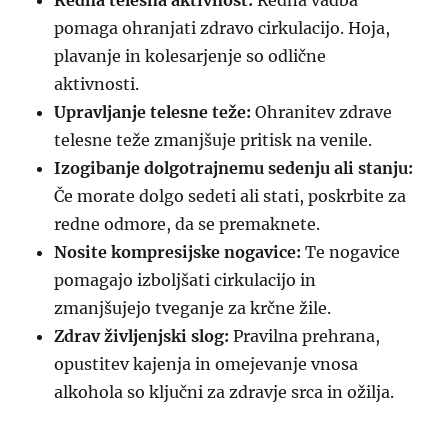
Redna telesna aktivnost:
Redna vadba
pomaga ohranjati zdravo cirkulacijo. Hoja,
plavanje in kolesarjenje so odlične
aktivnosti.
Upravljanje telesne teže:
Ohranitev zdrave
telesne teže zmanjšuje pritisk na venile.
Izogibanje dolgotrajnemu sedenju ali stanju:
Če morate dolgo sedeti ali stati, poskrbite za
redne odmore, da se premaknete.
Nosite kompresijske nogavice:
Te nogavice
pomagajo izboljšati cirkulacijo in
zmanjšujejo tveganje za krčne žile.
Zdrav življenjski slog:
Pravilna prehrana,
opustitev kajenja in omejevanje vnosa
alkohola so ključni za zdravje srca in ožilja.