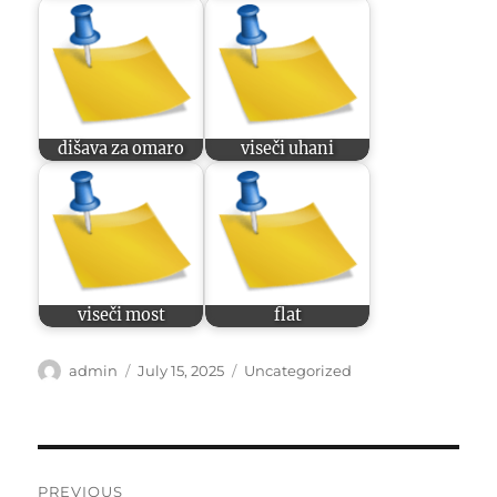
dišava za omaro
viseči uhani
viseči most
flat
Author
Posted
Categories
admin
July 15, 2025
Uncategorized
on
Post
PREVIOUS