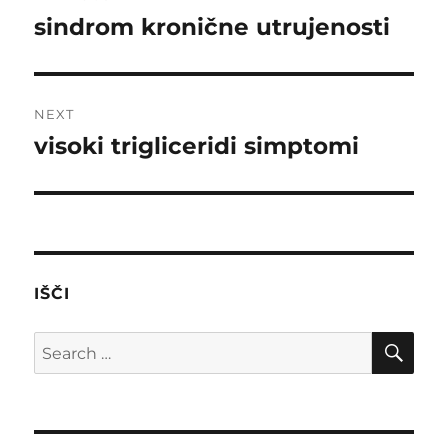
navigation
sindrom kronične utrujenosti
Previous
post:
NEXT
visoki trigliceridi simptomi
Next
post:
IŠČI
SE
Search
for: