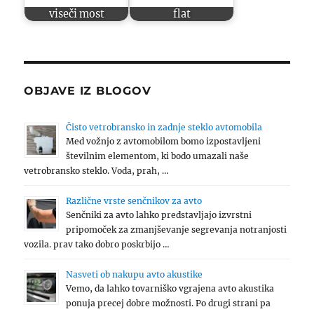
viseči most
flat
OBJAVE IZ BLOGOV
Čisto vetrobransko in zadnje steklo avtomobila
Med vožnjo z avtomobilom bomo izpostavljeni
številnim elementom, ki bodo umazali naše
vetrobransko steklo. Voda, prah, …
Različne vrste senčnikov za avto
Senčniki za avto lahko predstavljajo izvrstni
pripomoček za zmanjševanje segrevanja notranjosti
vozila. prav tako dobro poskrbijo …
Nasveti ob nakupu avto akustike
Vemo, da lahko tovarniško vgrajena avto akustika
ponuja precej dobre možnosti. Po drugi strani pa