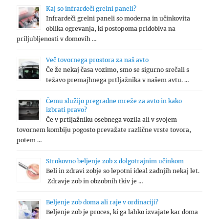
Kaj so infrardeči grelni paneli?
Infrardeči grelni paneli so moderna in učinkovita
oblika ogrevanja, ki postopoma pridobiva na
priljubljenosti v domovih …
Več tovornega prostora za naš avto
Če že nekaj časa vozimo, smo se sigurno srečali s
težavo premajhnega prtljažnika v našem avtu. …
Čemu služijo pregradne mreže za avto in kako
izbrati pravo?
Če v prtljažniku osebnega vozila ali v svojem
tovornem kombiju pogosto prevažate različne vrste tovora,
potem …
Strokovno beljenje zob z dolgotrajnim učinkom
Beli in zdravi zobje so lepotni ideal zadnjih nekaj let.
Zdravje zob in obzobnih tkiv je …
Beljenje zob doma ali raje v ordinaciji?
Beljenje zob je proces, ki ga lahko izvajate kar doma