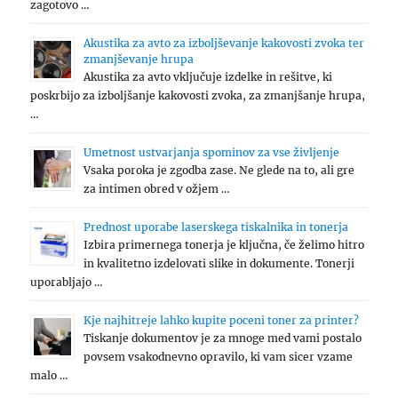
zagotovo …
Akustika za avto za izboljševanje kakovosti zvoka ter
zmanjševanje hrupa
Akustika za avto vključuje izdelke in rešitve, ki
poskrbijo za izboljšanje kakovosti zvoka, za zmanjšanje hrupa,
…
Umetnost ustvarjanja spominov za vse življenje
Vsaka poroka je zgodba zase. Ne glede na to, ali gre
za intimen obred v ožjem …
Prednost uporabe laserskega tiskalnika in tonerja
Izbira primernega tonerja je ključna, če želimo hitro
in kvalitetno izdelovati slike in dokumente. Tonerji
uporabljajo …
Kje najhitreje lahko kupite poceni toner za printer?
Tiskanje dokumentov je za mnoge med vami postalo
povsem vsakodnevno opravilo, ki vam sicer vzame
malo …