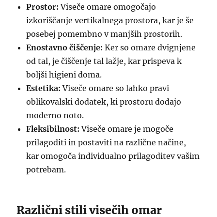
Prostor:
Viseče omare omogočajo
izkoriščanje vertikalnega prostora, kar je še
posebej pomembno v manjših prostorih.
Enostavno čiščenje:
Ker so omare dvignjene
od tal, je čiščenje tal lažje, kar prispeva k
boljši higieni doma.
Estetika:
Viseče omare so lahko pravi
oblikovalski dodatek, ki prostoru dodajo
moderno noto.
Fleksibilnost:
Viseče omare je mogoče
prilagoditi in postaviti na različne načine,
kar omogoča individualno prilagoditev vašim
potrebam.
Različni stili visečih omar