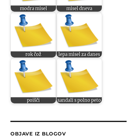
modra misel
misel dneva
rok čož
lepa misel za danes
poišči
sandali s polno peto
OBJAVE IZ BLOGOV