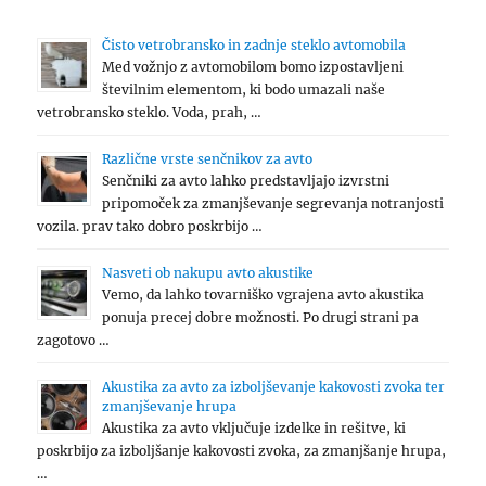
Čisto vetrobransko in zadnje steklo avtomobila
Med vožnjo z avtomobilom bomo izpostavljeni
številnim elementom, ki bodo umazali naše
vetrobransko steklo. Voda, prah, …
Različne vrste senčnikov za avto
Senčniki za avto lahko predstavljajo izvrstni
pripomoček za zmanjševanje segrevanja notranjosti
vozila. prav tako dobro poskrbijo …
Nasveti ob nakupu avto akustike
Vemo, da lahko tovarniško vgrajena avto akustika
ponuja precej dobre možnosti. Po drugi strani pa
zagotovo …
Akustika za avto za izboljševanje kakovosti zvoka ter
zmanjševanje hrupa
Akustika za avto vključuje izdelke in rešitve, ki
poskrbijo za izboljšanje kakovosti zvoka, za zmanjšanje hrupa,
…