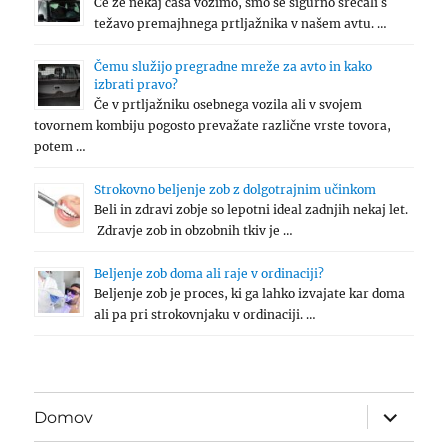
Če že nekaj časa vozimo, smo se sigurno srečali s
težavo premajhnega prtljažnika v našem avtu. …
Čemu služijo pregradne mreže za avto in kako
izbrati pravo?
Če v prtljažniku osebnega vozila ali v svojem
tovornem kombiju pogosto prevažate različne vrste tovora,
potem …
Strokovno beljenje zob z dolgotrajnim učinkom
Beli in zdravi zobje so lepotni ideal zadnjih nekaj let.
Zdravje zob in obzobnih tkiv je …
Beljenje zob doma ali raje v ordinaciji?
Beljenje zob je proces, ki ga lahko izvajate kar doma
ali pa pri strokovnjaku v ordinaciji. …
expand
Domov
child
menu