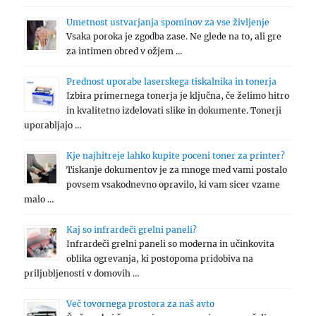
Umetnost ustvarjanja spominov za vse življenje
Vsaka poroka je zgodba zase. Ne glede na to, ali gre
za intimen obred v ožjem …
Prednost uporabe laserskega tiskalnika in tonerja
Izbira primernega tonerja je ključna, če želimo hitro
in kvalitetno izdelovati slike in dokumente. Tonerji
uporabljajo …
Kje najhitreje lahko kupite poceni toner za printer?
Tiskanje dokumentov je za mnoge med vami postalo
povsem vsakodnevno opravilo, ki vam sicer vzame
malo …
Kaj so infrardeči grelni paneli?
Infrardeči grelni paneli so moderna in učinkovita
oblika ogrevanja, ki postopoma pridobiva na
priljubljenosti v domovih …
Več tovornega prostora za naš avto