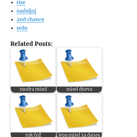
rise
nadaljuj
2nd chance
redo
Related Posts:
modra misel
misel dneva
rok čož
lepa misel za danes