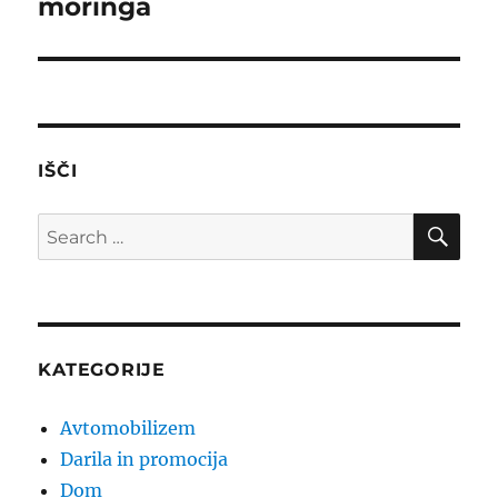
moringa
Next
post:
IŠČI
SE
Search
for:
KATEGORIJE
Avtomobilizem
Darila in promocija
Dom