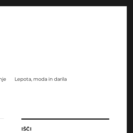
nje
Lepota, moda in darila
IŠČI