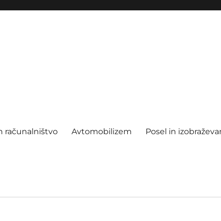
n računalništvo
Avtomobilizem
Posel in izobraževa