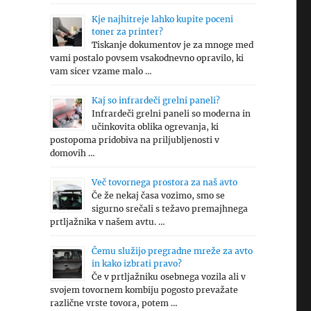
Kje najhitreje lahko kupite poceni
toner za printer?
Tiskanje dokumentov je za mnoge med
vami postalo povsem vsakodnevno opravilo, ki
vam sicer vzame malo …
Kaj so infrardeči grelni paneli?
Infrardeči grelni paneli so moderna in
učinkovita oblika ogrevanja, ki
postopoma pridobiva na priljubljenosti v
domovih …
Več tovornega prostora za naš avto
Če že nekaj časa vozimo, smo se
sigurno srečali s težavo premajhnega
prtljažnika v našem avtu. …
Čemu služijo pregradne mreže za avto
in kako izbrati pravo?
Če v prtljažniku osebnega vozila ali v
svojem tovornem kombiju pogosto prevažate
različne vrste tovora, potem …