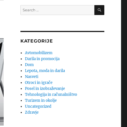
SEARCH
Search
for:
KATEGORIJE
Avtomobilizem
Darila in promocija
Dom
Lepota, moda in darila
Nasveti
Otroci in igrače
Posel in izobraževanje
Tehnologija in računalništvo
Turizem in okolje
Uncategorized
Zdravje