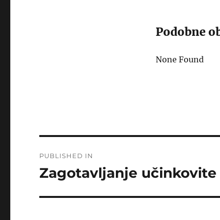
Podobne ob
None Found
Post
PUBLISHED IN
navigation
Zagotavljanje učinkovite