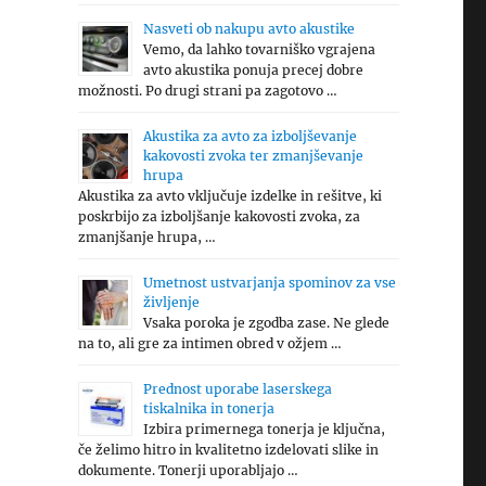
Nasveti ob nakupu avto akustike
Vemo, da lahko tovarniško vgrajena
avto akustika ponuja precej dobre
možnosti. Po drugi strani pa zagotovo …
Akustika za avto za izboljševanje
kakovosti zvoka ter zmanjševanje
hrupa
Akustika za avto vključuje izdelke in rešitve, ki
poskrbijo za izboljšanje kakovosti zvoka, za
zmanjšanje hrupa, …
Umetnost ustvarjanja spominov za vse
življenje
Vsaka poroka je zgodba zase. Ne glede
na to, ali gre za intimen obred v ožjem …
Prednost uporabe laserskega
tiskalnika in tonerja
Izbira primernega tonerja je ključna,
če želimo hitro in kvalitetno izdelovati slike in
dokumente. Tonerji uporabljajo …