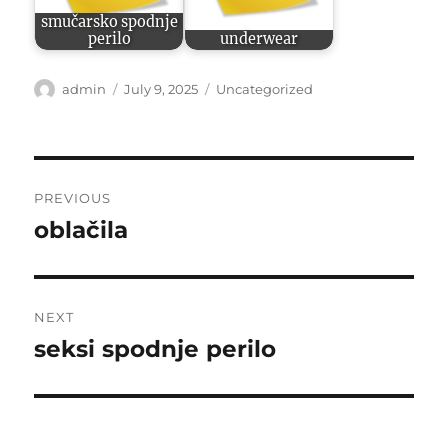
smučarsko spodnje
perilo
underwear
Author
Posted
Categories
admin
July 9, 2025
Uncategorized
on
Post
PREVIOUS
navigation
oblačila
Previous
post:
NEXT
seksi spodnje perilo
Next
post: