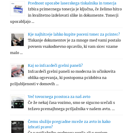
Prednost uporabe laserskega tiskalnika in tonerja
Izbira primernega tonerja je ključna, če želimo hitro
in kvalitetno izdelovati slike in dokumente. Tonerji
uporabljajo …
Kje najhitreje lahko kupite poceni toner za printer?
Tiskanje dokumentov je za mnoge med vami postalo
povsem vsakodnevno opravilo, ki vam sicer vzame
malo …
Kaj so infrardeči grelni paneli?
Infrardeči grelni paneli so moderna in učinkovita
oblika ogrevanja, ki postopoma pridobiva na
priljubljenosti v domovih …
Več tovornega prostora za naš avto
Če že nekaj časa vozimo, smo se sigurno srečali s
težavo premajhnega prtljažnika v našem avtu. …
Čemu služijo pregradne mreže za avto in kako
izbrati pravo?
Če v prtljažniku osebnega vozila ali v svojem