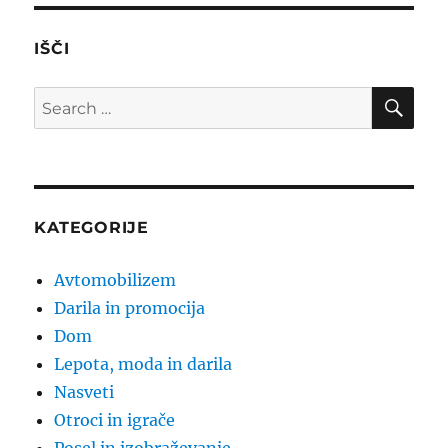
IŠČI
SE
Search
for:
KATEGORIJE
Avtomobilizem
Darila in promocija
Dom
Lepota, moda in darila
Nasveti
Otroci in igrače