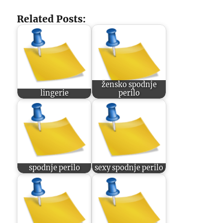
Related Posts:
žensko spodnje
lingerie
perilo
spodnje perilo
sexy spodnje perilo