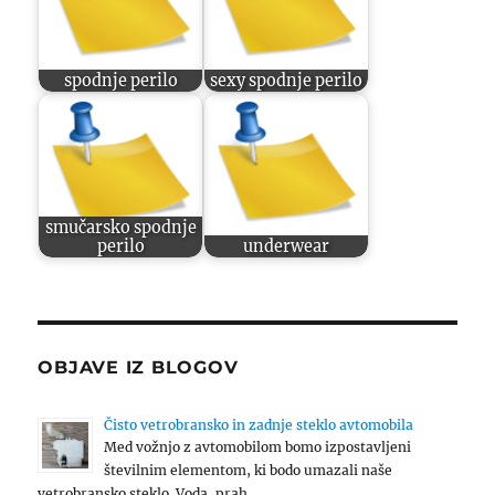
spodnje perilo
sexy spodnje perilo
smučarsko spodnje
perilo
underwear
OBJAVE IZ BLOGOV
Čisto vetrobransko in zadnje steklo avtomobila
Med vožnjo z avtomobilom bomo izpostavljeni
številnim elementom, ki bodo umazali naše
vetrobransko steklo. Voda, prah, …