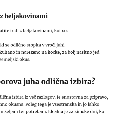
 z beljakovinami
tite tudi z beljakovinami, kot so:
, ki se odlično stopita v vroči juhi.
kuhano in narezano na kocke, za bolj nasitno jed.
zemeljski okus.
porova juha odlična izbira?
lična izbira iz več razlogov. Je enostavna za pripravo,
emno okusna. Poleg tega je vsestranska in jo lahko
im željam ter potrebam. Idealna je za zimske dni, ko