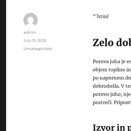
“`html
Author
admin
Zelo do
Posted
July 15, 2025
on
Categories
Uncategorized
Porova juha je en
objem topline in 
po napornem dnev
dobrodošla. V te
porovo juho, nje
postreči. Pripra
Izvor in 