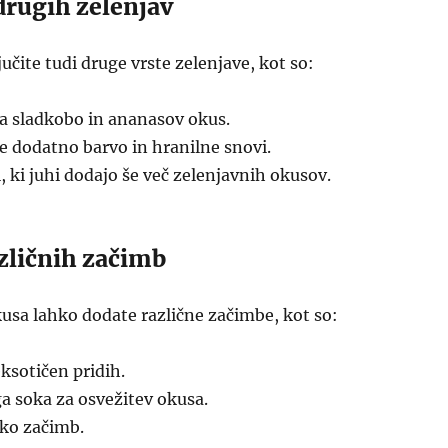
drugih zelenjav
učite tudi druge vrste zelenjave, kot so:
a sladkobo in ananasov okus.
e dodatno barvo in hranilne snovi.
, ki juhi dodajo še več zelenjavnih okusov.
zličnih začimb
kusa lahko dodate različne začimbe, kot so:
eksotičen pridih.
a soka za osvežitev okusa.
iko začimb.