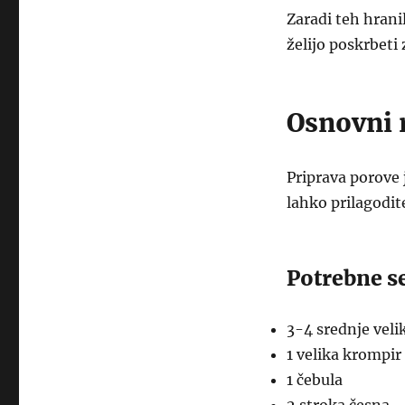
Zaradi teh hranil
želijo poskrbeti 
Osnovni 
Priprava porove j
lahko prilagodit
Potrebne s
3-4 srednje velik
1 velika krompir
1 čebula