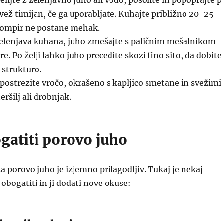
elijte z zelenjavno juho ali vodo, posolite in popoprajte 
vež timijan, če ga uporabljate. Kuhajte približno 20-25
rompir ne postane mehak.
elenjava kuhana, juho zmešajte s paličnim mešalnikom
e. Po želji lahko juho precedite skozi fino sito, da dobit
 strukturo.
postrezite vročo, okrašeno s kapljico smetane in svežimi
teršilj ali drobnjak.
gatiti porovo juho
a porovo juho je izjemno prilagodljiv. Tukaj je nekaj
 obogatiti in ji dodati nove okuse: