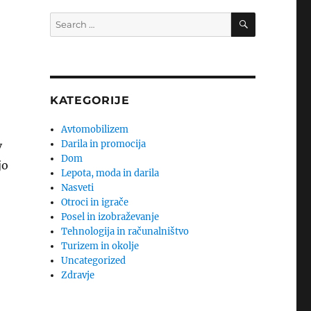
SEARCH
Search
for:
KATEGORIJE
Avtomobilizem
Darila in promocija
v
Dom
jo
Lepota, moda in darila
Nasveti
Otroci in igrače
Posel in izobraževanje
Tehnologija in računalništvo
Turizem in okolje
Uncategorized
Zdravje