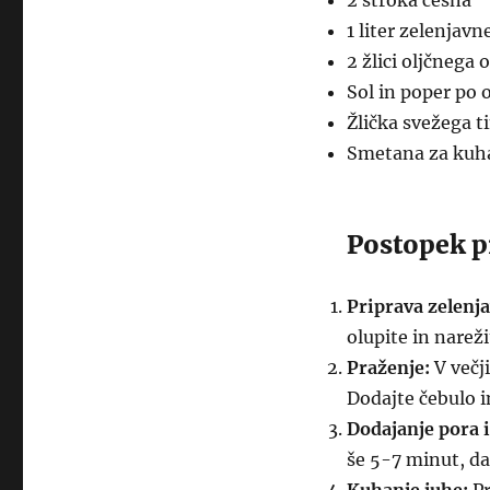
2 stroka česna
1 liter zelenjavn
2 žlici oljčnega o
Sol in poper po 
Žlička svežega 
Smetana za kuha
Postopek p
Priprava zelenja
olupite in narež
Praženje:
V večji
Dodajte čebulo i
Dodajanje pora 
še 5-7 minut, da