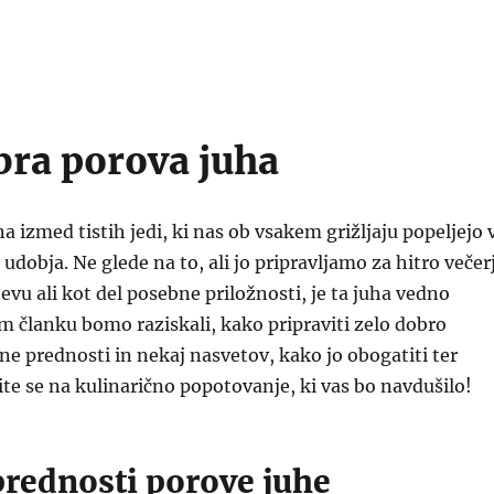
bra porova juha
a izmed tistih jedi, ki nas ob vsakem grižljaju popeljejo 
udobja. Ne glede na to, ali jo pripravljamo za hitro večer
u ali kot del posebne priložnosti, je ta juha vedno
m članku bomo raziskali, kako pripraviti zelo dobro
ne prednosti in nekaj nasvetov, kako jo obogatiti ter
vite se na kulinarično popotovanje, ki vas bo navdušilo!
prednosti porove juhe