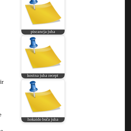
piscancja juha
kostna juha recept
ir
e
hokaido buča juha