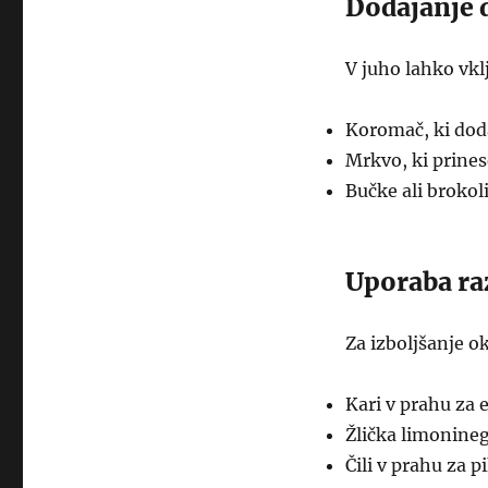
Dodajanje 
V juho lahko vklj
Koromač, ki dod
Mrkvo, ki prines
Bučke ali brokoli
Uporaba ra
Za izboljšanje o
Kari v prahu za 
Žlička limonineg
Čili v prahu za p