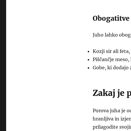
Obogatitve
Juho lahko oboga
Kozji sir ali feta
Piščančje meso, 
Gobe, ki dodajo 
Zakaj je 
Porova juha je od
hranljiva in izj
prilagodite svoj