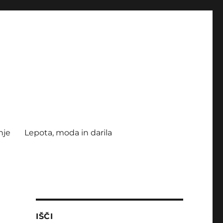
nje
Lepota, moda in darila
IŠČI