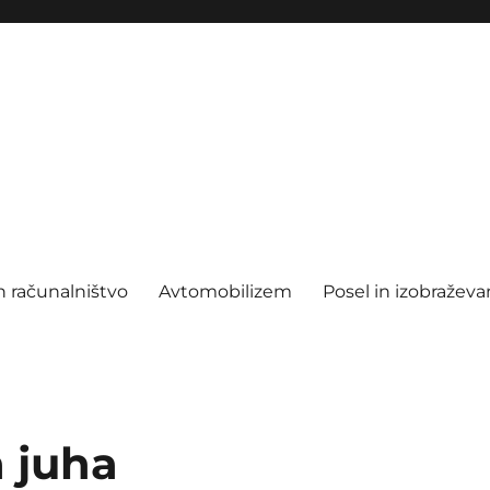
n računalništvo
Avtomobilizem
Posel in izobraževa
 juha