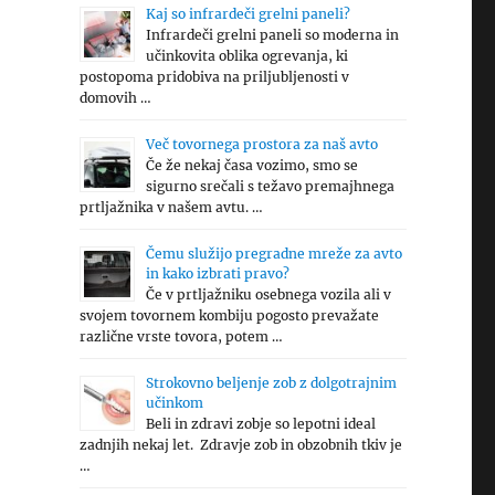
Kaj so infrardeči grelni paneli?
Infrardeči grelni paneli so moderna in
učinkovita oblika ogrevanja, ki
postopoma pridobiva na priljubljenosti v
domovih …
Več tovornega prostora za naš avto
Če že nekaj časa vozimo, smo se
sigurno srečali s težavo premajhnega
prtljažnika v našem avtu. …
Čemu služijo pregradne mreže za avto
in kako izbrati pravo?
Če v prtljažniku osebnega vozila ali v
svojem tovornem kombiju pogosto prevažate
različne vrste tovora, potem …
Strokovno beljenje zob z dolgotrajnim
učinkom
Beli in zdravi zobje so lepotni ideal
zadnjih nekaj let. Zdravje zob in obzobnih tkiv je
…