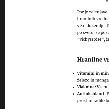
Por je zelenjava
hranilnih vredno
v Sredozemlju. D
po svetu, še pose
“vichyssoise”, i
Hranilne v
Vitamini in mine
železo in manga
Vlaknine:
Vsebuj
Antioksidanti:
P
prostim radikal