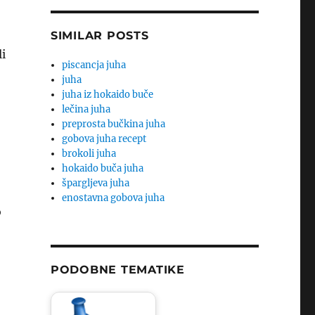
SIMILAR POSTS
li
piscancja juha
juha
juha iz hokaido buče
lečina juha
preprosta bučkina juha
gobova juha recept
brokoli juha
hokaido buča juha
špargljeva juha
enostavna gobova juha
o
PODOBNE TEMATIKE