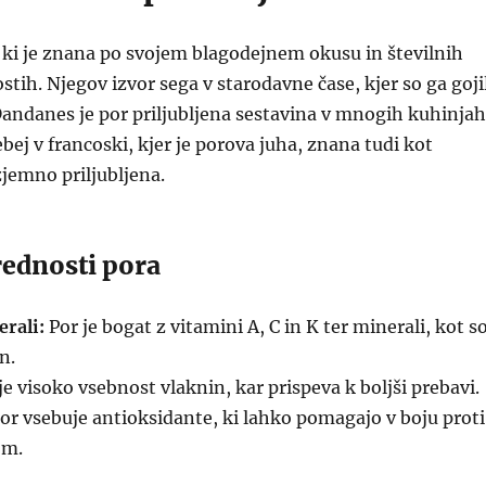
, ki je znana po svojem blagodejnem okusu in številnih
stih. Njegov izvor sega v starodavne čase, kjer so ga goji
andanes je por priljubljena sestavina v mnogih kuhinjah
bej v francoski, kjer je porova juha, znana tudi kot
zjemno priljubljena.
rednosti pora
rali:
Por je bogat z vitamini A, C in K ter minerali, kot s
n.
e visoko vsebnost vlaknin, kar prispeva k boljši prebavi.
or vsebuje antioksidante, ki lahko pomagajo v boju proti
om.