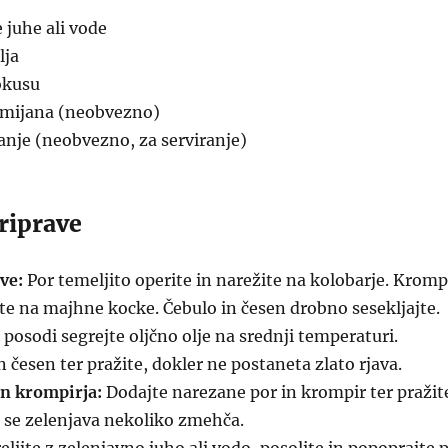
e juhe ali vode
lja
okusu
timijana (neobvezno)
nje (neobvezno, za serviranje)
riprave
ve:
Por temeljito operite in narežite na kolobarje. Kromp
ite na majhne kocke. Čebulo in česen drobno sesekljajte.
 posodi segrejte oljčno olje na srednji temperaturi.
n česen ter pražite, dokler ne postaneta zlato rjava.
in krompirja:
Dodajte narezane por in krompir ter pražit
 se zelenjava nekoliko zmehča.