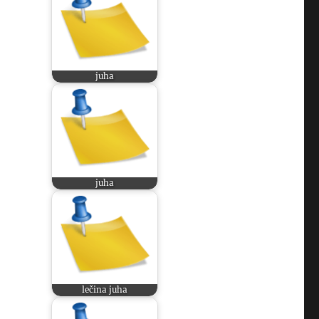
juha
juha
lečina juha