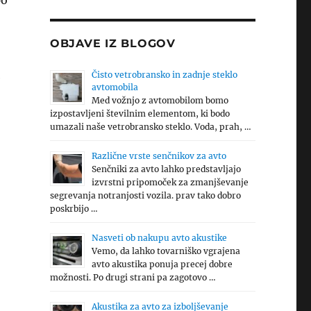
po
OBJAVE IZ BLOGOV
Čisto vetrobransko in zadnje steklo
e
avtomobila
Med vožnjo z avtomobilom bomo
izpostavljeni številnim elementom, ki bodo
umazali naše vetrobransko steklo. Voda, prah, …
Različne vrste senčnikov za avto
Senčniki za avto lahko predstavljajo
izvrstni pripomoček za zmanjševanje
segrevanja notranjosti vozila. prav tako dobro
poskrbijo …
Nasveti ob nakupu avto akustike
Vemo, da lahko tovarniško vgrajena
avto akustika ponuja precej dobre
možnosti. Po drugi strani pa zagotovo …
Akustika za avto za izboljševanje