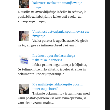
kakovosti zvoka ter zmanjševanje
hrupa
Akustika za avto vključuje izdelke in rešitve, ki
poskrbijo za izboljšanje kakovosti zvoka, za
zmanjšanje hrupa, …
Umetnost ustvarjanja spominov za vse
življenje
Vsaka poroka je zgodba zase. Ne glede
na to, ali gre za intimen obred v ožjem …
Prednost uporabe laserskega
tiskalnika in tonerja
Izbira primernega tonerja je ključna,
če želimo hitro in kvalitetno izdelovati slike in
dokumente. Tonerji uporabljajo …
Kje najhitreje lahko kupite poceni
toner za printer?
Tiskanje dokumentov je za mnoge med
vami postalo povsem vsakodnevno opravilo, ki
vam sicer vzame malo …