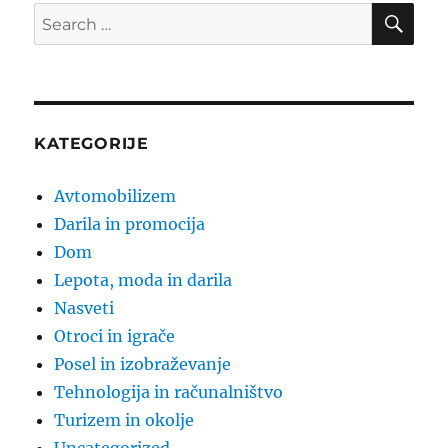
SE
Search
for:
KATEGORIJE
Avtomobilizem
Darila in promocija
Dom
Lepota, moda in darila
Nasveti
Otroci in igrače
Posel in izobraževanje
Tehnologija in računalništvo
Turizem in okolje