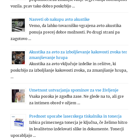
vozila. prav tako dobro poskrbijo …
Nasveti ob nakupu avto akustike
Vemo, da lahko tovarniško vgrajena avto akustika
ponuja precej dobre možnosti. Po drugi strani pa
zagotovo …
Akustika za avto za izboljševanje kakovosti zvoka ter
zmanjševanje hrupa
Akustika za avto vključuje izdelke in rešitve, ki
poskrbijo za izboljšanje kakovosti zvoka, za zmanjšanje hrupa,
…
Umetnost ustvarjanja spominov za vse življenje
Vsaka poroka je zgodba zase. Ne glede na to, ali gre
za intimen obred v ožjem …
Prednost uporabe laserskega tiskalnika in tonerja
Izbira primernega tonerja je ključna, če želimo hitro
in kvalitetno izdelovati slike in dokumente. Tonerji
uporabljajo …