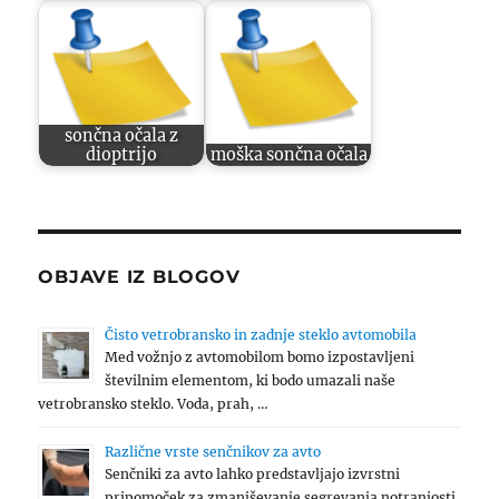
sončna očala z
dioptrijo
moška sončna očala
OBJAVE IZ BLOGOV
Čisto vetrobransko in zadnje steklo avtomobila
Med vožnjo z avtomobilom bomo izpostavljeni
številnim elementom, ki bodo umazali naše
vetrobransko steklo. Voda, prah, …
Različne vrste senčnikov za avto
Senčniki za avto lahko predstavljajo izvrstni
pripomoček za zmanjševanje segrevanja notranjosti