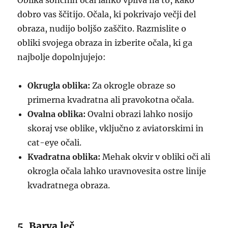
Oblika sončnih očal lahko vpliva na to, kako
dobro vas ščitijo. Očala, ki pokrivajo večji del
obraza, nudijo boljšo zaščito. Razmislite o
obliki svojega obraza in izberite očala, ki ga
najbolje dopolnjujejo:
Okrugla oblika:
Za okrogle obraze so
primerna kvadratna ali pravokotna očala.
Ovalna oblika:
Ovalni obrazi lahko nosijo
skoraj vse oblike, vključno z aviatorskimi in
cat-eye očali.
Kvadratna oblika:
Mehak okvir v obliki oči ali
okrogla očala lahko uravnovesita ostre linije
kvadratnega obraza.
5. Barva leč