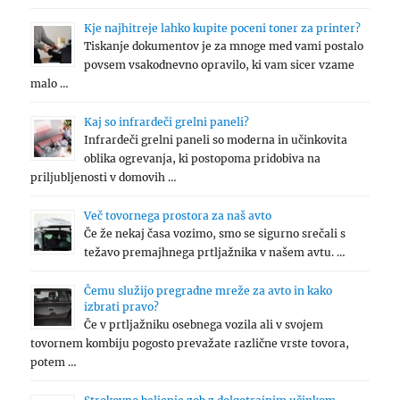
Kje najhitreje lahko kupite poceni toner za printer?
Tiskanje dokumentov je za mnoge med vami postalo
povsem vsakodnevno opravilo, ki vam sicer vzame
malo …
Kaj so infrardeči grelni paneli?
Infrardeči grelni paneli so moderna in učinkovita
oblika ogrevanja, ki postopoma pridobiva na
priljubljenosti v domovih …
Več tovornega prostora za naš avto
Če že nekaj časa vozimo, smo se sigurno srečali s
težavo premajhnega prtljažnika v našem avtu. …
Čemu služijo pregradne mreže za avto in kako
izbrati pravo?
Če v prtljažniku osebnega vozila ali v svojem
tovornem kombiju pogosto prevažate različne vrste tovora,
potem …