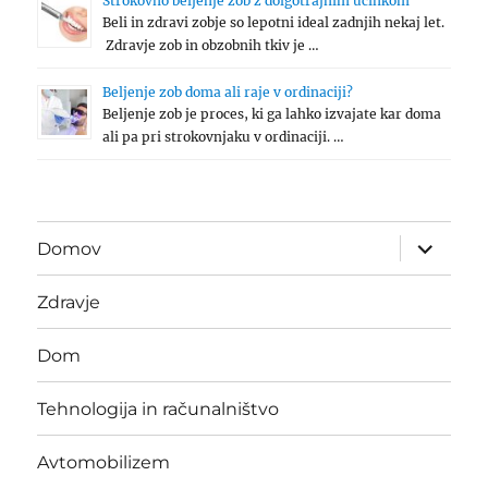
Strokovno beljenje zob z dolgotrajnim učinkom
Beli in zdravi zobje so lepotni ideal zadnjih nekaj let.
Zdravje zob in obzobnih tkiv je …
Beljenje zob doma ali raje v ordinaciji?
Beljenje zob je proces, ki ga lahko izvajate kar doma
ali pa pri strokovnjaku v ordinaciji. …
expand
Domov
child
menu
Zdravje
Dom
Tehnologija in računalništvo
Avtomobilizem