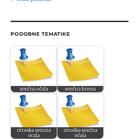
PODOBNE TEMATIKE
sončna očala
sončna krema
otroska soncna
otroška sončna
ocala
očala