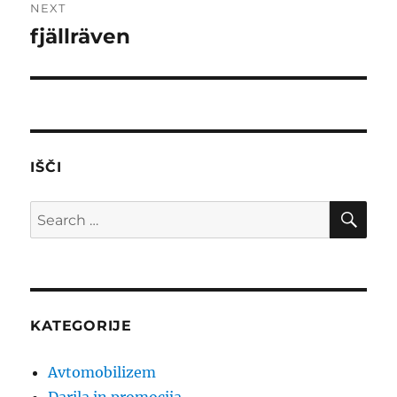
NEXT
fjällräven
Next
post:
IŠČI
SE
Search
for:
KATEGORIJE
Avtomobilizem