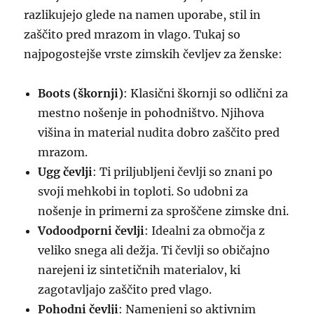
razlikujejo glede na namen uporabe, stil in
zaščito pred mrazom in vlago. Tukaj so
najpogostejše vrste zimskih čevljev za ženske:
Boots (škornji)
: Klasični škornji so odlični za
mestno nošenje in pohodništvo. Njihova
višina in material nudita dobro zaščito pred
mrazom.
Ugg čevlji
: Ti priljubljeni čevlji so znani po
svoji mehkobi in toploti. So udobni za
nošenje in primerni za sproščene zimske dni.
Vodoodporni čevlji
: Idealni za območja z
veliko snega ali dežja. Ti čevlji so običajno
narejeni iz sintetičnih materialov, ki
zagotavljajo zaščito pred vlago.
Pohodni čevlji
: Namenjeni so aktivnim