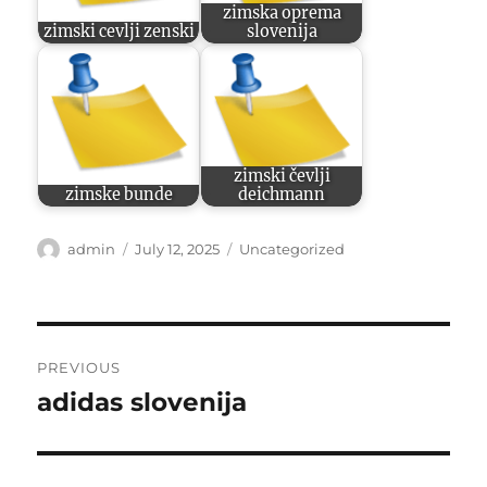
zimska oprema
zimski cevlji zenski
slovenija
zimski čevlji
zimske bunde
deichmann
Author
Posted
Categories
admin
July 12, 2025
Uncategorized
on
Post
PREVIOUS
navigation
adidas slovenija
Previous
post: