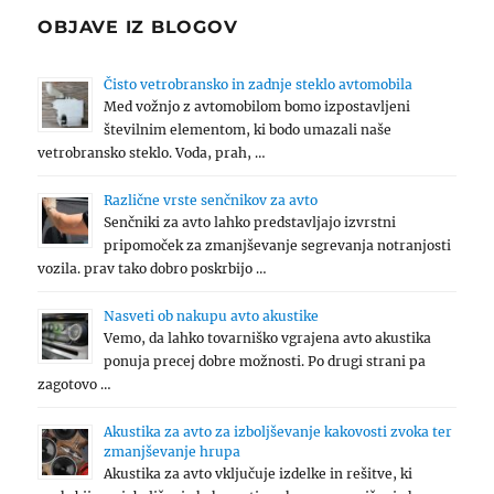
OBJAVE IZ BLOGOV
Čisto vetrobransko in zadnje steklo avtomobila
Med vožnjo z avtomobilom bomo izpostavljeni
številnim elementom, ki bodo umazali naše
vetrobransko steklo. Voda, prah, …
Različne vrste senčnikov za avto
Senčniki za avto lahko predstavljajo izvrstni
pripomoček za zmanjševanje segrevanja notranjosti
vozila. prav tako dobro poskrbijo …
Nasveti ob nakupu avto akustike
Vemo, da lahko tovarniško vgrajena avto akustika
ponuja precej dobre možnosti. Po drugi strani pa
zagotovo …
Akustika za avto za izboljševanje kakovosti zvoka ter
zmanjševanje hrupa
Akustika za avto vključuje izdelke in rešitve, ki