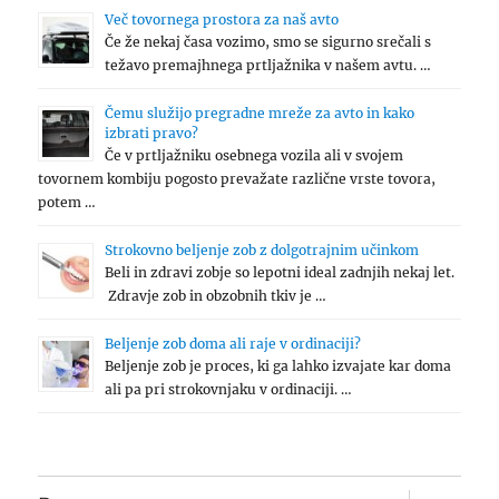
Več tovornega prostora za naš avto
Če že nekaj časa vozimo, smo se sigurno srečali s
težavo premajhnega prtljažnika v našem avtu. …
Čemu služijo pregradne mreže za avto in kako
izbrati pravo?
Če v prtljažniku osebnega vozila ali v svojem
tovornem kombiju pogosto prevažate različne vrste tovora,
potem …
Strokovno beljenje zob z dolgotrajnim učinkom
Beli in zdravi zobje so lepotni ideal zadnjih nekaj let.
Zdravje zob in obzobnih tkiv je …
Beljenje zob doma ali raje v ordinaciji?
Beljenje zob je proces, ki ga lahko izvajate kar doma
ali pa pri strokovnjaku v ordinaciji. …
expand