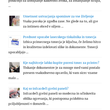
poskrbijo za izboljšanje kakovosti zvoka, za zmanjšanje hrupa,
…
Umetnost ustvarjanja spominov za vse življenje
Vsaka poroka je zgodba zase. Ne glede na to, ali gre
za intimen obred v ožjem …
Prednost uporabe laserskega tiskalnika in tonerja
Izbira primernega tonerja je ključna, če želimo hitro
in kvalitetno izdelovati slike in dokumente. Tonerji
uporabljajo …
Kje najhitreje lahko kupite poceni toner za printer?
Tiskanje dokumentov je za mnoge med vami postalo
povsem vsakodnevno opravilo, ki vam sicer vzame
malo …
Kaj so infrardeči grelni paneli?
Infrardeči grelni paneli so moderna in učinkovita
oblika ogrevanja, ki postopoma pridobiva na
priljubljenosti v domovih …