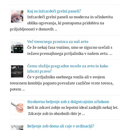
Kaj so infrardeči grelni paneli?
Infrardeči grelni paneli so moderna in učinkovita
oblika ogrevanja, ki postopoma pridobiva na
priljubljenosti v domovih …
Več tovornega prostora za naš avto
Če že nekaj časa vozimo, smo se sigurno srečali s
težavo premajhnega prtljažnika v našem avtu. …
Čemu služijo pregradne mreže za avto in kako
izbrati pravo?
Če v prtljažniku osebnega vozila ali v svojem
tovornem kombiju pogosto prevažate različne vrste tovora,
potem …
Strokovno beljenje zob z dolgotrajnim učinkom
Beli in zdravi zobje so lepotni ideal zadnjih nekaj let.
Zdravje zob in obzobnih tkiv je …
Beljenje zob doma ali raje v ordinaciji?