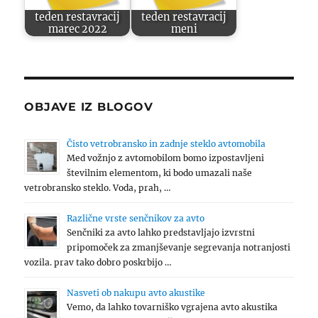
teden restavracij
teden restavracij
marec 2022
meni
OBJAVE IZ BLOGOV
Čisto vetrobransko in zadnje steklo avtomobila
Med vožnjo z avtomobilom bomo izpostavljeni
številnim elementom, ki bodo umazali naše
vetrobransko steklo. Voda, prah, …
Različne vrste senčnikov za avto
Senčniki za avto lahko predstavljajo izvrstni
pripomoček za zmanjševanje segrevanja notranjosti
vozila. prav tako dobro poskrbijo …
Nasveti ob nakupu avto akustike
Vemo, da lahko tovarniško vgrajena avto akustika