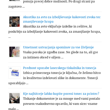
ponuja precej dobre možnosti. Po drugi strani pa
zagotovo …
Akustika za avto za izboljševanje kakovosti zvoka ter
zmanjševanje hrupa
Akustika za avto vključuje izdelke in rešitve, ki
poskrbijo za izboljšanje kakovosti zvoka, za zmanjšanje hrupa,
…
Umetnost ustvarjanja spominov za vse življenje
Vsaka poroka je zgodba zase. Ne glede na to, ali gre
za intimen obred v ožjem …
Prednost uporabe laserskega tiskalnika in tonerja
Izbira primernega tonerja je ključna, če želimo hitro
in kvalitetno izdelovati slike in dokumente. Tonerji
uporabljajo …
Kje najhitreje lahko kupite poceni toner za printer?
Tiskanje dokumentov je za mnoge med vami postalo
povsem vsakodnevno opravilo, ki vam sicer vzame
malo …