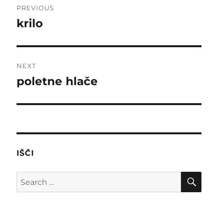
PREVIOUS
navigation
krilo
Previous
post:
NEXT
poletne hlače
Next
post:
IŠČI
SE
Search
for: