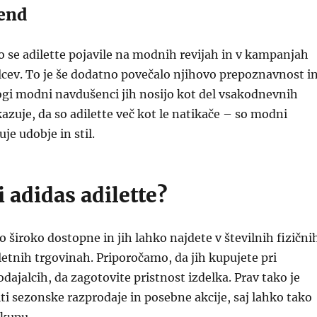
rend
so se adilette pojavile na modnih revijah in v kampanjah
cev. To je še dodatno povečalo njihovo prepoznavnost i
ogi modni navdušenci jih nosijo kot del vsakodnevnih
kazuje, da so adilette več kot le natikače – so modni
uje udobje in stil.
i adidas adilette?
o široko dostopne in jih lahko najdete v številnih fizični
letnih trgovinah. Priporočamo, da jih kupujete pri
dajalcih, da zagotovite pristnost izdelka. Prav tako je
i sezonske razprodaje in posebne akcije, saj lahko tako