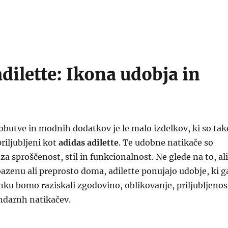
dilette: Ikona udobja in
obutve in modnih dodatkov je le malo izdelkov, ki so tak
riljubljeni kot
adidas adilette
. Te udobne natikače so
za sproščenost, stil in funkcionalnost. Ne glede na to, ali
 bazenu ali preprosto doma, adilette ponujajo udobje, ki g
anku bomo raziskali zgodovino, oblikovanje, priljubljenos
endarnh natikačev.