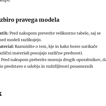
akupu.
 izbiro pravega modela
stih:
Pred nakupom preverite velikostno tabelo, saj se
med modeli razlikujejo.
aterial:
Razmislite o tem, kje in kako boste natikače
različni materiali ponujajo različne prednosti.
Pred nakupom preberite mnenja drugih uporabnikov, d
jšo predstavo o udobju in vzdržljivosti posameznih
k