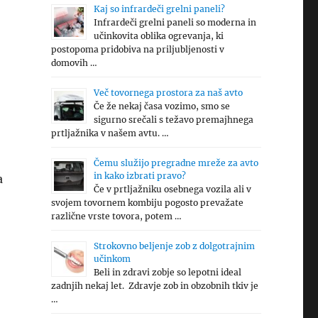
Kaj so infrardeči grelni paneli?
Infrardeči grelni paneli so moderna in
učinkovita oblika ogrevanja, ki
postopoma pridobiva na priljubljenosti v
domovih …
Več tovornega prostora za naš avto
Če že nekaj časa vozimo, smo se
sigurno srečali s težavo premajhnega
prtljažnika v našem avtu. …
Čemu služijo pregradne mreže za avto
in kako izbrati pravo?
a
Če v prtljažniku osebnega vozila ali v
svojem tovornem kombiju pogosto prevažate
različne vrste tovora, potem …
Strokovno beljenje zob z dolgotrajnim
učinkom
Beli in zdravi zobje so lepotni ideal
zadnjih nekaj let. Zdravje zob in obzobnih tkiv je
…