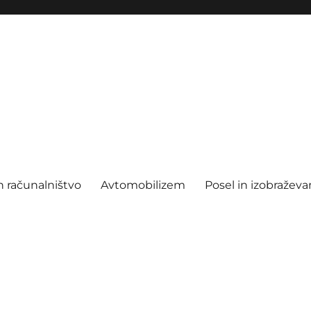
n računalništvo
Avtomobilizem
Posel in izobraževa