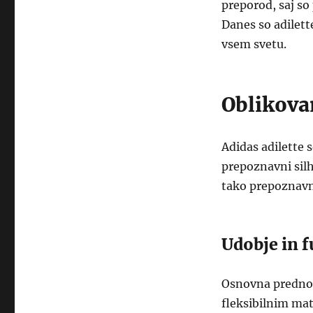
preporod, saj so
Danes so adilette
vsem svetu.
Oblikovan
Adidas adilette
prepoznavni silh
tako prepoznavn
Udobje in 
Osnovna prednos
fleksibilnim mate