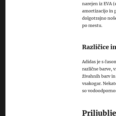
narejen iz EVA (e
amortizacijo in 
dolgotrajno nošen
po mestu.
Različice i
Adidas je s časom
različne barve, 
živahnih barv in
vsakogar. Nekate
so vodoodpornost
Priljublj