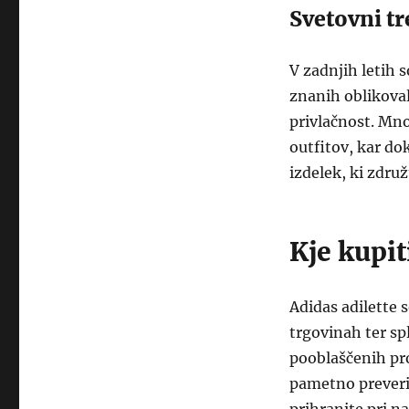
Svetovni t
V zadnjih letih 
znanih oblikoval
privlačnost. Mn
outfitov, kar do
izdelek, ki združ
Kje kupit
Adidas adilette s
trgovinah ter sp
pooblaščenih pro
pametno preverit