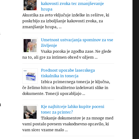
kakovosti zvoka ter zmanjševanje
hrupa
Akustika za avto vključuje izdelke in rešitve, ki
poskrbijo za izboljšanje kakovosti zvoka, za
zmanjšanje hrupa, …
n
Umetnost ustvarjanja spominov za vse
življenje
Vsaka poroka je zgodba zase. Ne glede
na to, ali gre za intimen obred v ožjem …
Prednost uporabe laserskega
tiskalnika in tonerja
Izbira primernega tonerja je ključna,
če želimo hitro in kvalitetno izdelovati slike in
dokumente. Tonerji uporabljajo …
h
Kje najhitreje lahko kupite poceni
toner za printer?
Tiskanje dokumentov je za mnoge med
vami postalo povsem vsakodnevno opravilo, ki
vam sicer vzame malo …