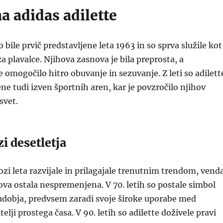
a adidas adilette
o bile prvič predstavljene leta 1963 in so sprva služile kot
a plavalce. Njihova zasnova je bila preprosta, a
e omogočilo hitro obuvanje in sezuvanje. Z leti so adilett
ene tudi izven športnih aren, kar je povzročilo njihov
svet.
i desetletja
kozi leta razvijale in prilagajale trenutnim trendom, vend
va ostala nespremenjena. V 70. letih so postale simbol
 udobja, predvsem zaradi svoje široke uporabe med
itelji prostega časa. V 90. letih so adilette doživele pravi