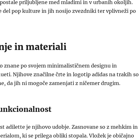
 postale priljubljene med mladimi in v urbanih okoljih.
 del pop kulture in jih nosijo zvezdniki ter vplivneži po
je in materiali
 so znane po svojem minimalističnem designu in
ueti. Njihove značilne črte in logotip adidas na trakih so
e, da jih ni mogoče zamenjati z ničemer drugim.
funkcionalnost
t adilette je njihovo udobje. Zasnovane so z mehkim in
rialom, ki se prilega obliki stopala. Vložek je običajno