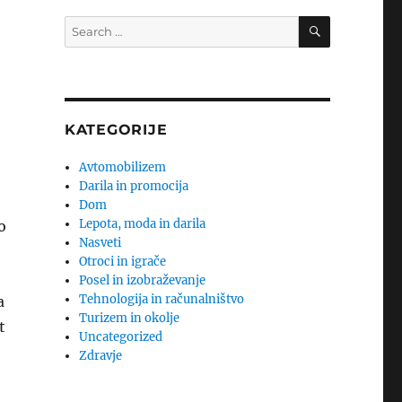
SEARCH
Search
for:
KATEGORIJE
Avtomobilizem
Darila in promocija
Dom
Lepota, moda in darila
o
Nasveti
Otroci in igrače
Posel in izobraževanje
Tehnologija in računalništvo
a
Turizem in okolje
t
Uncategorized
Zdravje