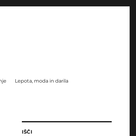
nje
Lepota, moda in darila
IŠČI