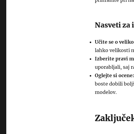
prihranite pri n
Nasveti za
Učite se o veliko
lahko velikosti 
Izberite pravi m
uporabljali, saj 
Oglejte si ocene:
boste dobili bol
modelov.
Zaključe