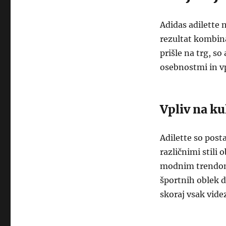
Adidas adilette n
rezultat kombina
prišle na trg, so
osebnostmi in vp
Vpliv na k
Adilette so post
različnimi stili 
modnim trendom, 
športnih oblek d
skoraj vsak vide