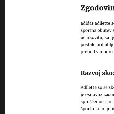
Zgodovin
adidas adilette s
športna obutev z
učinkovita, kar j
postale priljublj
prehod v modni 
Razvoj skoz
Adilette so se s
je osnovna zasno
sproščenosti in
športniki in ljub