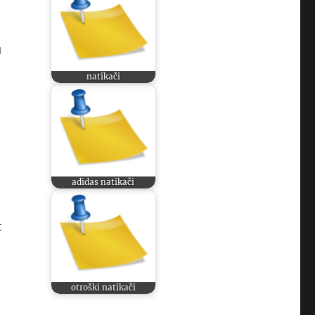
u
natikači
adidas natikači
t
otroški natikači