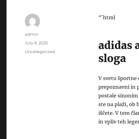
“`html
Author
admin
adidas a
Posted
July 9, 2025
on
Categories
Uncategorized
sloga
V svetu športne 
prepoznavni in p
postale sinonim 
ste na plaži, ob
iščete. V tem čl
in vpliv teh leg