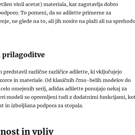
tilen vinil acetat) materiala, kar zagotavlja dobro
podporo. To pomeni, da so adilette primerne za
je, ne glede na to, ali jih nosite na plaži ali na sprehod
n prilagoditve
 predstavil različne različice adilette, ki vključujejo
vzorce in materiale. Od klasičnih črno-belih modelov do
 celo omejenih serij, adidas adilette ponujajo nekaj za
ri modeli so opremljeni tudi z dodatnimi funkcijami, ko
 in izboljšana podpora za stopala.
enost in vpliv