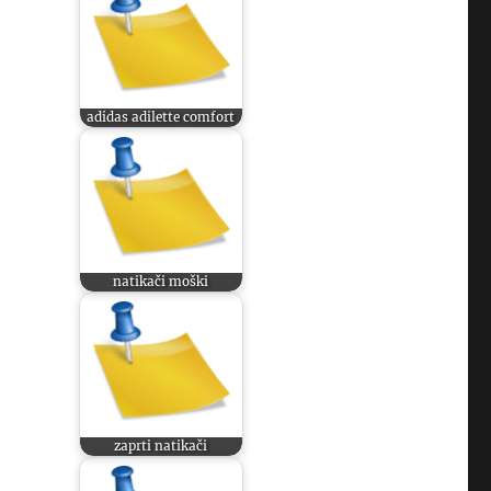
adidas adilette comfort
natikači moški
zaprti natikači