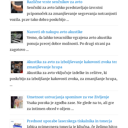
Različne vrste senčnikov za avto
Senčniki za avto lahko predstavljajo izvrstni
pripomoček za zmanjševanje segrevanja notranjosti
vozila. prav tako dobro poskrbijo …
Nasveti ob nakupu avto akustike
Vemo, da lahko tovarniško vgrajena avto akustika
ponuja precej dobre možnosti. Po drugi strani pa
zagotovo …
Akustika za avto za izboljševanje kakovosti zvoka ter
zmanjševanje hrupa
Akustika za avto vključuje izdelke in rešitve, ki
poskrbijo za izboljšanje kakovosti zvoka, za zmanjšanje hrupa,
…
Umetnost ustvarjanja spominov za vse življenje
Vsaka poroka je zgodba zase. Ne glede na to, ali gre
za intimen obred v ožjem …
Prednost uporabe laserskega tiskalnika in tonerja
Izbira primernega tonerja je ključna, če želimo hitro