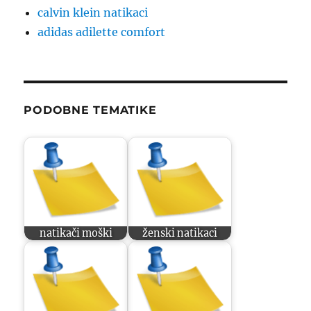
calvin klein natikaci
adidas adilette comfort
PODOBNE TEMATIKE
natikači moški
ženski natikaci