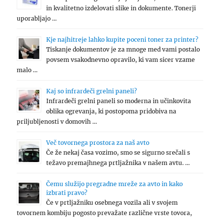
in kvalitetno izdelovati slike in dokumente. Tonerji
uporabljajo …
Kje najhitreje lahko kupite poceni toner za printer?
Tiskanje dokumentov je za mnoge med vami postalo
povsem vsakodnevno opravilo, ki vam sicer vzame
malo …
Kaj so infrardeči grelni paneli?
Infrardeči grelni paneli so moderna in učinkovita
oblika ogrevanja, ki postopoma pridobiva na
priljubljenosti v domovih …
Več tovornega prostora za naš avto
Če že nekaj časa vozimo, smo se sigurno srečali s
težavo premajhnega prtljažnika v našem avtu. …
Čemu služijo pregradne mreže za avto in kako
izbrati pravo?
Če v prtljažniku osebnega vozila ali v svojem
tovornem kombiju pogosto prevažate različne vrste tovora,