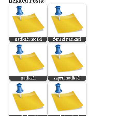
Related Posts:
natikači moški
ženski natikaci
natikači
zaprti natikači