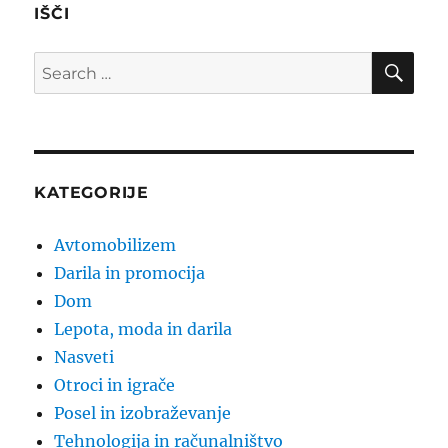
IŠČI
SE
Search
for:
KATEGORIJE
Avtomobilizem
Darila in promocija
Dom
Lepota, moda in darila
Nasveti
Otroci in igrače
Posel in izobraževanje
Tehnologija in računalništvo