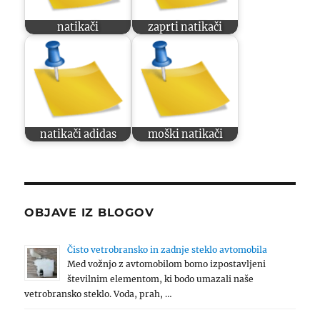
natikači
zaprti natikači
natikači adidas
moški natikači
OBJAVE IZ BLOGOV
Čisto vetrobransko in zadnje steklo avtomobila
Med vožnjo z avtomobilom bomo izpostavljeni
številnim elementom, ki bodo umazali naše
vetrobransko steklo. Voda, prah, …